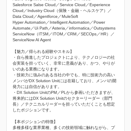
Salesforce Salse Cloud／Service Cloud／Experience 
Cloud／Industry Cloud（保険・金融・ヘルスケア）／
Data Cloud／Agentforce／MuleSoft

Hyper Automation／Intelligent Automation／Power 
Automate／Ui Path／Asteria／informatica／Outsystems

ServiceNow（ITSM／ITOM／CRM／SECOps／HR）／
ServiceNow AI Agent

【魅力／得られる経験やスキル】

・自ら推進したプロジェクトにより、テクノロジーの社
会実装を担っていく、非常に意義があり、かつ、やりが
いのある業務になります。

・技術力に強みのある当社の中でも、特に技術力の高い
メンバがDX Solution Unitには在籍しており、メンバの開
発力には自信があります。

・DX Solution UnitのPM／PLから参画いただきますが、
将来的にはDX Solution Unitのセクターリーダー（部門
長）／テクニカルリーダーを担っていただくことも想定
したポジションです。

【本ポジションの特徴】

多種多様な業界業種、多くの技術領域に触れながら、プ