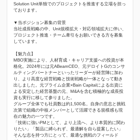
Solution Unit単独でのプロジェクトを推進する立場を担っ
ております。

▼当ポジション募集の背景

当社成長戦略の中、Unit規模拡大・対応領域拡大に伴い、
プロジェクト推進・チーム牽引をお願いできる方を募集
しています。

【魅力点】

MBO実施により、人材育成・キャリア支援への投資が本
格化。2024年には元ABeamCEO、元デロイトGのコンサ
ルティングパートナーといったリーダーが経営陣に加わ
り、より高度な経営戦略と技術戦略が一体となって動き
出しました。元プライム企業×Bain Capitalによる出資に
よる安定した経営基盤の元、M&Aを含む積極的な成長投
資も実行に移して参りました。

グループ全体でも社員数は約1,500名。自身の意志と挑戦
次第で組織の中核メンバーとして活躍できる規模感も現
在の魅力の一つです。

「技術に強いPMとして、より上流へ、より本質的に関わ
りたい」「製品に縛られず、最適解を自ら提案したい」

そんな志を持つ方にとって、最適な挑戦のフィールド