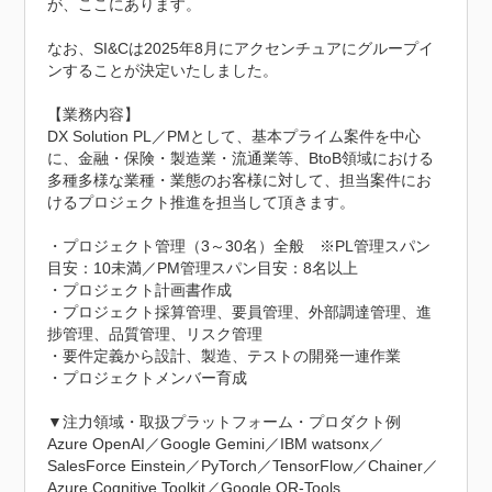
が、ここにあります。

なお、SI&Cは2025年8月にアクセンチュアにグループイ
ンすることが決定いたしました。

【業務内容】

DX Solution PL／PMとして、基本プライム案件を中心
に、金融・保険・製造業・流通業等、BtoB領域における
多種多様な業種・業態のお客様に対して、担当案件にお
けるプロジェクト推進を担当して頂きます。

・プロジェクト管理（3～30名）全般　※PL管理スパン
目安：10未満／PM管理スパン目安：8名以上

・プロジェクト計画書作成

・プロジェクト採算管理、要員管理、外部調達管理、進
捗管理、品質管理、リスク管理

・要件定義から設計、製造、テストの開発一連作業

・プロジェクトメンバー育成

▼注力領域・取扱プラットフォーム・プロダクト例

Azure OpenAI／Google Gemini／IBM watsonx／
SalesForce Einstein／PyTorch／TensorFlow／Chainer／
Azure Cognitive Toolkit／Google OR-Tools
