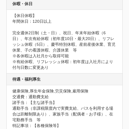
休暇・休日
【休日休暇】

年間休日：120日以上

完全週休2日制（土・日）、祝日、年末年始休暇（6
日）、年次有給休暇（初年度10日・最大20日）、リフレ
ッシュ休暇（5日）、慶弔特別休暇、産前産後休業、育児
休業、子の看護休暇、介護休業　等

※各休暇は入社月から取得可能

※有給休暇、リフレッシュ休暇：初年度は入社月により
付与日数に変更あり
待遇・福利厚生
健康保険,厚生年金保険,労災保険,雇用保険
交通費：通勤費支給
諸手当：【主な諸手当】

通勤手当（非課税限度内で実費支給、バスを利用する場
合は距離制限あり）、家族手当（配偶者・お子様）、在
宅勤務手当　等
特記事項：【各種保険等】
