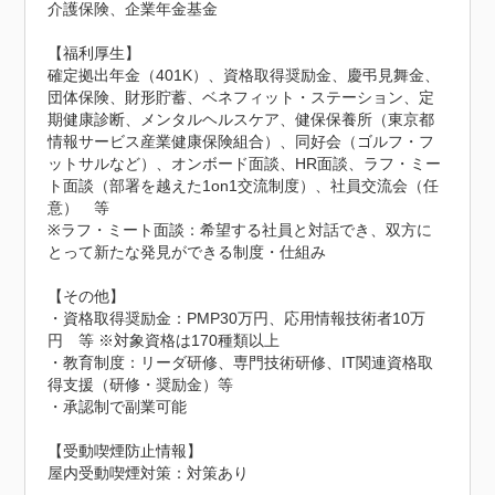
介護保険、企業年金基金

【福利厚生】

確定拠出年金（401K）、資格取得奨励金、慶弔見舞金、
団体保険、財形貯蓄、ベネフィット・ステーション、定
期健康診断、メンタルヘルスケア、健保保養所（東京都
情報サービス産業健康保険組合）、同好会（ゴルフ・フ
ットサルなど）、オンボード面談、HR面談、ラフ・ミー
ト面談（部署を越えた1on1交流制度）、社員交流会（任
意）　等

※ラフ・ミート面談：希望する社員と対話でき、双方に
とって新たな発見ができる制度・仕組み

【その他】

・資格取得奨励金：PMP30万円、応用情報技術者10万
円　等 ※対象資格は170種類以上

・教育制度：リーダ研修、専門技術研修、IT関連資格取
得支援（研修・奨励金）等

・承認制で副業可能
【受動喫煙防止情報】
屋内受動喫煙対策：対策あり