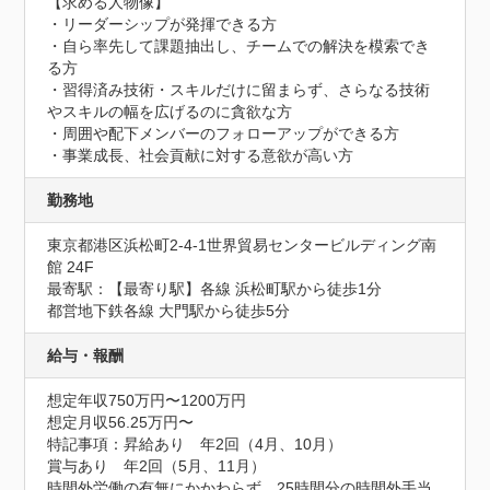
【求める人物像】

・リーダーシップが発揮できる方

・自ら率先して課題抽出し、チームでの解決を模索でき
る方

・習得済み技術・スキルだけに留まらず、さらなる技術
やスキルの幅を広げるのに貪欲な方

・周囲や配下メンバーのフォローアップができる方

・事業成長、社会貢献に対する意欲が高い方
勤務地
東京都港区浜松町2-4-1世界貿易センタービルディング南
館 24F
最寄駅：【最寄り駅】各線 浜松町駅から徒歩1分

都営地下鉄各線 大門駅から徒歩5分
給与・報酬
想定年収750万円〜1200万円
想定月収56.25万円〜
特記事項：昇給あり　年2回（4月、10月）

賞与あり　年2回（5月、11月）

時間外労働の有無にかかわらず、25時間分の時間外手当