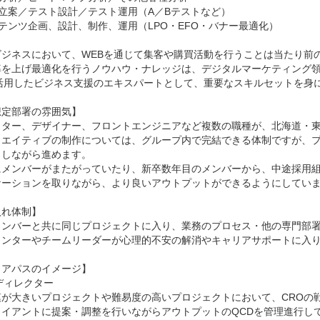
説立案／テスト設計／テスト運用（A／Bテストなど）

ンテンツ企画、設計、制作、運用（LPO・EFO・バナー最適化）

ジネスにおいて、WEBを通じて集客や購買活動を行うことは当たり前の
率を上げ最適化を行うノウハウ・ナレッジは、デジタルマーケティング領
活用したビジネス支援のエキスパートとして、重要なスキルセットを身に
定部署の雰囲気】

クター、デザイナー、フロントエンジニアなど複数の職種が、北海道・東
リエイティブの制作については、グループ内で完結できる体制ですが、
しながら進めます。

にメンバーがまたがっていたり、新卒数年目のメンバーから、中途採用
ケーションを取りながら、より良いアウトプットができるようにしていま
れ体制】

メンバーと共に同じプロジェクトに入り、業務のプロセス・他の専門部署
メンターやチームリーダーが心理的不安の解消やキャリアサポートに入り
アパスのイメージ】

ディレクター

模が大きいプロジェクトや難易度の高いプロジェクトにおいて、CROの
イアントに提案・調整を行いながらアウトプットのQCDを管理進行して