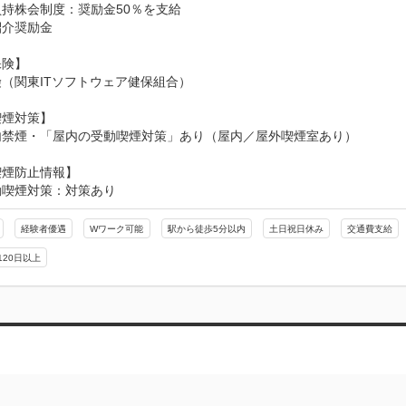
持株会制度：奨励金50％を支給

介奨励金

険】

（関東ITソフトウェア健保組合）

煙対策】

内禁煙・「屋内の受動喫煙対策」あり（屋内／屋外喫煙室あり）
喫煙防止情報】
動喫煙対策：対策あり
経験者優遇
Wワーク可能
駅から徒歩5分以内
土日祝日休み
交通費支給
120日以上