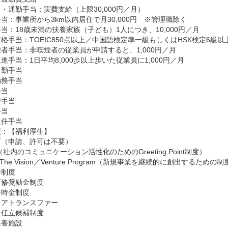
・通勤手当：実費支給（上限30,000円／月）

当：事業所から3km以内居住で月30,000円　※管理職除く

当：18歳未満の扶養家族（子ども）1人につき、10,000円／月

格手当：TOEIC850点以上／中国語検定準一級もしくはHSK検定6級以上で
者手当：非喫煙者の従業員が申請すると、1,000円／月

進手当：1日平均8,000歩以上歩いた従業員に1,000円／月

勤手当

務手当

当

手当

当

赴任手当
：【福利厚生】

（申請、許可は不要）

（社内のコミュニケーション活性化のためのGreeting Point制度）

 The Vision／Venture Program（新規事業を継続的に創出するための制
制度

修奨励金制度

時金制度

アトランスファー

任立候補制度

養施設
