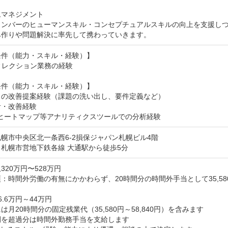
マネジメント

メンバーのヒューマンスキル・コンセプチュアルスキルの向上を支援し
み作りや問題解決に率先して携わっていきます。
件（能力・スキル・経験）】

ィレクション業務の経験

件（能力・スキル・経験）】

の改善提案経験（課題の洗い出し、要件定義など）

計・改善経験

やヒートマップ等アナリティクスツールでの分析経験
幌市中央区北一条西6-2損保ジャパン札幌ビル4階
札幌市営地下鉄各線 大通駅から徒歩5分
320万円〜528万円
：時間外労働の有無にかかわらず、20時間分の時間外手当として35,580円


.6万円～44万円

は月20時間分の固定残業代（35,580円～58,840円）を含みます

間を超過分は時間外勤務手当を支給します
