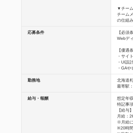
▼チーム
チーム
の仕組
応募条件
【必須条
Webデ
【優遇条
・サイト
・UI設
・GA
勤務地
北海道札
最寄駅：
給与・報酬
想定年収
特記事項
【給与】
月給：26
※月給に
※20時