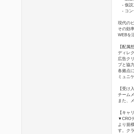
　- 仮
　- コ
現代のビ
その効
WEBを
【配属想
ディレ
広告ク
プと協力
各拠点
ミュニ
【受け入
チーム
また、
【キャリ
▼CRO
より規
す。クラ