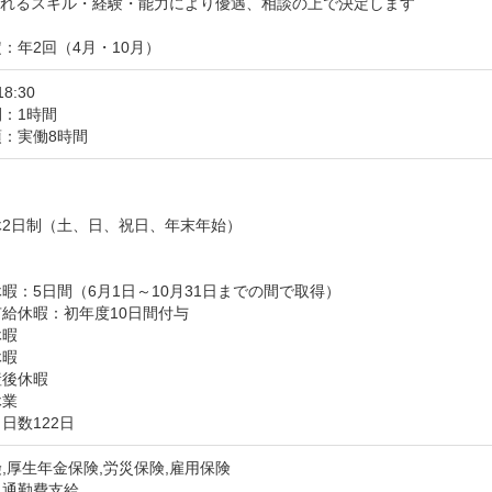
れるスキル・経験・能力により優遇、相談の上で決定します

：年2回（4月・10月）
18:30
：1時間
：実働8時間


2日制（土、日、祝日、年末年始）



暇：5日間（6月1日～10月31日までの間で取得）

給休暇：初年度10日間付与

暇

暇

後休暇

休業
日数122日
,厚生年金保険,労災保険,雇用保険
：通勤費支給