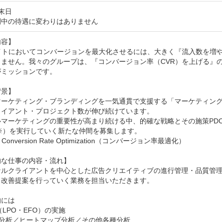
末日
間中の待遇に変わりはありません
容】

イトにおいてコンバージョンを最大化させるには、大きく『流入数を増や
りません。我々のグループは、『コンバージョン率（CVR）を上げる』
ミッションです。

景】

マーケティング・ブランディングを一気通貫で支援する「マーケティン
イアント・プロジェクト数が伸び続けています。

ルマーケティングの重要性が高まり続ける中、的確な戦略とその施策PD
※）を実行していく新たな仲間を募集します。

Conversion Rate Optimization（コンバージョン率最適化）

な仕事の内容・流れ】

ナルクライアントを中心とした広告クリエイティブの進行管理・品質管理
改善提案を行っていく業務を担当いただきます。

には

（LPO・EFO）の実施

合分析／ヒートマップ分析／その他各種分析
