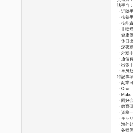
諸手当：
・近隣手
・扶養手
・技能資
・非喫煙
・健康促
・休日出
・深夜勤
・外勤手
・通信費
・出張手
・単身
特記事項
・副業可
・Oron
・Make
・同好会
・教育研
・資格一
・キャリ
・海外赴
・各種保