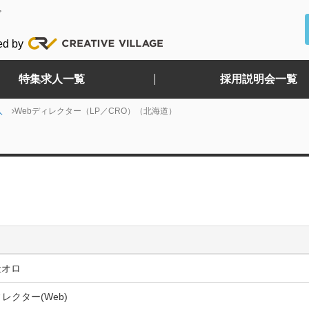
ど
ed by
特集求人一覧
採用説明会一覧
人
Webディレクター（LP／CRO）（北海道）
社オロ
ィレクター(Web)