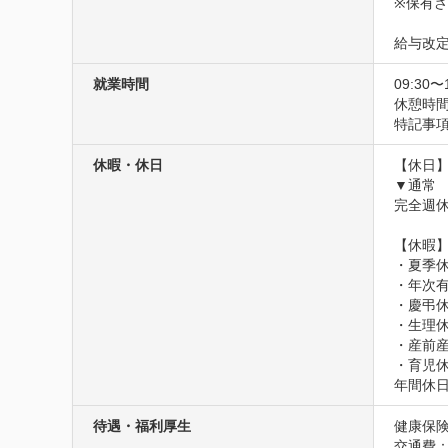
※保有さ
給与改定
就業時間
09:30〜
休憩時間
特記事項
休暇・休日
【休日】
▼通常

完全週休
【休暇】
・夏季休
・年次有
・慶弔休
・生理休
・産前産
・育児
年間休日
待遇・福利厚生
健康保険
交通費