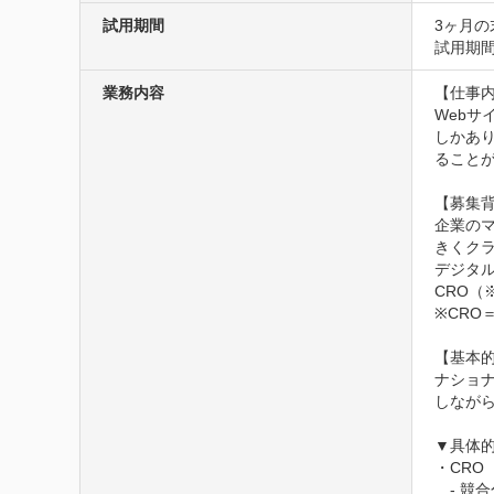
試用期間
3ヶ月の
試用期
業務内容
【仕事内
Webサ
しかあ
ることが
【募集背
企業の
きくクラ
デジタ
CRO（
※CRO＝
【基本的
ナショ
しながら
▼具体的
・CRO
　- 競