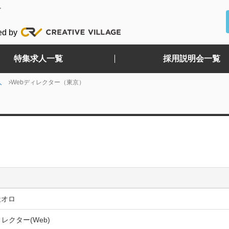
ど
ed by
特集求人一覧
採用説明会一覧
人
Webディレクター（東京）
社オロ
ィレクター(Web)