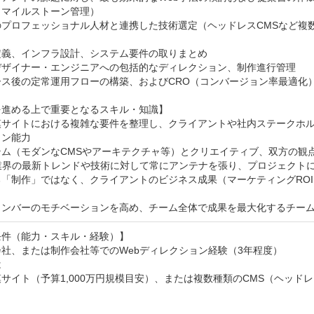
マイルストーン管理）

のプロフェッショナル人材と連携した技術選定（ヘッドレスCMSなど複
義、インフラ設計、システム要件の取りまとめ

デザイナー・エンジニアへの包括的なディレクション、制作進行管理

ース後の定常運用フローの構築、およびCRO（コンバージョン率最適化）
進める上で重要となるスキル・知識】

模サイトにおける複雑な要件を整理し、クライアントや社内ステークホ
ン能力

テム（モダンなCMSやアーキテクチャ等）とクリエイティブ、双方の観
業界の最新トレンドや技術に対して常にアンテナを張り、プロジェクトに
る「制作」ではなく、クライアントのビジネス成果（マーケティングRO
メンバーのモチベーションを高め、チーム全体で成果を最大化するチー
件（能力・スキル・経験）】

社、または制作会社等でのWebディレクション経験（3年程度）



サイト（予算1,000万円規模目安）、または複数種類のCMS（ヘッド