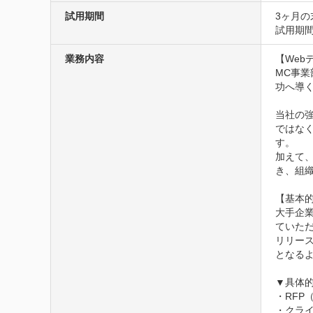
試用期間
3ヶ月の
試用期
業務内容
【Web
MC事業
功へ導く
当社の
ではな
す。

加えて
き、組織
【基本的
大手企
ていただ
リリー
となるよ
▼具体的
・RFP
・クラ