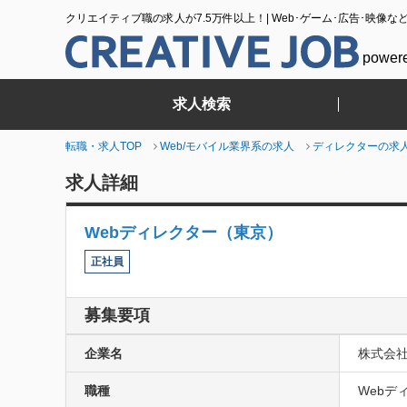
クリエイティブ職の求人が7.5万件以上！| Web･ゲーム･広告･映像な
power
求人検索
転職・求人TOP
Web/モバイル業界系の求人
ディレクターの求
求人詳細
Webディレクター（東京）
正社員
募集要項
企業名
株式会
職種
Webデ