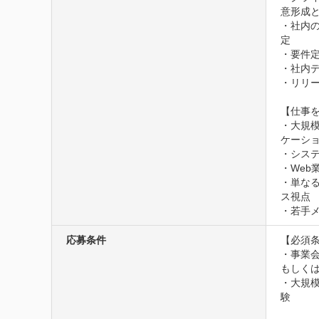
意形成と
・社内
定 

・要件定
・社内
・リリ
【仕事を
・大規
ケーショ
・シス
・Web
・単な
ス視点

・若手
応募条件
【必須条
・事業会
もしくは
・大規模
験
