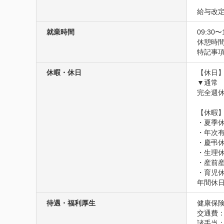
給与改定
就業時間
09:30〜
休憩時間
特記事項
休暇・休日
【休日】
▼通常

完全週休
【休暇】
・夏季休
・年次有
・慶弔休
・生理休
・産前産
・育児
年間休日
待遇・福利厚生
健康保険
交通費
諸手当：