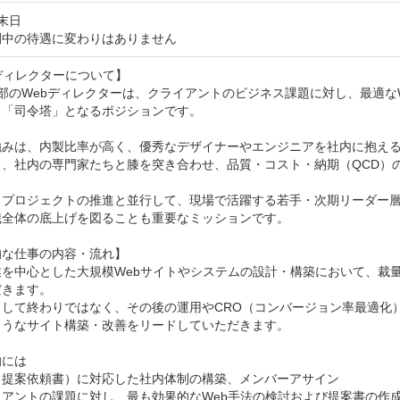
末日
間中の待遇に変わりはありません
ディレクターについて】

部のWebディレクターは、クライアントのビジネス課題に対し、最適な
「司令塔」となるポジションです。

強みは、内製比率が高く、優秀なデザイナーやエンジニアを社内に抱え
く、社内の専門家たちと膝を突き合わせ、品質・コスト・納期（QCD）
、プロジェクトの推進と並行して、現場で活躍する若手・次期リーダー
全体の底上げを図ることも重要なミッションです。

な仕事の内容・流れ】

業を中心とした大規模Webサイトやシステムの設計・構築において、裁
きます。

スして終わりではなく、その後の運用やCRO（コンバージョン率最適化
うなサイト構築・改善をリードしていただきます。

には 

（提案依頼書）に対応した社内体制の構築、メンバーアサイン 

イアントの課題に対し、最も効果的なWeb手法の検討および提案書の作