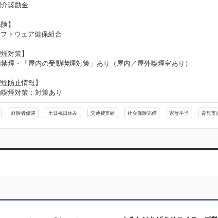
介奨励金

険】

ソフトウェア健保組合

煙対策】

内禁煙・「屋内の受動喫煙対策」あり（屋内／屋外喫煙室あり）
喫煙防止情報】
動喫煙対策：対策あり
経験者優遇
土日祝日休み
交通費支給
社会保険完備
家族手当
育児支