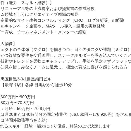
件（能力・スキル・経験）】

リニューアル等の上流提案および提案書の作成経験

ム領域もしくはクリエイティブ領域の知見

定量的なサイト改善コンサルティング（CRO、ログ分析等）の経験

ルキャンペーン企画や、MAツール導入・運用の実務経験

ー育成、チームマネジメント・メンターの経験

人物像】

ジェクトの全体像（マクロ）を描きつつ、日々のタスクや課題（ミクロ）
模かつ複雑な要件を交通整理し、ステークホルダーを巻き込んでいくこと
の技術やトレンドを柔軟にキャッチアップし、手法を限定せずフラットな
の知見を惜しみなくチームに還元し、後進の育成に喜びを感じられる方
黒区目黒3-9-1目黒須田ビル
【最寄り駅】各線 目黒駅から徒歩10分
600万円〜900万円
50万円〜70.8万円
：月給：50万円～70.8万円

は月20または40時間分の固定残業代（66,860円～176,920円）を含みま
は時間外勤務手当を支給）

れるスキル・経験・能力により優遇、相談の上で決定します
