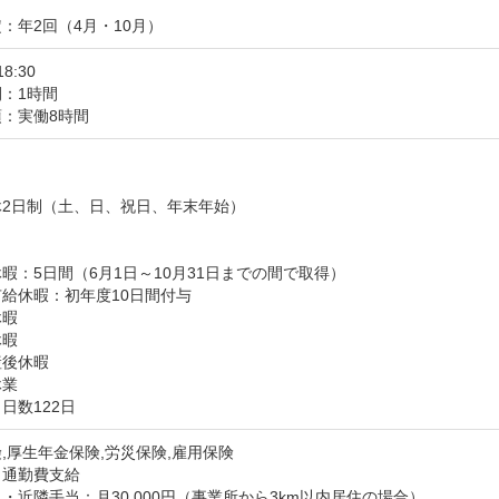
：年2回（4月・10月）
18:30
：1時間
：実働8時間


2日制（土、日、祝日、年末年始）



暇：5日間（6月1日～10月31日までの間で取得）

給休暇：初年度10日間付与

暇

暇

後休暇

休業
日数122日
,厚生年金保険,労災保険,雇用保険
：通勤費支給
・近隣手当：月30,000円（事業所から3km以内居住の場合）
