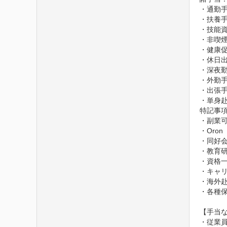
・通勤手
・扶養手
・技能資
・非喫煙
・健康促
・休日出
・深夜勤
・外勤手
・出張手
・単身
特記事項
・副業可
・Oron
・同好会
・教育研
・資格一
・キャリ
・海外赴
・各種保
【手当な
・従業員