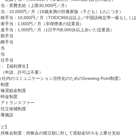
当：実費支給（上限30,000円／月）

当：10,000円／月（18歳未満の扶養家族（子ども）1人につき）

格手当：10,000円／月（TOEIC850点以上／中国語検定準一級もしくは
者手当：1,000円／月（非喫煙者の従業員）

進手当：1,000円／月（1日平均8,000歩以上歩いた従業員）

勤手当

務手当

当

当

赴任手当
：【福利厚生】

（申請、許可は不要）

（社内のコミュニケーション活性化のためのGreeting Point制度）

制度

修奨励金制度

時金制度

アトランスファー

任立候補制度

養施設

ど】

持株会制度：持株会の積立額に対して奨励金50％を上乗せ支給
