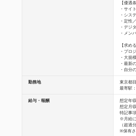
【優遇条
・サイト
・システ
・定性／
・デジタ
・メンバ
【求める
・プロ
・大規
・最新
・自分
勤務地
東京都目
最寄駅：
給与・報酬
想定年収
想定月収
特記事項
※月給に
（超過分
※保有さ