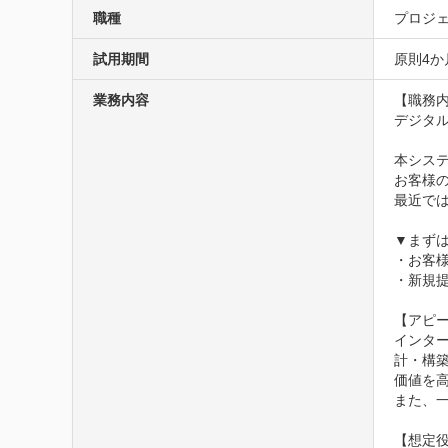
職種
プロジェ
試用期間
原則4か
業務内容
【職務内
デジタル
本シス
お客様
最近で
▼まず
・お客
・新規提
【アピー
インタ
計・構
価値を高
また、
【想定役