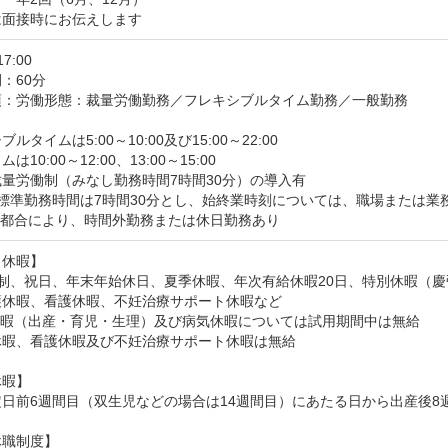
は面接時にお伝えします
17:00
：60分
項：労働形態：裁量労働勤務／フレキシブルタイム勤務／一般勤務

ルタイムは5:00～10:00及び15:00～22:00

10:00～12:00、13:00～15:00

量労働制（みなし勤務時間7時間30分）の導入有

標準勤務時間は7時間30分とし、始終業時刻については、職場または業
の都合により、時間外勤務または休日勤務あり
休暇】

日制、祝日、年末年始休日、夏季休暇、年次有給休暇20日、特別休暇（
休暇、看護休暇、不妊治療サポート休暇など

休暇（出産・育児・生理）及び病気休暇については試用期間中は無給

暇、看護休暇及び不妊治療サポート休暇は無給

暇】

日前6週間目（双生児などの場合は14週間目）にあたる日から出産後8
職制度】
