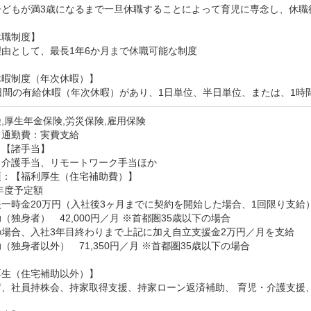
子どもが満3歳になるまで一旦休職することによって育児に専念し、休職
職制度】

由として、最長1年6か月まで休職可能な制度

暇制度（年次休暇）】

0日間の有給休暇（年次休暇）があり、1日単位、半日単位、または、1時
,厚生年金保険,労災保険,雇用保険
：通勤費：実費支給
【諸手当】

・介護手当、リモートワーク手当ほか
：【福利厚生（住宅補助費）】

年度予定額

一時金20万円（入社後3ヶ月までに契約を開始した場合、1回限り支給）
（独身者）　42,000円／月 ※首都圏35歳以下の場合

場合、入社3年目終わりまで上記に加え自立支援金2万円／月を支給

（独身者以外）　71,350円／月 ※首都圏35歳以下の場合

生（住宅補助以外）】

蓄、社員持株会、持家取得支援、持家ローン返済補助、 育児・介護支援、