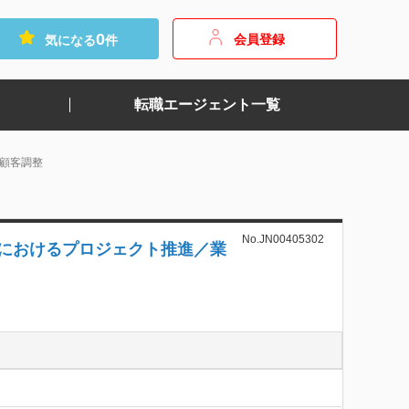
0
会員登録
気になる
件
転職エージェント一覧
顧客調整
No.JN00405302
におけるプロジェクト推進／業