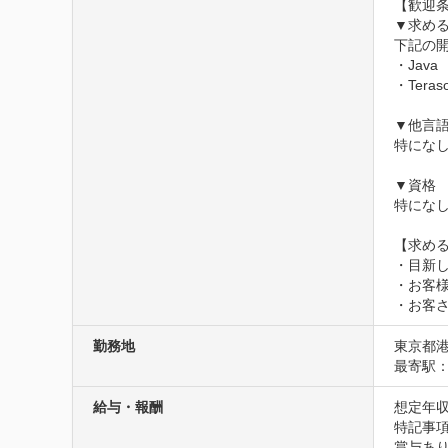
【歓迎条
▼求める
下記の
・Java

・Teraso
▼他言語
特になし
▼資格

特になし
【求める
・目新
・お客
・お客
勤務地
東京都
最寄駅：
給与・報酬
想定年収
特記事項
賞与あり