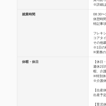
※詳細
就業時間
08:30〜
休憩時間
特記事
フレキシブ
コアタイムは
その他裁
※1日の
※業務
休暇・休日
【休日・
週休2
暇、介護
※特別
※介護休
【出産休
出産予定
【育児休