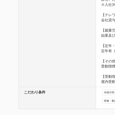
※入社3
【テレワ
会社貸
【裁量労
始業及
【定年・
定年有（
【その他
受動喫
【受動
屋内受
こだわり条件
学歴不問
研修・勉