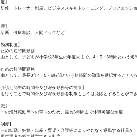
度】

員研修、トレーナー制度、ビジネススキルトレーニング、プロフェッシ


理】

診断、健康相談、人間ドックなど

勤務制度】

ための短時間勤務

由として、子どもが小学校3年生の年度末まで、4・5・6時間という短
ための短時間勤務

由として、最長3年4・5・6時間という短時間の勤務を選択することがで
介護期間中の時間外及び深夜勤務等の制限】

出を行うことで時間外及び深夜勤務を制限もしくは免除とすることができ
職】

ーの海外転勤等への帯同のため、最長6年間まで休職可能な制度

制度】

ナーの転勤、妊娠・出産・育児・介護等によりやむなく退職する社員が
再度選考を経て就労できる制度
