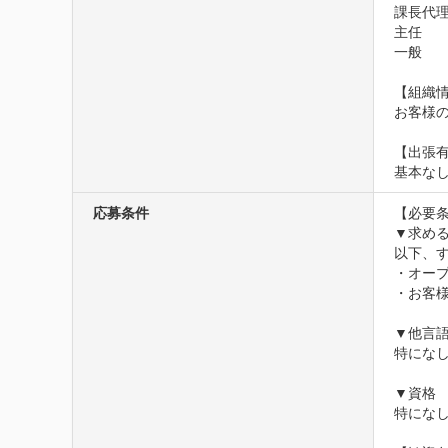
課長代理
主任

一般

【組織情
お客様の
【出張有
基本な
応募条件
【必要条
▼求める
以下、す
・オープ
・お客
▼他言語
特になし
▼資格

特になし