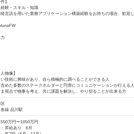
件】

経験・スキル・知識

開発言語を用いた業務アプリケーション構築経験をお持ちの場合、歓迎し
lunaFW

力





人物像】

しい技術に興味があり、自ら積極的に調べることができる人

様含めた多数のステークホルダーと円滑にコミュニケーションが行える人
さま視点で物事を考え、共に課題を解決し、やり切ることが出来る方
港区
各線 品川駅
550万円〜1050万円
：昇給あり　6月

　年2回（6月、12月）
