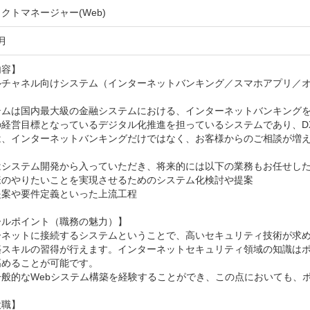
クトマネージャー(Web)
月
容】

チャネル向けシステム（インターネットバンキング／スマホアプリ／オー
テムは国内最大級の金融システムにおける、インターネットバンキングを
の経営目標となっているデジタル化推進を担っているシステムであり、D
は、インターネットバンキングだけではなく、お客様からのご相談が増え
はシステム開発から入っていただき、将来的には以下の業務もお任せした
様のやりたいことを実現させるためのシステム化検討や提案

案や要件定義といった上流工程

ルポイント（職務の魅力）】

ーネットに接続するシステムということで、高いセキュリティ技術が求
築スキルの習得が行えます。インターネットセキュリティ領域の知識は
めることが可能です。

一般的なWebシステム構築を経験することができ、この点においても、
職】
