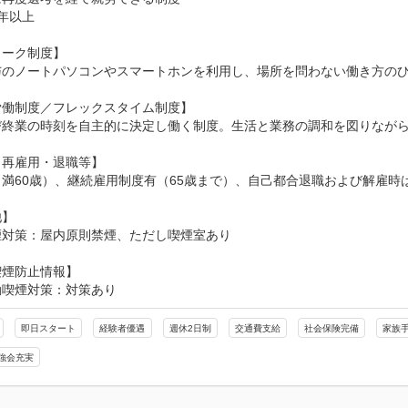
年以上

ーク制度】

与のノートパソコンやスマートホンを利用し、場所を問わない働き方のひ
働制度／フレックスタイム制度】

び終業の時刻を自主的に決定し働く制度。生活と業務の調和を図りながら
再雇用・退職等】

満60歳）、継続雇用制度有（65歳まで）、自己都合退職および解雇時は
】

煙対策：屋内原則禁煙、ただし喫煙室あり
喫煙防止情報】
動喫煙対策：対策あり
即日スタート
経験者優遇
週休2日制
交通費支給
社会保険完備
家族
強会充実