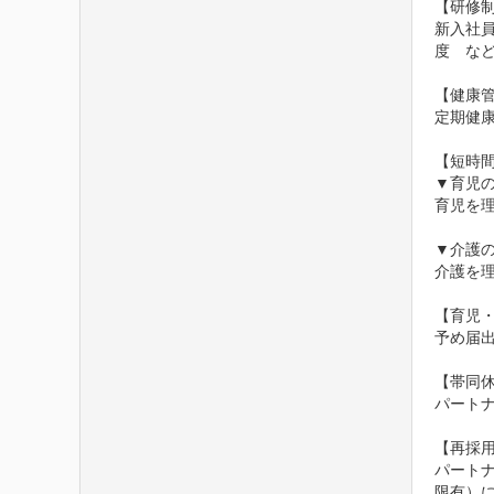
【研修制
新入社
度　など
【健康管
定期健康
【短時間
▼育児の
育児を理
▼介護の
介護を理
【育児・
予め届
【帯同休
パートナ
【再採用
パート
限有）に