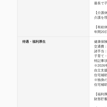
最長で
【介護休
介護を理
【有給休
年間2
待遇・福利厚生
健康保険
交通費
諸手当：
子育て
特記事項
※2026
自立支援
住宅補助
※独身の
住宅補助
【福利厚
財形貯