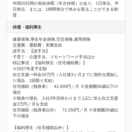
年間20日間の有給休暇（年次休暇）があり、1日単位、半
日単位、または、1時間単位で休みを取ることができる制
度
待遇・福利厚生
健康保険,厚生年金保険,労災保険,雇用保険
交通費：通勤費：実費支給
諸手当：【諸手当】

子育て・介護手当、リモートワーク手当ほか
特記事項：【福利厚生（住宅補助費）】

※2027年度予定額

自立支援一時金20万円（入社後3ヶ月までに契約を開始し
た場合、1回限り支給）

住宅補助（独身者）　42,500円／月 ※首都圏35歳以下の
場合

※独身の場合、入社3年目終わりまで上記に加え自立支援
金2万円／月を支給

住宅補助（独身者以外）　72,250円／月 ※首都圏35歳以
下の場合

【福利厚生（住宅補助以外）】
