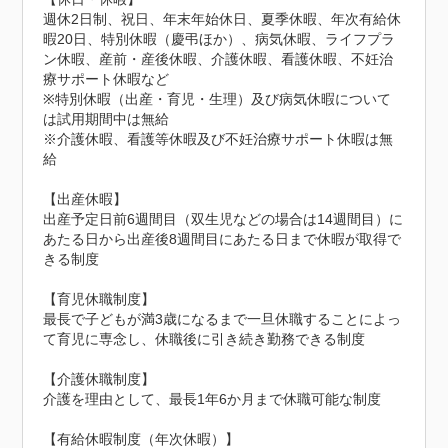
週休2日制、祝日、年末年始休日、夏季休暇、年次有給休
暇20日、特別休暇（慶弔ほか）、病気休暇、ライフプラ
ン休暇、産前・産後休暇、介護休暇、看護休暇、不妊治
療サポート休暇など

※特別休暇（出産・育児・生理）及び病気休暇について
は試用期間中は無給

※介護休暇、看護等休暇及び不妊治療サポート休暇は無
給

【出産休暇】

出産予定日前6週間目（双生児などの場合は14週間目）に
あたる日から出産後8週間目にあたる日まで休暇が取得で
きる制度

【育児休職制度】

最長で子どもが満3歳になるまで一旦休職することによっ
て育児に専念し、休職後に引き続き勤務できる制度

【介護休職制度】

介護を理由として、最長1年6か月まで休職可能な制度

【有給休暇制度（年次休暇）】
