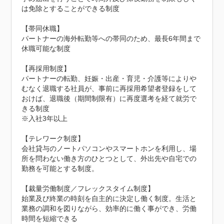
は免除とすることができる制度

【帯同休職】

パートナーの海外転勤等への帯同のため、最長6年間まで
休職可能な制度

【再採用制度】

パートナーの転勤、妊娠・出産・育児・介護等によりや
むなく退職する社員が、事前に再採用希望者登録をして
おけば、退職後（期間制限有）に再度選考を経て就労で
きる制度

※入社3年以上

【テレワーク制度】

会社貸与のノートパソコンやスマートホンを利用し、場
所を問わない働き方のひとつとして、外出先や自宅での
勤務を可能とする制度。

【裁量労働制度／フレックスタイム制度】

始業及び終業の時刻を自主的に決定し働く制度。生活と
業務の調和を図りながら、効率的に働く事ができ、労働
時間を短縮できる
