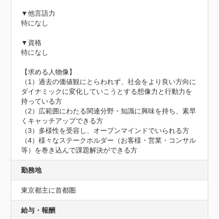
▼他言語力

特になし

▼資格

特になし

【求める人物像】

（1）過去の価値観にとらわれず、社会をより良い方向に
ダイナミックに変化していこうとする想像力と行動力を
持っている方

（2）広範囲にわたる関連分野・知識に興味を持ち、素早
くキャッチアップできる方

（3）多様性を受容し、オープンマインドでいられる方

（4）様々なステークホルダー（お客様・営業・コンサル
等）を巻き込んで課題解決ができる方
勤務地
東京都主に首都圏
給与・報酬