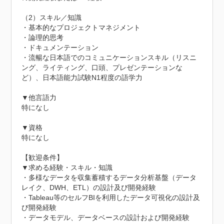
（2）スキル／知識

・基本的なプロジェクトマネジメント

・論理的思考

・ドキュメンテーション

・流暢な日本語でのコミュニケーションスキル（リスニ
ング、ライティング、口頭、プレゼンテーションな
ど）、日本語能力試験N1程度の語学力

▼他言語力

特になし

▼資格

特になし

【歓迎条件】

▼求める経験・スキル・知識

・多様なデータを収集蓄積するデータ分析基盤（データ
レイク、DWH、ETL）の設計及び開発経験

・Tableau等のセルフBIを利用したデータ可視化の設計及
び開発経験

・データモデル、データベースの設計および開発経験
