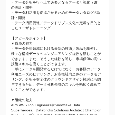
・データ分析を行う上で必要となるデータ可視化（BI）
の設計・開発

・データ利活用を促進させるためのデータカタログの設
計・開発

・データ活用促進／データドリブン文化の定着を目的と
したユーザトレーニング

【アピールポイント】

▼職務の魅力

・データ分析領域における最新の技術／製品を駆使し、
様々な構造データのエンジニアリング経験を積むことが
できます。また、そうした経験を通じ、市場価値の高い
技術スキルを磨くことができます。

・単にデータを開発するだけではなく、お客様のデータ
利用ニーズのヒアリング、お客様社内全体のデータモデ
リング、分析基盤全体のグラウンドデザイン検討にも関
与できるため、データ分析領域のスキルを幅広く高めて
いくことができます。

▼組織の魅力

APN AWS Top EngineersやSnowflake Data 
Superheroes、Databricks Solutions Architect Champion