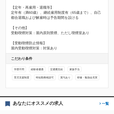
【定年・再雇用・退職等】

定年有（満60歳）、継続雇用制度有（65歳まで）、自己
都合退職および解雇時は予告期間を設ける

【その他】

受動喫煙対策：屋内原則禁煙、ただし喫煙室あり
【受動喫煙防止情報】
屋内受動喫煙対策：対策あり
こだわり条件
学歴不問
経験者優遇
交通費支給
家族手当
育児支援制度
時短勤務相談可
賞与あり
研修・勉強会充実
あなたにオススメの求人
一覧