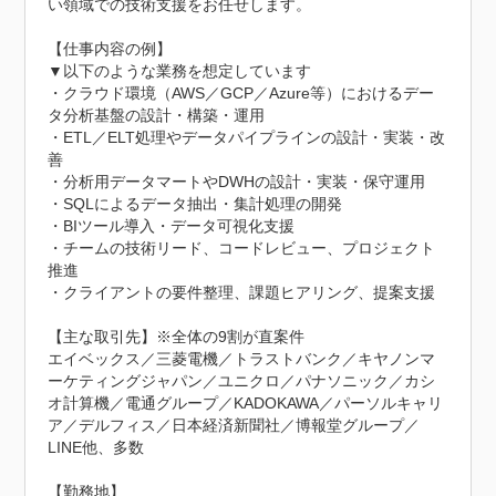
い領域での技術支援をお任せします。

【仕事内容の例】

▼以下のような業務を想定しています

・クラウド環境（AWS／GCP／Azure等）におけるデー
タ分析基盤の設計・構築・運用

・ETL／ELT処理やデータパイプラインの設計・実装・改
善

・分析用データマートやDWHの設計・実装・保守運用

・SQLによるデータ抽出・集計処理の開発

・BIツール導入・データ可視化支援

・チームの技術リード、コードレビュー、プロジェクト
推進

・クライアントの要件整理、課題ヒアリング、提案支援

【主な取引先】※全体の9割が直案件

エイベックス／三菱電機／トラストバンク／キヤノンマ
ーケティングジャパン／ユニクロ／パナソニック／カシ
オ計算機／電通グループ／KADOKAWA／パーソルキャリ
ア／デルフィス／日本経済新聞社／博報堂グループ／
LINE他、多数

【勤務地】
