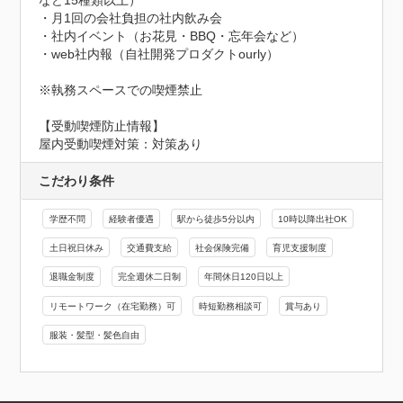
など15種類以上）

・月1回の会社負担の社内飲み会

・社内イベント（お花見・BBQ・忘年会など）

・web社内報（自社開発プロダクトourly）

※執務スペースでの喫煙禁止
【受動喫煙防止情報】
屋内受動喫煙対策：対策あり
こだわり条件
学歴不問
経験者優遇
駅から徒歩5分以内
10時以降出社OK
土日祝日休み
交通費支給
社会保険完備
育児支援制度
退職金制度
完全週休二日制
年間休日120日以上
リモートワーク（在宅勤務）可
時短勤務相談可
賞与あり
服装・髪型・髪色自由