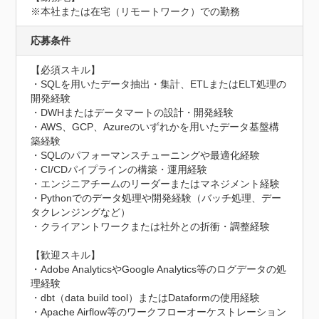
※本社または在宅（リモートワーク）での勤務
応募条件
【必須スキル】

・SQLを用いたデータ抽出・集計、ETLまたはELT処理の
開発経験

・DWHまたはデータマートの設計・開発経験

・AWS、GCP、Azureのいずれかを用いたデータ基盤構
築経験

・SQLのパフォーマンスチューニングや最適化経験

・CI/CDパイプラインの構築・運用経験

・エンジニアチームのリーダーまたはマネジメント経験

・Pythonでのデータ処理や開発経験（バッチ処理、デー
タクレンジングなど）

・クライアントワークまたは社外との折衝・調整経験

【歓迎スキル】

・Adobe AnalyticsやGoogle Analytics等のログデータの処
理経験

・dbt（data build tool）またはDataformの使用経験

・Apache Airflow等のワークフローオーケストレーション