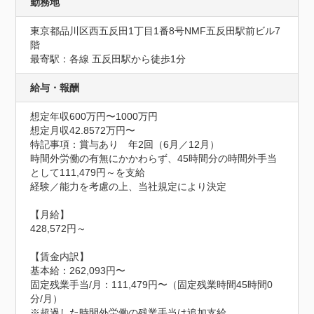
勤務地
東京都品川区西五反田1丁目1番8号NMF五反田駅前ビル7
階
最寄駅：各線 五反田駅から徒歩1分
給与・報酬
想定年収600万円〜1000万円
想定月収42.8572万円〜
特記事項：賞与あり　年2回（6月／12月）

時間外労働の有無にかかわらず、45時間分の時間外手当
として111,479円～を支給

経験／能力を考慮の上、当社規定により決定

【月給】

428,572円～

【賃金内訳】

基本給：262,093円〜

固定残業手当/月：111,479円〜（固定残業時間45時間0
分/月）

※超過した時間外労働の残業手当は追加支給
