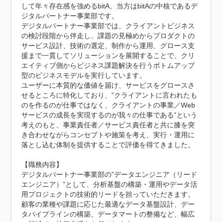
して年々存在感を強めるbitA。当方はbitAの中核であるデ
ジタルパートナー事業部です。

デジタルパートナー事業部では、クライアントビジネス
の検討段階から伴走し、課題の見極めからプロダクトの
サービス設計、技術の選定、制作から運用、グロース支
援まで一貫してソリューションを展開することで、クリ
エイティブ側からビジネス課題解決を行うボトムアップ
型のビジネスモデルを実行しています。

ユーザーに本質的な価値を届け、サービスをグロースさ
せるところに特化しており、”クライアントに言われたも
のを作るのが仕事ではなく、クライアントの事業／Web
サービスの成長を実現するのが我々の仕事である”という
考えのもと、事業責任者／サービス責任者と共に膝を突
き合わせながらコンセプトや施策を考え、実行・運用に
落とし込む体制を提供することで評価を得てきました。

【職務内容】

デジタルパートナー事業部の”データエンジニア（リード
エンジニア）”として、分析基盤の構築・運用やデータ活
用プロジェクトの技術的リードを担っていただきます。

顧客の業種や課題に応じた最適なデータ基盤設計、デー
タパイプラインの構築、データマートの整備など、幅広