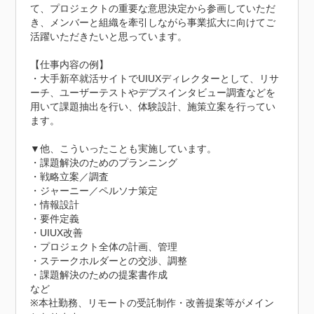
て、プロジェクトの重要な意思決定から参画していただ
き、メンバーと組織を牽引しながら事業拡大に向けてご
活躍いただきたいと思っています。

【仕事内容の例】

・大手新卒就活サイトでUIUXディレクターとして、リサ
ーチ、ユーザーテストやデプスインタビュー調査などを
用いて課題抽出を行い、体験設計、施策立案を行ってい
ます。

▼他、こういったことも実施しています。

・課題解決のためのプランニング

・戦略立案／調査

・ジャーニー／ペルソナ策定

・情報設計

・要件定義

・UIUX改善

・プロジェクト全体の計画、管理

・ステークホルダーとの交渉、調整

・課題解決のための提案書作成

など

※本社勤務、リモートの受託制作・改善提案等がメイン