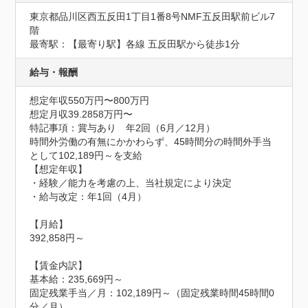
東京都品川区西五反田1丁目1番8号NMF五反田駅前ビル7
階
最寄駅：【最寄り駅】各線 五反田駅から徒歩1分
給与・報酬
想定年収550万円〜800万円
想定月収39.2858万円〜
特記事項：賞与あり　年2回（6月／12月）

時間外労働の有無にかかわらず、45時間分の時間外手当
として102,189円～を支給

【想定年収】

・経験／能力を考慮の上、当社規定により決定

・給与改定：年1回（4月）

【月給】

392,858円～

【賃金内訳】

基本給：235,669円～

固定残業手当／月：102,189円～（固定残業時間45時間0
分／月）
