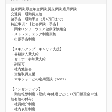
健康保険,厚生年金保険,労災保険,雇用保険
交通費：通勤費支給
諸手当：通勤手当（月4万円まで）
特記事項：【社会保険・手当】

・関東ITソフトウェア健康保険組合

・ストレスチェック制度実施

・出張手当制度

【スキルアップ・キャリア支援】

・書籍購入費支給

・セミナー参加費支給

・副業可

・社内勉強会

・資格取得支援

・マネジャーとの定期面談（1on1）

【インセンティブ】

・勤続報酬制度（勤続3年経過ごとに30万円報奨金+3連
続有給の付与）

・社員紹介制度

・社内表彰制度
