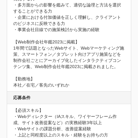
・多方面からの影響を鑑みて、適切な論理と方法を選択
することができる力

・企業における付加価値を正しく理解し、クライアント
のビジネスに反映できる力

・事業会社目線での施策検討から実施の経験

【Web制作会社年鑑2023に掲載】

1年間で話題となったWebサイト、Webマーケティング施
策、スマートフォン／タブレット向けアプリ施策などを
制作会社ごとにアーカイブ化したインタラクティブコン
テンツ集、Web制作会社年鑑2023に掲載されました。

【勤務地】

本社／在宅／客先のいずれか
応募条件
【必須スキル】

・Webディレクター（IAスキル、ワイヤーフレーム作
成、サイト改善提案など）の実務経験3年以上

・Webサイトの課題分析、改善提案経験

・上記と同程度以上のスキル・経験をお持ちの方
