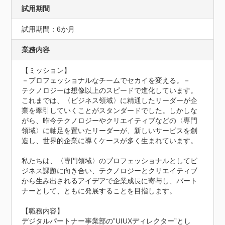
試用期間
試用期間：6か月
業務内容
【ミッション】

－プロフェッショナルなチームでセカイを変える。－

テクノロジーは想像以上のスピードで進化しています。

これまでは、〈ビジネス領域〉に精通したリーダーが企
業を牽引していくことがスタンダードでした。しかしな
がら、昨今テクノロジーやクリエイティブなどの〈専門
領域〉に軸足を置いたリーダーが、新しいサービスを創
造し、世界的企業に導くケースが多く生まれています。

私たちは、〈専門領域〉のプロフェッショナルとしてビ
ジネス課題に向き合い、テクノロジーとクリエイティブ
から生み出されるアイデアで企業成長に寄与し、パート
ナーとして、ともに発展することを目指します。

【職務内容】

デジタルパートナー事業部の”UIUXディレクター”とし