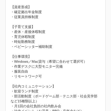
【資産形成】

・確定拠出年金制度

・従業員持株制度

【子育て支援】

・産休・産後休暇制度

・育児休暇制度

・時短勤務制度

・ベビーシッター補助制度

【仕事環境】

・Windows／Mac貸与（希望に合わせて選択可）

・作業デスクに大型モニター完備

・服装自由

・リモートワーク可

【社内コミュニケーション】

・歓迎ランチ制度

・部活動制度（ボードゲーム部・テニス部・社会見学部
など15種類以上）

・月1回の会社負担の社内飲み会
