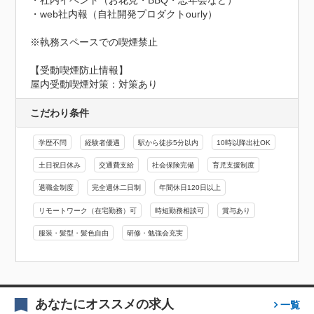
・社内イベント（お花見・BBQ・忘年会など）

・web社内報（自社開発プロダクトourly）

※執務スペースでの喫煙禁止
【受動喫煙防止情報】
屋内受動喫煙対策：対策あり
こだわり条件
学歴不問
経験者優遇
駅から徒歩5分以内
10時以降出社OK
土日祝日休み
交通費支給
社会保険完備
育児支援制度
退職金制度
完全週休二日制
年間休日120日以上
リモートワーク（在宅勤務）可
時短勤務相談可
賞与あり
服装・髪型・髪色自由
研修・勉強会充実
あなたにオススメの求人
一覧