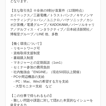
となります。

【主な取引先】※全体の9割が直案件（12期時点）

エイベックス／三菱電機／トラストバンク／キヤノンマ
ーケティングジャパン／ユニクロ／パナソニック／カシ
オ計算機／電通グループ／KADOKAWA／パーソルキャリ
ア／デルフィス・インタラクティブ／日本経済新聞社／
博報堂グループ／LINE 他、多数

【働く環境について】

・リモートワーク可

・資格取得支援制度

・書籍購入制度

・マネジャーとの定期面談（1on1）

・セミナー参加の費用負担

・社内勉強会『ENGINE』（現在50回以上開催）

・PCや周辺機器の支給

　- PC：Mac、Winの希望する方を支給

　- 大型モニター支給　など

【この仕事で得られるもの】

・難しい問題や課題に対して隠れた本質的なイシューを
発見する力
