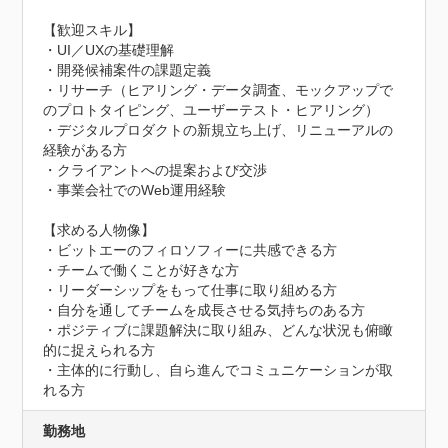
【歓迎スキル】

・UI／UXの基礎理解

・開発候補案件の課題定義

・リサーチ（ヒアリング・データ調査、モックアップで
のプロトタイピング、ユーザーテスト・ヒアリング）

・デジタルプロダクトの新規立ち上げ、リニューアルの
経験がある方

・クライアントへの提案および交渉

・事業会社でのWeb運用経験

【求める人物像】

・ビットエーのフィロソフィーに共感できる方

・チームで働くことが好きな方

・リーダーシップをもって仕事に取り組める方

・自分を通してチームを成長させる気持ちのある方

・ポジティブに課題解決に取り組み、どんな状況も俯瞰
的に捉えられる方

・主体的に行動し、自ら進んでコミュニケーションが取
れる方
勤務地