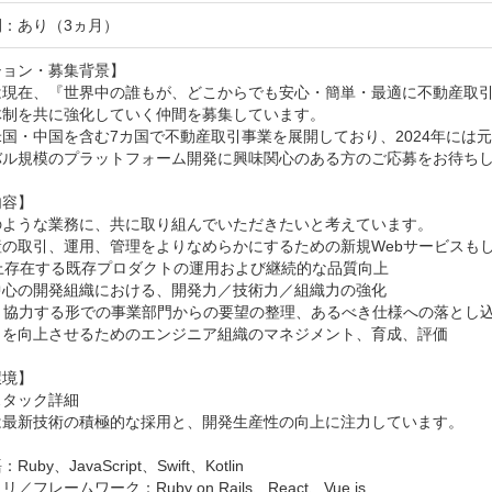
：あり（3ヵ月）
ョン・募集背景】

は現在、『世界中の誰もが、どこからでも安心・簡単・最適に不動産取
制を共に強化していく仲間を募集しています。

国・中国を含む7カ国で不動産取引事業を展開しており、2024年には元Go
バル規模のプラットフォーム開発に興味関心のある方のご応募をお待ちし
容】

のような業務に、共に取り組んでいただきたいと考えています。

の取引、運用、管理をよりなめらかにするための新規Webサービスもし
上存在する既存プロダクトの運用および継続的な品質向上

中心の開発組織における、開発力／技術力／組織力の強化

と協力する形での事業部門からの要望の整理、あるべき仕様への落とし込
力を向上させるためのエンジニア組織のマネジメント、育成、評価

境】

タック詳細

は最新技術の積極的な採用と、開発生産性の向上に注力しています。

uby、JavaScript、Swift、Kotlin

／フレームワーク：Ruby on Rails、React、Vue.js
