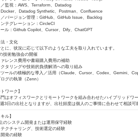
監視：AWS、Terraform、Datadog

cker、Datadog Synthetic、Postman、Confluence

バージョン管理：GitHub、GitHub Issue、Backlog

テグレーション：CircleCI

ル：Github Copilot、Cursor、Dify、ChatGPT

法・文化

ごとに、状況に応じて以下のような工夫を取り入れています。

の技術勉強会の開催

ァレンス費用や書籍購入費用の補助

クタリングや技術的負債解消への取り組み

ツールの積極的な導入／活用（Claude、Cursor、Codex、Gemini、Copi
ログの執筆（Zenn）

トワーク】

部門はオフィスワークとリモートワークを組み合わせたハイブリッドワー
は週3日の出社となりますが、出社頻度は個人のご事情に合わせて相談可
キル】

上のシステム開発または運用保守経験

テクチャリング、技術選定の経験

開発の経験
