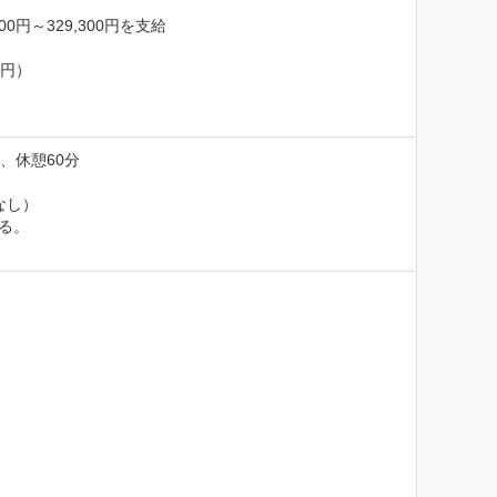
～329,300円を支給

円）

、休憩60分
し） 　

。
