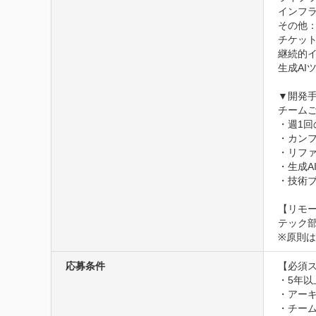
インフラ／
その他：Do
チケット／
継続的イン
生成AIツー
▼開発手
チーム
・週1回
・カンフ
・リファ
・生成AI
・技術ブ
【リモー
テック
※原則
応募条件
【必須ス
・5年以
・アーキ
・チーム