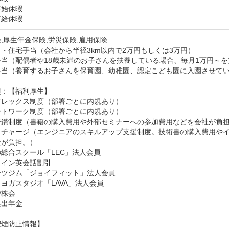
始休暇

有給休暇
,厚生年金保険,労災保険,雇用保険
・住宅手当（会社から半径3km以内で2万円もしくは3万円）

当（配偶者や18歳未満のお子さんを扶養している場合、毎月1万円～を
手当（養育するお子さんを保育園、幼稚園、認定こども園に入園させてい
：【福利厚生】

レックス制度（部署ごとに内規あり）

トワーク制度（部署ごとに内規あり）

研鑽制度（書籍の購入費用や外部セミナーへの参加費用などを会社が負担
クチャージ（エンジニアのスキルアップ支援制度。技術書の購入費用や
が負担。）

総合スクール「LEC」法人会員

イン英会話割引

ツジム「ジョイフィット」法人会員

ヨガスタジオ「LAVA」法人会員

株会

拠出年金
喫煙防止情報】