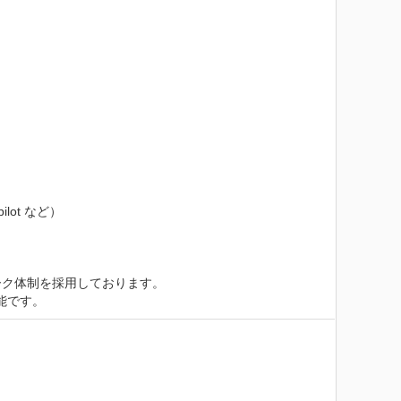
lot など）

ク体制を採用しております。

能です。