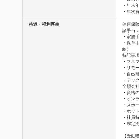
・年末年
・年次
待遇・福利厚生
健康保険
諸手当：
・家族手
・保育
給）
特記事項
・フルフ
・リモー
・自己
・テッ
全額会社
・資格の
・オンラ
・スポー
・ホット
・社員持
・確定
【受動