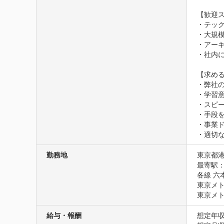
【歓迎ス
・テック
・大規模
・アーキ
・社内に
【求める
・弊社の
・学習意
・スピ
・手段
・事業
・適切
勤務地
東京都港
最寄駅：
各線 六
東京メト
東京メト
給与・報酬
想定年収