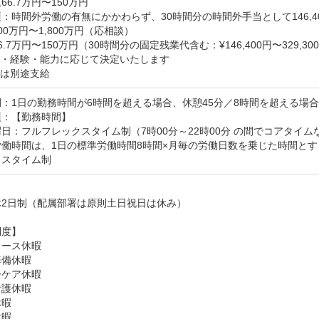
66.7万円〜150万円
：時間外労働の有無にかかわらず、30時間分の時間外手当として146,400円
00万円〜1,800万円（応相談）

.7万円〜150万円（30時間分の固定残業代含む：¥146,400円〜329,300
・経験・能力に応じて決定いたします

分は別途支給
：1日の勤務時間が6時間を超える場合、休憩45分／8時間を超える場合
：【勤務時間】

日：フルフレックスタイム制（7時00分～22時00分 の間でコアタイムな
働時間は、1日の標準労働時間8時間×月毎の労働日数を乗じた時間とする
クスタイム制


2日制（配属部署は原則土日祝日は休み）

度】

ース休暇

備休暇

ケア休暇

護休暇

暇

暇
