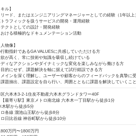
キル】

リード、またはエンジニアリングマネージャーとしての経験（1年以上）
トラフィックを扱うサービスの開発・運用経験

テクトとしての設計・開発経験

おける積極的なドキュメンテーション活動

人物像】

行動指針であるGA VALUESに共感していただける方

欲が高く、常に技術や知識を吸収し続けている

ーディなアクションやダイナミックな変化を楽しみながら働ける方

を目的にせず、課題解決を軸に据えて試行錯誤できる方

ドメインを深く理解し、ユーザーや顧客からのフィードバックを真摯に受
な課題抽出、課題設定を自ら行い、周囲とともに課題を解決していくこ
区六本木3-2-1住友不動産六本木グランドタワー40F
【最寄り駅】東京メトロ南北線 六本木一丁目駅から徒歩1分

本木駅から徒歩5分

ロ各線 溜池山王駅から徒歩8分

ロ日比谷線 神谷町駅から徒歩10分
800万円〜1800万円