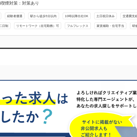
動喫煙対策：対策あり
経験者優遇
駅から徒歩5分以内
10時以降出社OK
土日祝日休み
交通費支
二日制
リモートワーク（在宅勤務）可
フルフレックス
家賃補助・住宅手当
研