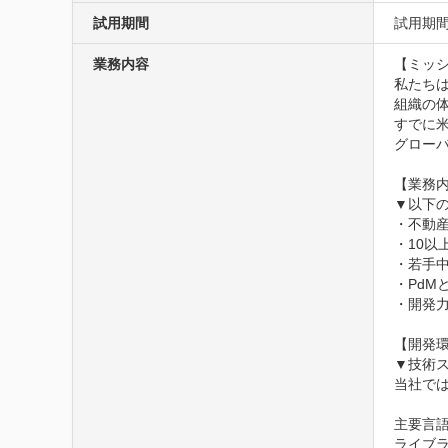
試用期間
試用期間
業務内容
【ミッシ
私たち
組織の体
すでに米
グロー
【業務内
▼以下
・不動産
・10以
・若手
・PdM
・開発
【開発環
▼技術ス
当社で
主要言語：R
ライブラリ