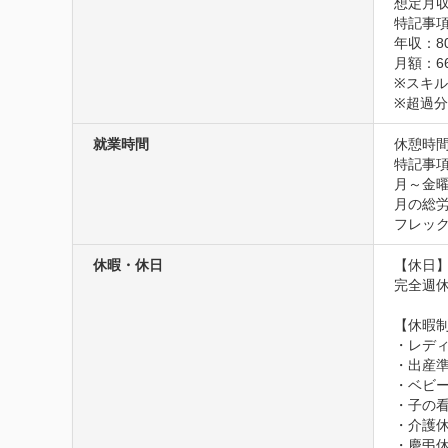
想定月収
特記事項
年収：8
月額：66
※スキル
※超過
就業時間
休憩時間
特記事項
月～金曜
月の総労
フレッ
休暇・休日
【休日】
完全週休
【休暇制
・レディ
・出産準
・ベビー
・子の看
・介護休
・慶弔休