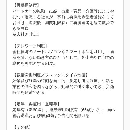
【再採用制度】

パートナーの転勤、妊娠・出産・育児・介護等によりや
むなく退職する社員が、事前に再採用希望者登録をして
おけば、退職後（期間制限有）に再度選考を経て就労で
きる制度

※入社3年以上

【テレワーク制度】

会社貸与のノートパソコンやスマートホンを利用し、場
所を問わない働き方のひとつとして、外出先や自宅での
勤務を可能とする制度。

【裁量労働制度／フレックスタイム制度】

始業及び終業の時刻を自主的に決定し働く制度。生活と
業務の調和を図りながら、効率的に働く事ができ、労働
時間を短縮できる

【定年・再雇用・退職等】

定年有（満60歳）、継続雇用制度有（65歳まで）、自己
都合退職および解雇時は予告期間を設ける

【その他】
