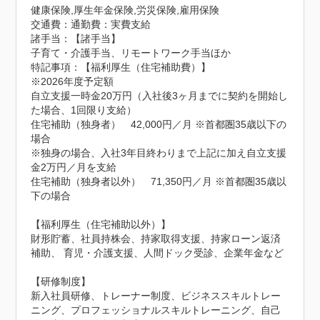
健康保険,厚生年金保険,労災保険,雇用保険
交通費：通勤費：実費支給
諸手当：【諸手当】

子育て・介護手当、リモートワーク手当ほか
特記事項：【福利厚生（住宅補助費）】

※2026年度予定額

自立支援一時金20万円（入社後3ヶ月までに契約を開始し
た場合、1回限り支給）

住宅補助（独身者）　42,000円／月 ※首都圏35歳以下の
場合

※独身の場合、入社3年目終わりまで上記に加え自立支援
金2万円／月を支給

住宅補助（独身者以外）　71,350円／月 ※首都圏35歳以
下の場合

【福利厚生（住宅補助以外）】

財形貯蓄、社員持株会、持家取得支援、持家ローン返済
補助、 育児・介護支援、人間ドック受診、企業年金など

【研修制度】

新入社員研修、トレーナー制度、ビジネススキルトレー
ニング、プロフェッショナルスキルトレーニング、自己