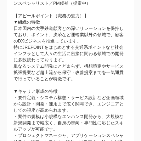
ンスペシャリスト／PM候補（提案中）

【アピールポイント（職務の魅力）】

▼組織の特徴

日本国内の大手鉄道顧客との深いリレーションを保持し
ており、ポイント、決済など運輸業以外の領域で、顧客
のDXビジネスを推進しています。

特にJREPOINTをはじめとする交通系ポイントなど社会
インフラとして人々の生活に密接に関わる領域での開発
に多数携わっております。

単なるシステム開発にとどまらず、構想策定やサービス
拡張提案など超上流から保守・改善提案までを一気通貫
で行っていることが特徴です。

▼キャリア形成の特徴

・要件定義・システム構想・サービス設計など企画領域
から設計・開発・運用まで広く関与でき、エンジニアと
しての視座が高められます。

・案件の規模は小規模なエンハンス開発から、大規模な
新規開発まで幅広く、自身の志向・専門性に応じたスキ
ルアップが可能です。

・プロジェクトマネージャ、アプリケーションスペシャ