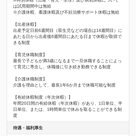
※特別休暇（出産・育児・生理）及び病気休暇について
は試用期間中は無給

※介護休暇、看護休暇及び不妊治療サポート休暇は無給

【出産休暇】

出産予定日前6週間目（双生児などの場合は14週間目）に
あたる日から出産後8週間目にあたる日まで休暇が取得で
きる制度

【育児休職制度】

最長で子どもが満3歳になるまで一旦休職することによっ
て育児に専念し、休職後に引き続き勤務できる制度

【介護休職制度】

介護を理由として、最長1年6か月まで休職可能な制度

【有給休暇制度（年次休暇）】

年間20日間の有給休暇（年次休暇）があり、1日単位、半
日単位、または、1時間単位で休みを取ることができる制
度
待遇・福利厚生