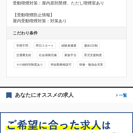
受動喫煙対策：屋内原則禁煙、ただし喫煙室あり
【受動喫煙防止情報】
屋内受動喫煙対策：対策あり
こだわり条件
学歴不問
即日スタート
経験者優遇
週休2日制
交通費支給
社会保険完備
家族手当
育児支援制度
その他特別制度あり
時短勤務相談可
研修・勉強会充実
あなたにオススメの求人
一覧