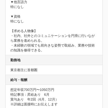
▼他言語力

特になし

▼資格

特になし

【求める人物像】

・社内、社外とのコミュニケーションを円滑に行いなが
ら業務を進められる。

・未経験の領域でも前向きな姿勢で取組み、業務や技術
の知識を修得できる。
勤務地
東京都主に首都圏
給与・報酬
想定年収700万円〜1050万円
特記事項：昇給あり　6月

賞与あり　年2回（6月、12月）

※詳細は面接時にお伝えします