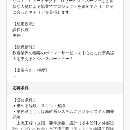
リスト、ITアーキテクト、ITサービスマネージャなど多
様な人材による協業でプロジェクトを進めており、自分
に合ったキャリアを目指せます。

【想定役職】

課長代理

主任

【組織情報】

鉄道業界の顧客のポイントサービスを中心とした事業拡
大を支えるビジネスパートナー！

【出張有無・頻度】

－
応募条件
【必要条件】

▼求める経験・スキル・知識

・業務系もしくは基幹系システムにおけるシステム開発
経験

・上流工程（企画、要件定義、設計（基本設計／外部設
計）などいずれか）と下流工程（テスト）の開発工程経