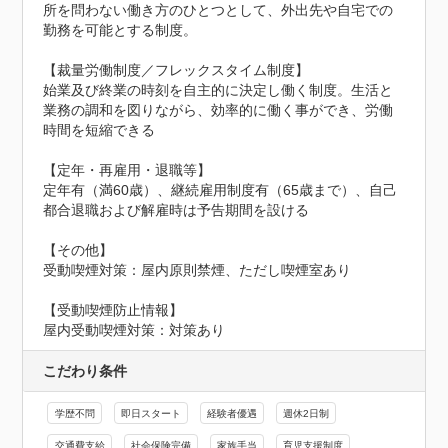
所を問わない働き方のひとつとして、外出先や自宅での
勤務を可能とする制度。

【裁量労働制度／フレックスタイム制度】

始業及び終業の時刻を自主的に決定し働く制度。生活と
業務の調和を図りながら、効率的に働く事ができ、労働
時間を短縮できる

【定年・再雇用・退職等】

定年有（満60歳）、継続雇用制度有（65歳まで）、自己
都合退職および解雇時は予告期間を設ける

【その他】

受動喫煙対策：屋内原則禁煙、ただし喫煙室あり
【受動喫煙防止情報】
屋内受動喫煙対策：対策あり
こだわり条件
学歴不問
即日スタート
経験者優遇
週休2日制
交通費支給
社会保険完備
家族手当
育児支援制度