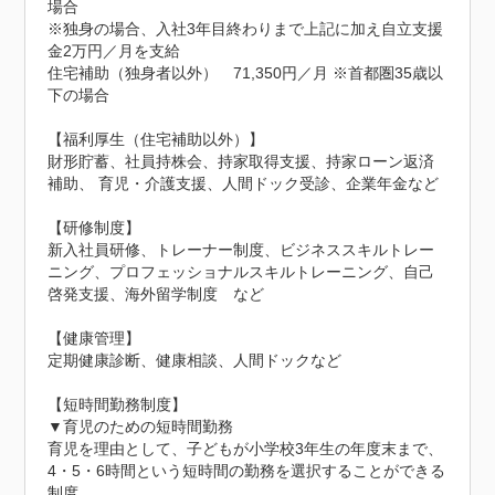
場合

※独身の場合、入社3年目終わりまで上記に加え自立支援
金2万円／月を支給

住宅補助（独身者以外）　71,350円／月 ※首都圏35歳以
下の場合

【福利厚生（住宅補助以外）】

財形貯蓄、社員持株会、持家取得支援、持家ローン返済
補助、 育児・介護支援、人間ドック受診、企業年金など

【研修制度】

新入社員研修、トレーナー制度、ビジネススキルトレー
ニング、プロフェッショナルスキルトレーニング、自己
啓発支援、海外留学制度　など

【健康管理】

定期健康診断、健康相談、人間ドックなど

【短時間勤務制度】

▼育児のための短時間勤務

育児を理由として、子どもが小学校3年生の年度末まで、
4・5・6時間という短時間の勤務を選択することができる
制度
