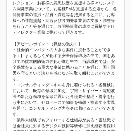
レクション：お客様の意思決定を支援する様々なシステ
ム開発事業について、お客様PMを支援する立場から、各
開発事業の進捗・品質・課題等を把握すると共に、お客
様への課題提起・助言及び各開発事業者の支援・調整等
を行うこと等を通じて、各開発事業の成功に貢献するIT
ディレクター業務に携わって頂きます。

【アピールポイント（職務の魅力）】

・社会的インパクトの大きな案件に携わることができ
る：目まぐるしく変化する安全保障環境の中で、国をあ
げての抜本的防衛力強化が進む中で、当該職務では、安
全保障を支える重大な事業に携わることを通じ、国・国
民を守るという誇りを感じながら取り組むことができま
す。

・コンサルティングスキルを身に着けられる：各種検討
において、既存の領域に加え、宇宙・サイバー・電磁波
等の新たな領域を念頭に置いた各種要件整理・提案を行
う中において、ゼロベースで物事を構想・推進する実践
を通じ、コンサルティング力を身に着けることができま
す。

・業界未経験でもフォローする仕組みがある：当組織で
は全社員に対するデジタル技術等研修に加え経験者採用