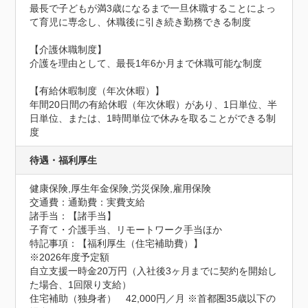
最長で子どもが満3歳になるまで一旦休職することによっ
て育児に専念し、休職後に引き続き勤務できる制度

【介護休職制度】

介護を理由として、最長1年6か月まで休職可能な制度

【有給休暇制度（年次休暇）】

年間20日間の有給休暇（年次休暇）があり、1日単位、半
日単位、または、1時間単位で休みを取ることができる制
度
待遇・福利厚生
健康保険,厚生年金保険,労災保険,雇用保険
交通費：通勤費：実費支給
諸手当：【諸手当】

子育て・介護手当、リモートワーク手当ほか
特記事項：【福利厚生（住宅補助費）】

※2026年度予定額

自立支援一時金20万円（入社後3ヶ月までに契約を開始し
た場合、1回限り支給）

住宅補助（独身者）　42,000円／月 ※首都圏35歳以下の