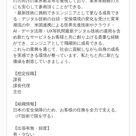
の方向けの業界教育等を重視しており、業界未経験の方
にも安心して参画頂くことができる。

・最新技術に挑戦できエンジニアとして更なる成長でき
る：デジタル技術の台頭・安保環境の変化を受けた変革
潮流の中、米国連携による世界先進技術やクラウド・
AI・データ活用・UX等民間最新デジタル技術の適用を含
め新たなサービスをお客様と共に創り上げる貴重な経験
ができ、エンジニアとして飛躍的に成長できる。

これらの業務を通じて、社会に貢献しながら自身の成長
を実感できる環境が整っています。私たちと共に新たな
価値を創造していきましょう。

【想定役職】

課長

課長代理

主任

【組織情報】

日本の安全保障のため、お客様の任務を全力で支える。
（IT技術で国を守る）

【出張有無・頻度】

有・少ない