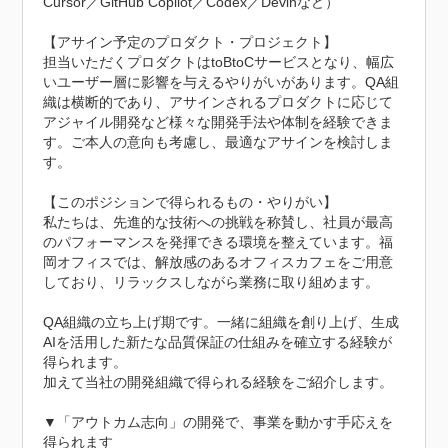
Cursor／GitHub Copilot／Codex／Devinなど）

【アサイン予定のプロダクト・プロジェクト】

担当いただくプロダクトはtoBtoCサービスとなり、幅広
いユーザー層に影響を与えるやりがいがあります。QA組
織は横断的であり、アサインされるプロダクトに応じて
アジャイル開発など様々な開発手法や体制を経験できま
す。ご本人の意向も考慮し、最適なアサインを検討しま
す。

【このポジションで得られるもの・やりがい】

私たちは、先進的な技術への挑戦を称賛し、社員が最高
のパフォーマンスを発揮できる環境を整えています。福
岡オフィスでは、解放感のあるオフィスカフェをご用意
しており、リラックスしながら業務に取り組めます。

QA組織の立ち上げ期です。一緒に組織を創り上げ、生成
AIを活用した新たな品質保証の仕組みを確立する経験が
得られます。

加えて当社の開発組織で得られる経験をご紹介します。

▼「アウトカム志向」の開発で、事業を動かす手応えを
得られます
