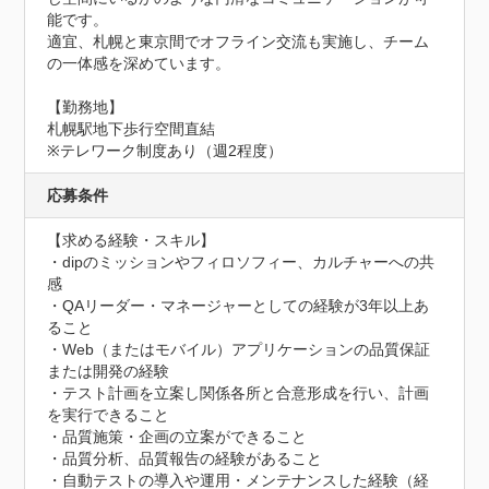
能です。

適宜、札幌と東京間でオフライン交流も実施し、チーム
の一体感を深めています。

【勤務地】

札幌駅地下歩行空間直結

※テレワーク制度あり（週2程度）
応募条件
【求める経験・スキル】

・dipのミッションやフィロソフィー、カルチャーへの共
感

・QAリーダー・マネージャーとしての経験が3年以上あ
ること

・Web（またはモバイル）アプリケーションの品質保証
または開発の経験

・テスト計画を立案し関係各所と合意形成を行い、計画
を実行できること

・品質施策・企画の立案ができること

・品質分析、品質報告の経験があること

・自動テストの導入や運用・メンテナンスした経験（経