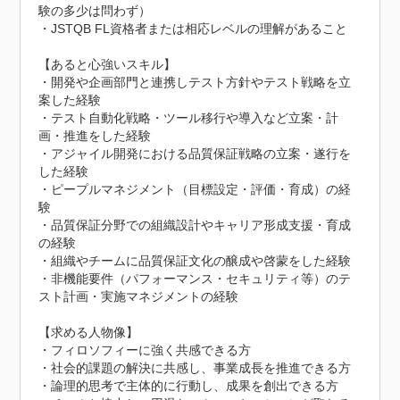
験の多少は問わず）

・JSTQB FL資格者または相応レベルの理解があること

【あると心強いスキル】

・開発や企画部門と連携しテスト方針やテスト戦略を立
案した経験

・テスト自動化戦略・ツール移行や導入など立案・計
画・推進をした経験

・アジャイル開発における品質保証戦略の立案・遂行を
した経験

・ピープルマネジメント（目標設定・評価・育成）の経
験

・品質保証分野での組織設計やキャリア形成支援・育成
の経験

・組織やチームに品質保証文化の醸成や啓蒙をした経験

・非機能要件（パフォーマンス・セキュリティ等）のテ
スト計画・実施マネジメントの経験

【求める人物像】

・フィロソフィーに強く共感できる方

・社会的課題の解決に共感し、事業成長を推進できる方

・論理的思考で主体的に行動し、成果を創出できる方
