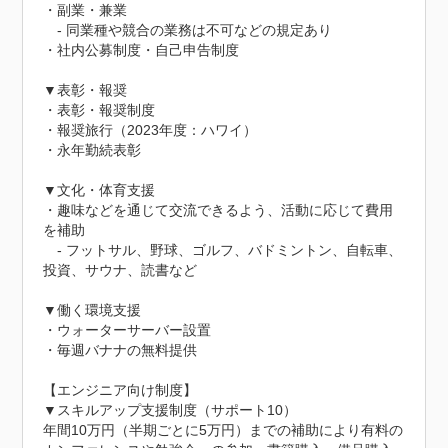
・副業・兼業

　- 同業種や競合の業務は不可などの規定あり

・社内公募制度・自己申告制度

▼表彰・報奨

・表彰・報奨制度

・報奨旅行（2023年度：ハワイ）

・永年勤続表彰

▼文化・体育支援

・趣味などを通じて交流できるよう、活動に応じて費用
を補助

　- フットサル、野球、ゴルフ、バドミントン、自転車、
投資、サウナ、読書など

▼働く環境支援

・ウォーターサーバー設置

・毎週バナナの無料提供

【エンジニア向け制度】

▼スキルアップ支援制度（サポート10）

年間10万円（半期ごとに5万円）までの補助により有料の