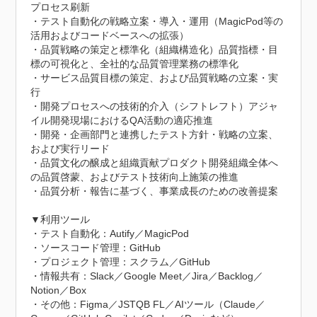
プロセス刷新

・テスト自動化の戦略立案・導入・運用（MagicPod等の
活用およびコードベースへの拡張）

・品質戦略の策定と標準化（組織構造化）品質指標・目
標の可視化と、全社的な品質管理業務の標準化

・サービス品質目標の策定、および品質戦略の立案・実
行

・開発プロセスへの技術的介入（シフトレフト）アジャ
イル開発現場におけるQA活動の適応推進

・開発・企画部門と連携したテスト方針・戦略の立案、
および実行リード

・品質文化の醸成と組織貢献プロダクト開発組織全体へ
の品質啓蒙、およびテスト技術向上施策の推進

・品質分析・報告に基づく、事業成長のための改善提案

▼利用ツール

・テスト自動化：Autify／MagicPod

・ソースコード管理：GitHub

・プロジェクト管理：スクラム／GitHub

・情報共有：Slack／Google Meet／Jira／Backlog／
Notion／Box

・その他：Figma／JSTQB FL／AIツール（Claude／