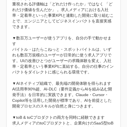
重視される評価軸は「どれだけ作ったか」ではなく 「ど
れだけ価値を生んだか」 。求人メディアにおける入社
率・定着率といった事業KPIと連動した開発に取り組むこ
とで、エンジニアとしてビジネスインパクトを直接実感
できます。

▼数百万ユーザーが使うアプリを、自分の手で動かせま
す

バイトル・はたらこねっと・スポットバイトルは、いず
れも数百万規模のユーザーが日常的に使う求人アプリで
す。UIの改善ひとつがユーザーの求職体験を変え、入社
率・定着率という事業KPIに直結する。自分の仕事のイン
パクトをダイレクトに感じられる環境です。

▼AIネイティブ組織で、最先端の開発体験を得られます

AI活用率90%超、AI-DLC（要件定義からAIを組み込む開
発手法）を日常的に実践できます。Claude・Cursor・
Copilot等を活用した開発が標準であり、AIを前提とした
開発プロセスのスキルが自然と身につきます。

▼toB & toCプロダクトの両方を同時に経験できます

求人メディアのtoCプロダクトと、企業向けのSaaS型toB