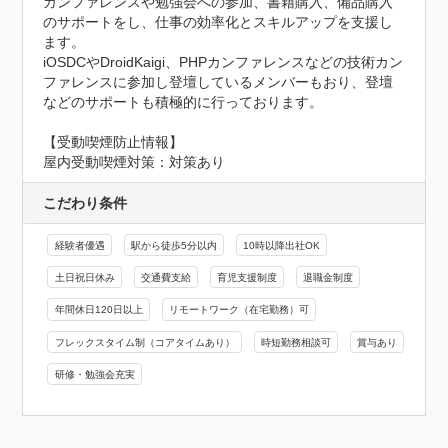
カンファレンスや勉強会への参加、書籍購入、備品購入
のサポートをし、仕事の効率化とスキルアップを支援し
ます。

iOSDCやDroidKaigi、PHPカンファレンスなどの技術カン
ファレンスに参加し登壇しているメンバーもおり、登壇
などのサポートも積極的に行っております。
【受動喫煙防止情報】
屋内受動喫煙対策：対策あり
こだわり条件
経験者優遇
駅から徒歩5分以内
10時以降出社OK
土日祝日休み
交通費支給
育児支援制度
退職金制度
年間休日120日以上
リモートワーク（在宅勤務）可
フレックスタイム制（コアタイムあり）
時短勤務相談可
賞与あり
研修・勉強会充実