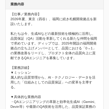
業務内容
【仕事／業務内容】

2026年夏、東京（四谷）、福岡に続き札幌開発拠点を新
設いたします。

私たちは今、生成AIなどの最新技術を積極的に活用し、
品質保証（QA）活動を革新してくれる新たな仲間を福岡
で求めています。ディップでは、2025年開設の福岡開発
拠点の立ち上げメンバーとして、品質における「0→1」
の業務改善をリードし、プロダクト全体の品質向上に貢
献できるQAエンジニアを募集しています。

【業務詳細】

▼ミッション

属人的な品質管理から、AI・テクノロジー・データを活
用した「仕組みとしての品質保証」への変革を主導す
る。

▼具体的な業務内容

・QAエンジニアリングの革新と効率化生成AI（Gemini、
Devin等）や最新のQA技術を活用した、品質保証業務の