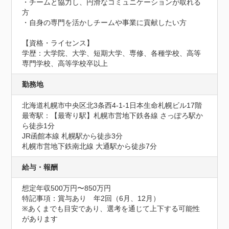
・チームと協力し、円滑なコミュニケーションが取れる
方

・自身の専門を活かしチームや事業に貢献したい方

【資格・ライセンス】

学歴：大学院、大学、短期大学、専修、各種学校、高等
専門学校、高等学校卒以上
勤務地
北海道札幌市中央区北3条西4-1-1日本生命札幌ビル17階
最寄駅：【最寄り駅】札幌市営地下鉄各線 さっぽろ駅か
ら徒歩1分

JR函館本線 札幌駅から徒歩3分

札幌市営地下鉄南北線 大通駅から徒歩7分
給与・報酬
想定年収500万円〜850万円
特記事項：賞与あり　年2回（6月、12月）

※あくまでも目安であり、選考を通じて上下する可能性
があります