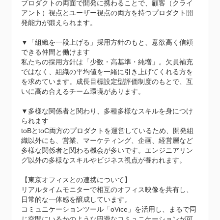
プロダクトの両面で開発に携わることで、顧客（クライ
アント）視点とユーザー視点の両方を持つプロダクト開
発能力が鍛えられます。

▼「組織を一段上げる」採用方針のもと、意欲高く信頼
できる仲間と働けます

私たちの採用方針は「少数・高基準・純増」。欠員補充
ではなく、組織の平均値を一緒に引き上げてくれる方を
を求めています。成長目標設定型評価制度のもとで、互
いに高め合えるチーム環境があります。

▼多様な関係者と関わり、多種多様なスキルを身につけ
られます

toBとtoC両方のプロダクトを運営しているため、開発組
織以外にも、営業、マーケティング、企画、経営層など
多様な関係者と関わる機会が多いです。エンジニアリン
グ以外の多様なスキルやビジネス視点が養われます。

【東京オフィスとの連携について】

リアルタイムモニターで相互のオフィス映像を共有し、
日常的な一体感を醸成しています。

コミュニケーションツール「oVice」を活用し、まるで同
じ空間にいるかのような円滑なコミュニケーションが可