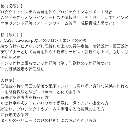
格（必須）】

プロダクトのシステム開発を伴うプロジェクトマネジメント経験

ム開発を伴うオンラインサービスの情報設計、画面設計、UIデザイン経
ムマネジメント経験（アサインやチーム管理、成長育成支援など）

格（歓迎）】

、CSS、JavaScriptなどのフロントエンドの経験

戦略や方針をヒアリングし理解した上での要件定義・情報設計・画面設計
ンデザイナーとして開発を伴う大規模サービスの新規立ち上げ、もしくは
ubの利用経験

ライン制作物に限らない制作経験（例：印刷物の制作経験など）

ーの目標設定や評価経験

人物像】

な価値観を持つ周囲の部署や配下メンバーに寄り添い良好な関係を作れる
ンを経営戦略と結びつけ自分ごと化できる方

解決する思考力を持った方

カルに物事を考え、わかりやすく提示し、導くことが出来る方

感があり、プロジェクトやチームを牽引する心意気のある方

に行動できる方

スタイルのバリュー（共創の精神）に共感いただける方