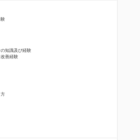
験

の知識及び経験

改善経験

方
