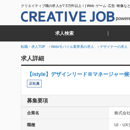
クリエイティブ職の求人が7.5万件以上！| Web･ゲーム･広告･映像な
power
求人検索
転職・求人TOP
Web/モバイル業界系の求人
デザイナーの求人
求人詳細
【istyle】デザインリード※マネージャー候補（
正社員
募集要項
企業名
株式会
職種
UI・U