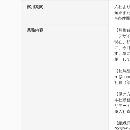
試用期間
入社より
短縮また
※条件
業務内容
【募集背
「デザイ
現在、
に、今
す。単
創」して
【配属組
▼@cos
社員（部
【働き方
本社勤務
リモート
※入社
【組織詳
PXデザイ