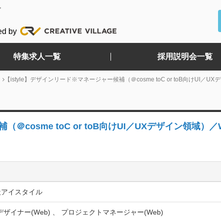
ど
ed by
特集求人一覧
採用説明会一覧
【istyle】デザインリード※マネージャー候補（＠cosme toC or toB向けUI／U
＠cosme toC or toB向けUI／UXデザイン領域）／
社アイスタイル
Xデザイナー(Web) 、 プロジェクトマネージャー(Web)