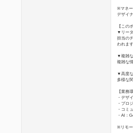
※マネー
デザイ
【このポ
▼リーダ
担当の
われます
▼複雑な
複雑な
▼高度な
多様な
【業務環
・デザイン
・プロジェ
・コミュニ
・AI：G
※リモ