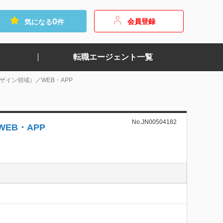
0
会員登録
気になる
件
転職エージェント一覧
Xデザイン領域）／WEB・APP
No.JN00504182
WEB・APP