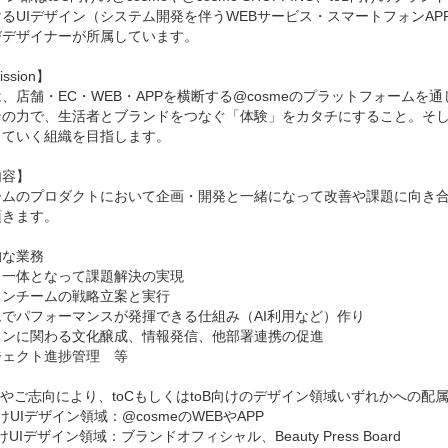
るUIデザイン（システム開発を伴うWEBサービス・スマートフォンA
デザイナーが所属しています。

sion】

、店舗・EC・WEB・APPを横断する@cosmeのプラットフォームを
ンの力で、生活者とブランドをつなぐ「体験」をカタチにすること。そ
ていく組織を目指します。

容】

ームのプロダクトにおいて企画・開発と一緒になって改善や課題に向き
きます。

な業務

一体となって課題解決の実現

ンチームの戦略立案と実行

でパフォーマンスが発揮できる仕組み（AI利用など）作り

ンに関わる文化醸成、情報発信、他部署連携の促進

ェクト進捗管理　等

やご志向により、toCもしくはtoB向けのデザイン領域いずれかへの配属
けUIデザイン領域：@cosmeのWEBやAPP

けUIデザイン領域：ブランドオフィシャル、Beauty Press Board
