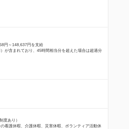
～148,637円を支給

637円）が含まれており、45時間相当分を超えた場合は超過分
制度あり）

子の看護休暇、介護休暇、災害休暇、ボランティア活動休