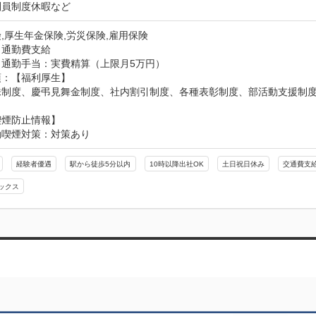
判員制度休暇など
,厚生年金保険,労災保険,雇用保険
：通勤費支給
：通勤手当：実費精算（上限月5万円）
：【福利厚生】

株制度、慶弔見舞金制度、社内割引制度、各種表彰制度、部活動支援制
喫煙防止情報】
動喫煙対策：対策あり
経験者優遇
駅から徒歩5分以内
10時以降出社OK
土日祝日休み
交通費支
ックス