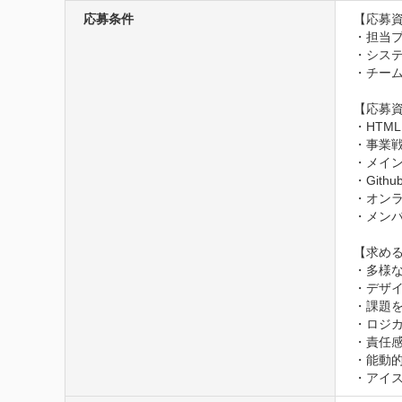
応募条件
【応募資
・担当
・システ
・チー
【応募資
・HTML
・事業
・メイ
・Gith
・オン
・メンバ
【求める
・多様
・デザイ
・課題を
・ロジ
・責任
・能動的
・アイ