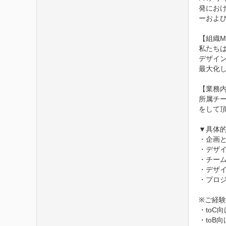
発におけ
ーおよび
【組織Mis
私たちは
デザイ
最大化し
【業務内
所属チ
をして頂
▼具体的
・企画と
・デザイ
・チーム
・デザイ
・プロジ
※ご経験
・toC向
・toB向