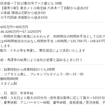
区赤坂一丁目12番32号アーク森ビル 34階
【最寄り駅】東京メトロ南北線 六本木一丁目駅から徒歩2分

ロ各線 溜池山王駅から徒歩3分

ロ千代田線 赤坂駅から徒歩10分
605万円〜800万円
6.4286万円〜57.1429万円
：時間外労働の有無にかかわらず、45時間分の時間外手当として120,768円
は45時間相当分のみなし時間外手当（45時間／120,768 円～148,
します。

能力・スキル等を考慮し、弊社規定により決定いたします

降給：考課等の結果により会社が必要と認めるときに行う
間：始業時刻から終業時刻のうち1時間
：コアタイム無し、フレキシブルタイム 5：00～22：00

働時間8時間

クスタイム制
、日、祝日、年末年始

休暇：入社日より最大10日付与（初年度出勤率に応じて最大＋5日付与
暇：夏季休暇、アニバーサリー休暇、慶弔休暇、産前産後／育児休暇、