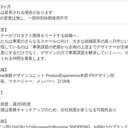
3ヶ月
は延長される場合があります

面の変更は無し、一部特別休暇使用不可
景】

ナーがプロダクト開発をリードする組織へ」

私たちは事業のさらなるスケールに向け、大きな組織変革の真っ只中に
目指しているのは「事業課題の把握から企画の上流までデザイナーが主
に形にするだけでなく、デザインの力で事業課題を解決していく――。
くれる仲間を募集します。

織】

me体験デザインユニット ProductExperience本部 PXデザイン部

長、マネージャー、メンバー） 計18名

】



頻度：週2回程度　

直後は業務キャッチアップのため、出社頻度が多くなる可能性あり

細】

ン部はtoC向けの@cosmeや@cosme SHOPPING、toB向けのブランド