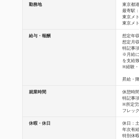
勤務地
東京都港
最寄駅：
東京メト
東京メト
給与・報酬
想定年収
想定月収4
特記事項
※月給に
を支給致
※経験・
昇給・
就業時間
休憩時
特記事項
※所定労
フレッ
休暇・休日
休日：土
年次有給
特別休