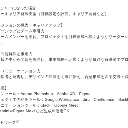
ジャーになった場合

ナーキャリア発展支援（目標設定や評価、キャリア開発など）

ジションの魅力・キャリアアップ】

ーシップとチーム牽引力

チームメンバーを束ね、プロジェクトを目標達成へ導くようなリーダー
。

問題解決と推進力

情報の中から問題を整理し、事業成長へと導くような最適な解決策でプロ
コミュニケーション力

関係者と連携し、デザインの価値を明確に伝え、合意形成を図る交渉・調
境】

ツール：Adobe Photoshop、Adobe XD、Figma

クトでの利用ツール：Google Workspace、Jira、Confluence、Backlo
ケーションツール：Slack、Google Meet

eminiやFigma Makeなど生成AI活用OK

ートワーク可