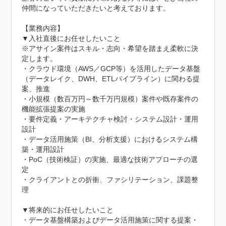
仲間になっていただきたいと考えております。

【業務内容】

▼入社直後にお任せしたいこと

※アサイン案件はスキル・志向・希望を踏まえ柔軟に決
定します。

・クラウド環境（AWS／GCP等）を活用したデータ基盤
（データレイク、DWH、ETLパイプライン）に関わる提
案、推進

・小規模（数百万円～数千万円規模）案件や既存案件の
機能拡張提案の実施

・要件定義・アーキテクチャ検討・システム設計・運用
設計

・データ活用施策（BI、分析支援）におけるシステム構
築・運用設計

・PoC（技術検証）の実施、最適な技術アプローチの選
定

・クライアントとの折衝、ファシリテーション、課題整
理

▼将来的にお任せしたいこと

・データ基盤構築およびデータ活用施策に関する提案・