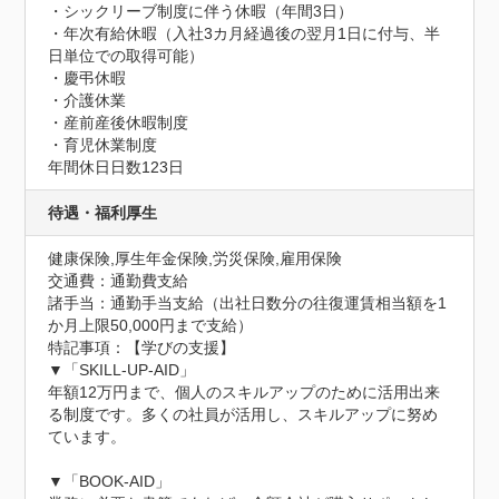
・シックリーブ制度に伴う休暇（年間3日）

・年次有給休暇（入社3カ月経過後の翌月1日に付与、半
日単位での取得可能）

・慶弔休暇

・介護休業

・産前産後休暇制度

・育児休業制度
年間休日日数123日
待遇・福利厚生
健康保険,厚生年金保険,労災保険,雇用保険
交通費：通勤費支給
諸手当：通勤手当支給（出社日数分の往復運賃相当額を1
か月上限50,000円まで支給）
特記事項：【学びの支援】

▼「SKILL-UP-AID」

年額12万円まで、個人のスキルアップのために活用出来
る制度です。多くの社員が活用し、スキルアップに努め
ています。

▼「BOOK-AID」
