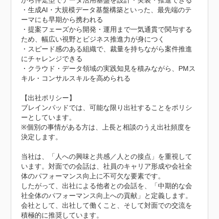
から伴走型でデータ活用基盤を設計・実装・推進できる

・生成AI・大規模データ基盤構築といった、最先端のテ
ーマにも早期から携われる

・提案フェーズから開発・運用まで一気通貫で関与する
ため、幅広い視野とビジネス推進力が身につく

・スピード感のある組織で、裁量を持ちながら案件推進
にチャレンジできる

・クラウド・データ領域の実践知見を積みながら、PMス
キル・コンサルスキルを高められる

【出社ポリシー】

ブレインパッドでは、可能な限り出社することをポリシ
ーとしています。

※個別の事情がある方は、上長と相談のうえ出社頻度を
決定します。

当社は、「人への興味と共感／人との接点」を重視して
います。対面での会話は、社員のキャリア形成や会社全
体のパフォーマンス向上に不可欠な要素です。

したがって、出社による他者との会話を、「中期的な会
社全体のパフォーマンス向上への貢献」と定義します。

会社として、出社して働くこと、そして対面での交流を
積極的に推奨しています。
