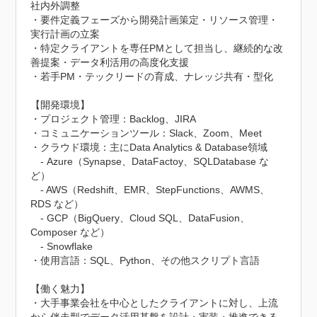
社内外調整

・要件定義フェーズから開発計画策定・リソース管理・
実行計画の立案

・特定クライアントを専任PMとして担当し、継続的な改
善提案・データ利活用の高度化支援

・若手PM・テックリードの育成、ナレッジ共有・型化

【開発環境】

・プロジェクト管理：Backlog、JIRA

・コミュニケーションツール：Slack、Zoom、Meet

・クラウド環境：主にData Analytics & Database領域

　- Azure（Synapse、DataFactoy、SQLDatabase な
ど）

　- AWS（Redshift、EMR、StepFunctions、AWMS、
RDS など）

　- GCP（BigQuery、Cloud SQL、DataFusion、
Composer など）

　- Snowflake

・使用言語：SQL、Python、その他スクリプト言語

【働く魅力】

・大手事業会社を中心としたクライアントに対し、上流