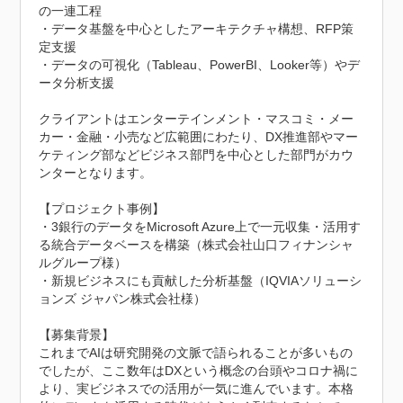
の一連工程

・データ基盤を中心としたアーキテクチャ構想、RFP策
定支援

・データの可視化（Tableau、PowerBI、Looker等）やデ
ータ分析支援 

クライアントはエンターテインメント・マスコミ・メー
カー・金融・小売など広範囲にわたり、DX推進部やマー
ケティング部などビジネス部門を中心とした部門がカウ
ンターとなります。

【プロジェクト事例】

・3銀行のデータをMicrosoft Azure上で一元収集・活用す
る統合データベースを構築（株式会社山口フィナンシャ
ルグループ様）

・新規ビジネスにも貢献した分析基盤（IQVIAソリューシ
ョンズ ジャパン株式会社様）

【募集背景】

これまでAIは研究開発の文脈で語られることが多いもの
でしたが、ここ数年はDXという概念の台頭やコロナ禍に
より、実ビジネスでの活用が一気に進んでいます。本格