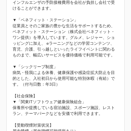
インフルエンザの予防接種費用を会社が負担し会社で受
けることができます。

▼「ベネフィット・ステーション」

従業員とそのご家族の豊かな生活をサポートするため、
ベネフィット・ステーション（株式会社ベネフィット・
ワン提供）を導入しています。グルメ、レジャー、ショ
ッピングに加え、 eラーニングなどの学習コンテンツ、
育児、介護、引っ越しといったライフイベントに関わる
ものまで、幅広いサービスを優待価格で利用可能です。

▼「シックリーブ制度」

病気・怪我による休養、健康保護や感染症拡大防止を目
的とした、入社初日から使用可能な特別休暇（有給）で
す。（付与日数：年3日）

【社会保険】

▼「関東ITソフトウェア健康保険組合」

保養所や提携している宿泊施設、スポーツ施設、レスト
ラン、テーマパークなどを安価で利用できます。

【受動喫煙対策状況】
