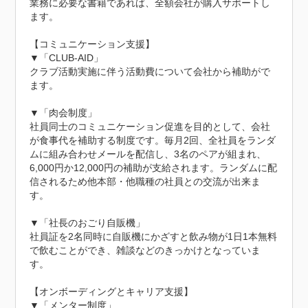
業務に必要な書籍であれば、全額会社が購入サポートし
ます。

【コミュニケーション支援】

▼「CLUB-AID」

クラブ活動実施に伴う活動費について会社から補助がで
ます。

▼「肉会制度」

社員同士のコミュニケーション促進を目的として、会社
が食事代を補助する制度です。毎月2回、全社員をランダ
ムに組み合わせメールを配信し、3名のペアが組まれ、
6,000円か12,000円の補助が支給されます。ランダムに配
信されるため他本部・他職種の社員との交流が出来ま
す。

▼「社長のおごり自販機」

社員証を2名同時に自販機にかざすと飲み物が1日1本無料
で飲むことができ、雑談などのきっかけとなっていま
す。

【オンボーディングとキャリア支援】

▼「メンター制度」
