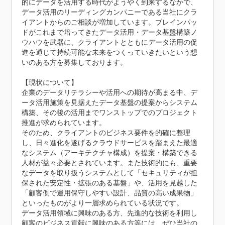
的にデータを活用する時代がようやく到来するなかで、
データ活用のリーディングカンパニーである当社にクラ
イアントからのご相談が増加しています。ブレインパッ
ドがこれまで培ってきたデータ活用・データ基盤構築ノ
ウハウを武器に、クライアントとともにデータ活用の促
進を通じて持続可能な未来をつくっていきたいという想
いのある方を募集しております。

【現状について】

企業のデータリテラシーや活用への期待が高まる中、デ
ータ活用施策を見据えたデータ基盤の提案からシステム
構築、その後の活用までワンストップでのプロジェクト
推進が求められています。

そのため、クライアントのビジネス要件を的確に整理
し、日々進化を遂げるクラウドサービスを踏まえた最適
なシステム（アーキテクチャ構成）を提案・構築できる
人材が益々必要とされています。また技術的にも、重要
なデータを取り扱うシステムとして「セキュリティが担
保された安定性・拡張のある基盤」や、活用を見越した
「顧客側で運用保守しやすい設計、品質の高い成果物」
といったものがより一層求められている状況です。

データ活用領域に興味のある方、先進的な技術を利用し
顧客のビジネス貢献に興味のある方等には、ぜひ当社の