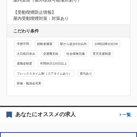
屋内禁煙（屋外喫煙可能場所あり）
【受動喫煙防止情報】
屋内受動喫煙対策：対策あり
こだわり条件
学歴不問
経験者優遇
駅から徒歩5分以内
10時以降出社OK
土日祝日休み
交通費支給
社会保険完備
育児支援制度
退職金制度
年間休日120日以上
フレックスタイム制（コアタイムあり）
賞与あり
研修・勉強会充実
あなたにオススメの求人
一覧