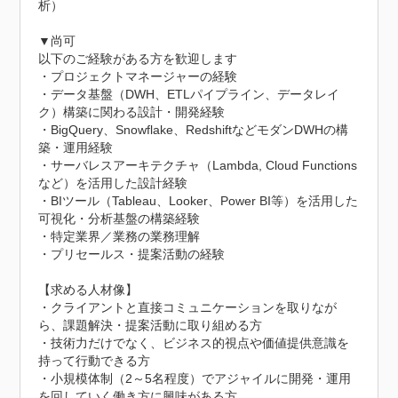
析）

▼尚可

以下のご経験がある方を歓迎します

・プロジェクトマネージャーの経験

・データ基盤（DWH、ETLパイプライン、データレイ
ク）構築に関わる設計・開発経験

・BigQuery、Snowflake、RedshiftなどモダンDWHの構
築・運用経験

・サーバレスアーキテクチャ（Lambda, Cloud Functions
など）を活用した設計経験

・BIツール（Tableau、Looker、Power BI等）を活用した
可視化・分析基盤の構築経験

・特定業界／業務の業務理解

・プリセールス・提案活動の経験

【求める人材像】

・クライアントと直接コミュニケーションを取りなが
ら、課題解決・提案活動に取り組める方

・技術力だけでなく、ビジネス的視点や価値提供意識を
持って行動できる方

・小規模体制（2～5名程度）でアジャイルに開発・運用
を回していく働き方に興味がある方
