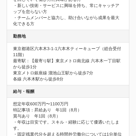
・新しい技術・サービスに興味を持ち、常にキャッチア
ップを怠らない方

・チームメンバーと協力し、助け合いながら成果を最大
化できる方
勤務地
東京都港区六本木3-1-1六本木ティーキューブ（総合受付 
11階）
最寄駅：【最寄り駅】東京メトロ南北線 六本木一丁目駅
から徒歩1分

東京メトロ銀座線 溜池山王駅から徒歩7分

各線 六本木駅から徒歩8分
給与・報酬
想定年収600万円〜1100万円
特記事項：昇給あり　年1回（8月）

賞与あり　年1回（8月）

・年収は目安です。スキル・経験に応じて優遇いたしま
す。

・固定残業代分を超える時間外労働分については1分単位