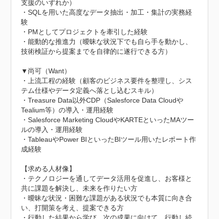
支援のいずれか）

・SQLを用いた高度なデータ抽出・加工・集計の実務経
験

・PMとしてプロジェクトを牽引した経験

・能動的な推進力（曖昧な状況下でも自ら手を動かし、
技術検証から提案までを自律的に遂行できる方）

▼尚可（Want）

・上流工程の経験（顧客のビジネス要件を整理し、シス
テム仕様やデータ定義へ落とし込むスキル）

・Treasure Data以外CDP（Salesforce Data Cloudや
Tealium等）の導入・運用経験

・Salesforce Marketing CloudやKARTEといったMAツー
ルの導入・運用経験

・TableauやPower BIといったBIツール用いたレポート作
成経験

【求める人材像】

・テクノロジーを通してデータ活用を促進し、お客様と
共に課題を解決し、未来を作りたい方

・曖昧な状況・困難な課題がある状況でも本質に向き合
い、打開策を考え、提案できる方

・行動した結果から学び、次の成果に向けて、行動し続