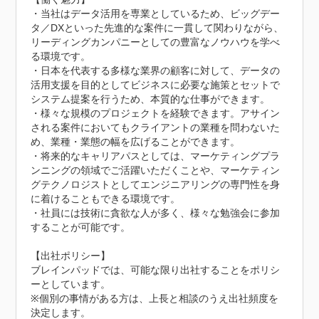
・当社はデータ活用を専業としているため、ビッグデー
タ／DXといった先進的な案件に一貫して関わりながら、
リーディングカンパニーとしての豊富なノウハウを学べ
る環境です。

・日本を代表する多様な業界の顧客に対して、データの
活用支援を目的としてビジネスに必要な施策とセットで
システム提案を行うため、本質的な仕事ができます。

・様々な規模のプロジェクトを経験できます。アサイン
される案件においてもクライアントの業種を問わないた
め、業種・業態の幅を広げることができます。

・将来的なキャリアパスとしては、マーケティングプラ
ンニングの領域でご活躍いただくことや、マーケティン
グテクノロジストとしてエンジニアリングの専門性を身
に着けることもできる環境です。

・社員には技術に貪欲な人が多く、様々な勉強会に参加
することが可能です。

【出社ポリシー】

ブレインパッドでは、可能な限り出社することをポリシ
ーとしています。

※個別の事情がある方は、上長と相談のうえ出社頻度を
決定します。
