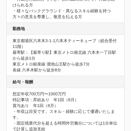
けられる方

・様々なバックグラウンド・異なるスキル経験を持つ
方々の意見を尊重し、敬意を払える方
勤務地
東京都港区六本木3-1-1六本木ティーキューブ（総合受付 
11階）
最寄駅：【最寄り駅】東京メトロ南北線 六本木一丁目駅
から徒歩1分

東京メトロ銀座線 溜池山王駅から徒歩7分

各線 六本木駅から徒歩8分
給与・報酬
想定年収700万円〜1000万円
特記事項：昇給あり　年1回（8月）

賞与あり　年1回（8月）

・年収は目安です。スキル・経験に応じて優遇いたしま
す。

・固定残業代分を超える時間外労働分については1分単位
で計算し追加支給
