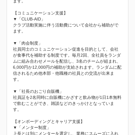
ます。

【コミュニケーション支援】

▼「CLUB-AID」

クラブ活動実施に伴う活動費について会社から補助がで
ます。

▼「肉会制度」

社員同士のコミュニケーション促進を目的として、会社
が食事代を補助する制度です。毎月2回、全社員をランダ
ムに組み合わせメールを配信し、3名のチームが組まれ、
6,000円か12,000円の補助が支給されます。ランダムに配
信されるため他本部・他職種の社員との交流が出来ま
す。

▼「社長のおごり自販機」

社員証を2名同時に自販機にかざすと飲み物が1日1本無料
で飲むことができ、雑談などのきっかけとなっていま
す。

【オンボーディングとキャリア支援】

▼「メンター制度」

上長とは別にメンターを選定し、業務にスムーズに入れ