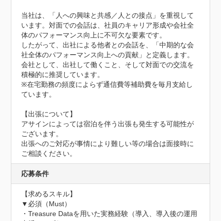
当社は、「人への興味と共感／人との接点」を重視して
います。対面での会話は、社員のキャリア形成や会社全
体のパフォーマンス向上に不可欠な要素です。

したがって、出社による他者との会話を、「中期的な会
社全体のパフォーマンス向上への貢献」と定義します。

会社として、出社して働くこと、そして対面での交流を
積極的に推奨しています。

※在宅勤務の頻度によらず通信費等補助費を毎月支給し
ています。

【出張について】

アサインによっては宿泊を伴う出張も発生する可能性が
ございます。

出張へのご対応が事情により難しい等の場合は面接時に
ご相談ください。
応募条件
【求めるスキル】

▼必須（Must）

・Treasure Dataを用いた実務経験（導入、導入後の運用