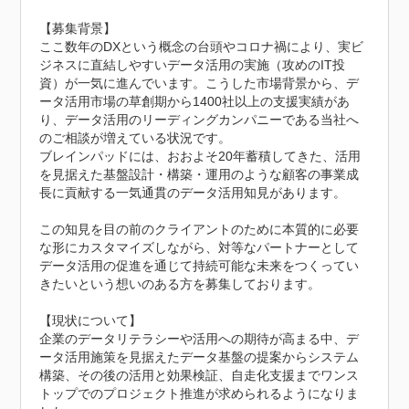
【募集背景】

ここ数年のDXという概念の台頭やコロナ禍により、実ビ
ジネスに直結しやすいデータ活用の実施（攻めのIT投
資）が一気に進んでいます。こうした市場背景から、デ
ータ活用市場の草創期から1400社以上の支援実績があ
り、データ活用のリーディングカンパニーである当社へ
のご相談が増えている状況です。

ブレインパッドには、おおよそ20年蓄積してきた、活用
を見据えた基盤設計・構築・運用のような顧客の事業成
長に貢献する一気通貫のデータ活用知見があります。

この知見を目の前のクライアントのために本質的に必要
な形にカスタマイズしながら、対等なパートナーとして
データ活用の促進を通じて持続可能な未来をつくってい
きたいという想いのある方を募集しております。

【現状について】

企業のデータリテラシーや活用への期待が高まる中、デ
ータ活用施策を見据えたデータ基盤の提案からシステム
構築、その後の活用と効果検証、自走化支援までワンス
トップでのプロジェクト推進が求められるようになりま