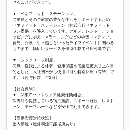
けることができます。

▼「ベネフィット・ステーション」

従業員とそのご家族の豊かな生活をサポートするため、
ベネフィット・ステーション（株式会社ベネフィット・
ワン提供）を導入しています。グルメ、レジャー、ショ
ッピングに加え、 eラーニングなどの学習コンテンツ、
育児、介護、引っ越しといったライフイベントに関わる
ものまで、幅広いサービスを優待価格で利用可能です。

▼「シックリーブ制度」

病気・怪我による休養、健康保護や感染症拡大防止を目
的とした、入社初日から使用可能な特別休暇（有給）で
す。（付与日数：年3日）

【社会保険】

▼「関東ITソフトウェア健康保険組合」

保養所や提携している宿泊施設、スポーツ施設、レスト
ラン、テーマパークなどを安価で利用できます。

【受動喫煙対策状況】

屋内禁煙（屋外喫煙可能場所あり）