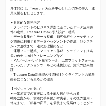
具体的には、Treasure Dataを中心としたCDPの導入・運
用支援をお任せします。

▼具体的な業務内容

・クライアントのビジネス課題に基づいたデータ活用要
件の定義、Treasure Dataの導入設計・構築

・データ収集からデータ整備、顧客分析やマーケティン
グ施策に利用するデータやセグメントの作成、他システ
ムへの連携まで一連の処理構築など

・運用フロー構築、マニュアル作成、クライアント担当
者の自走に向けたトレーニングなど

・MAツールやサイト接客ツール、広告プラットフォーム
といったアクションツールとの連携設定、施策の効果検
証

・Treasure Data新機能の技術検証とクライアントの業務
改善につなげられるかの確認

【ポジションの魅力】

▼一気通貫での支援による手触り感が得られる

戦略立案から、実際に手を動かす実装、その後の運用・
伴走まで、「顧客の変革」を最後まで見届けることがで