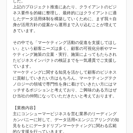
した。

上記のプロジェクト推進にあたり、クライアントのビジ
ネス要件を的確に整理し、最終的にはクライアントに適
したデータ活用体制を構築していくために、まず我々自
身が活用方針の提案から運用まで入り込むことが増えて
きています。

その中でも「マーケティング活動の促進を支援してほし
い」という顧客ニーズは多く、顧客の可視化分析やマー
ケティング施策の立案・実行、施策によってもたらされ
たビジネスインパクトの検証までを一気通貫でご支援し
ています。

マーケティングに関する知見を活かして顧客のビジネス
に貢献していきたい方はもちろん、マーケティングテク
ノロジーの領域で専門性を身に着けていきたい方にはマ
ッチするポジションと考えており、ご興味のある方はぜ
ひ当社の仲間になっていただきたいと考えております。

【業務内容】

主にコンシューマービジネスを営む業界のリーディング
カンパニーに対して、データ活用×エンジニアリングの知
見をもとにデータドリブンマーケティングに関わる広範
的な支援を行っていきます。
