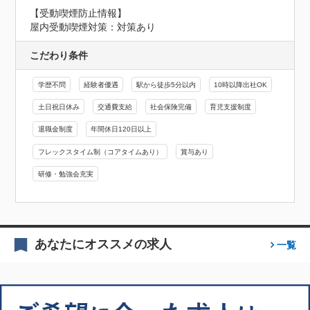
【受動喫煙防止情報】
屋内受動喫煙対策：対策あり
こだわり条件
学歴不問
経験者優遇
駅から徒歩5分以内
10時以降出社OK
土日祝日休み
交通費支給
社会保険完備
育児支援制度
退職金制度
年間休日120日以上
フレックスタイム制（コアタイムあり）
賞与あり
研修・勉強会充実
あなたにオススメの求人
一覧