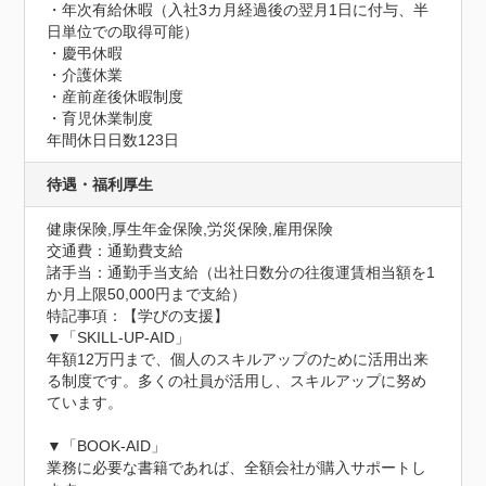
・年次有給休暇（入社3カ月経過後の翌月1日に付与、半
日単位での取得可能）

・慶弔休暇

・介護休業

・産前産後休暇制度

・育児休業制度
年間休日日数123日
待遇・福利厚生
健康保険,厚生年金保険,労災保険,雇用保険
交通費：通勤費支給
諸手当：通勤手当支給（出社日数分の往復運賃相当額を1
か月上限50,000円まで支給）
特記事項：【学びの支援】

▼「SKILL-UP-AID」

年額12万円まで、個人のスキルアップのために活用出来
る制度です。多くの社員が活用し、スキルアップに努め
ています。

▼「BOOK-AID」

業務に必要な書籍であれば、全額会社が購入サポートし