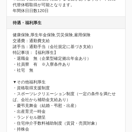
代替休暇取得が可能となります。
年間休日日数120日
待遇・福利厚生
健康保険,厚生年金保険,労災保険,雇用保険
交通費：通勤費支給
諸手当：通勤手当（会社規定に基づき支給）
特記事項：【福利厚生】

・退職金　無（企業型確定拠出年金あり）

・社員寮　有　※入寮条件あり

・社宅　無

▼その他福利厚生

・資格取得支援制度

・スポーツレクリエーション制度（一定の条件を満たせ
ば、会社から補助金支給あり）

・慶弔見舞金（結婚・弔慰・出産）

・出産育児一時金

・ランドセル贈呈

・住宅仲介手数料補助制度（賃貸・売買対象）

・持株会
