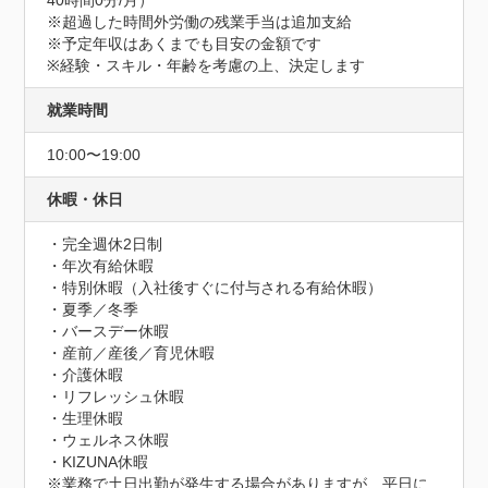
40時間0分/月）

※超過した時間外労働の残業手当は追加支給

※予定年収はあくまでも目安の金額です

※経験・スキル・年齢を考慮の上、決定します
就業時間
10:00〜19:00
休暇・休日
・完全週休2日制

・年次有給休暇

・特別休暇（入社後すぐに付与される有給休暇）

・夏季／冬季

・バースデー休暇

・産前／産後／育児休暇

・介護休暇

・リフレッシュ休暇

・生理休暇

・ウェルネス休暇

・KIZUNA休暇

※業務で土日出勤が発生する場合がありますが、平日に