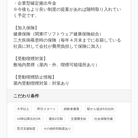
・企業型確定拠出年金

※今後もより良い制度の提案があれば随時取り入れてい
く予定です。

【加入保険】

健康保険（関東ITソフトウェア健康保険組合）

三大疾病罹患時の保険（毎年４月末までに在籍している
社員に対して会社が費用負担して保険に加入）

【受動喫煙対策】

敷地内禁煙（屋内・外、喫煙可能場所あり）
【受動喫煙防止情報】
屋内受動喫煙対策：対策あり
こだわり条件
大卒以上
即日スタート
経験者優遇
駅から徒歩5分以内
10時以降出社OK
週休2日制
交通費支給
社会保険完備
育児支援制度
その他特別制度あり