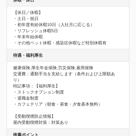
休暇・休日
【休日／休暇】

・土日・祝日

・初年度有給休暇10日（入社月に応じる）

・リフレッシュ休暇5日

・年末年始休暇

・その他ペット休暇・感染症休暇など特別休暇有
待遇・福利厚生
健康保険,厚生年金保険,労災保険,雇用保険
交通費：通勤手当を支給します（条件および上限額あ
り）
特記事項：【福利厚生】

・ストックオプション制度

・退職金制度

・カフェテリア（朝食・昼食・夕食基本無料）
【受動喫煙防止情報】
屋内受動喫煙対策：対策あり
推薦ポイント