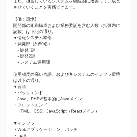
また、担当しているシステムを継続的に改善して、成長
させていくことを実感できます。

【働く環境】

開発部の組織構成および業務委託を含む人数（括弧内に
記載）は下記の通り。

▼情報システム本部

・開発部（約50名）

　- 開発1課

　- 開発2課

　- システム運用課

使用頻度の高い言語、および各システムのインフラ環境
は以下の通り。

▼言語

・バックエンド

　Java、PHP※基本的にJavaメイン

・フロントエンド

　HTML、CSS、JavaScript（Reactメイン）

▼インフラ

・Webアプリケーション、バッチ

・IaaS
