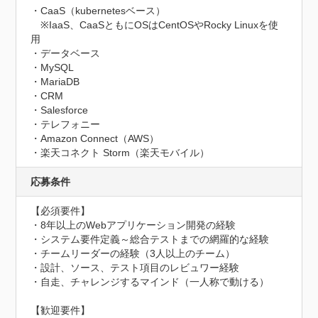
・CaaS（kubernetesベース）

　※IaaS、CaaSともにOSはCentOSやRocky Linuxを使
用

・データベース

・MySQL

・MariaDB

・CRM

・Salesforce

・テレフォニー

・Amazon Connect（AWS）

・楽天コネクト Storm（楽天モバイル）
応募条件
【必須要件】

・8年以上のWebアプリケーション開発の経験

・システム要件定義～総合テストまでの網羅的な経験

・チームリーダーの経験（3人以上のチーム）

・設計、ソース、テスト項目のレビュワー経験

・自走、チャレンジするマインド（一人称で動ける）

【歓迎要件】
