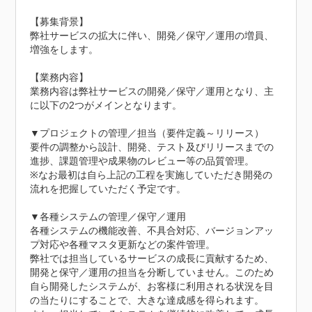
【募集背景】

弊社サービスの拡大に伴い、開発／保守／運用の増員、
増強をします。

【業務内容】

業務内容は弊社サービスの開発／保守／運用となり、主
に以下の2つがメインとなります。

▼プロジェクトの管理／担当（要件定義～リリース）

要件の調整から設計、開発、テスト及びリリースまでの
進捗、課題管理や成果物のレビュー等の品質管理。

※なお最初は自ら上記の工程を実施していただき開発の
流れを把握していただく予定です。

▼各種システムの管理／保守／運用

各種システムの機能改善、不具合対応、バージョンアッ
プ対応や各種マスタ更新などの案件管理。

弊社では担当しているサービスの成長に貢献するため、
開発と保守／運用の担当を分断していません。このため
自ら開発したシステムが、お客様に利用される状況を目
の当たりにすることで、大きな達成感を得られます。
