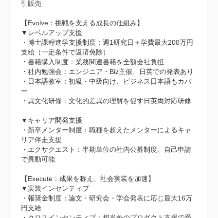
引販売

【Evolve：挑戦を支える成長の仕組み】

▼レベルアップ支援

・博士課程進学支援制度：週1研究日＋学費最大200万円
支給（一定条件で返済免除）

・書籍購入制度：業務関連書籍を全額会社負担

・社内勉強会：エンジニア・Biz主催、日英での発表あり

・日本語教室：初級・中級向け、ビジネス日本語もカバ
ー

・異文化研修：文化的差異の理解を促す日英両対応研修

▼キャリア開発支援

・新卒メンター制度：職種を超えたメンターによるキャ
リア伴走支援

・エクサクエスト：半期単位の社内公募制度、自己申請
で異動可能

【Execute：成果を称え、社会実装を加速】

▼実装インセンティブ

・報奨金制度：論文・研究会・学会発表に応じ最大16万
円支給

・クロスインセンティブ：担当外のプロダクト支援で受