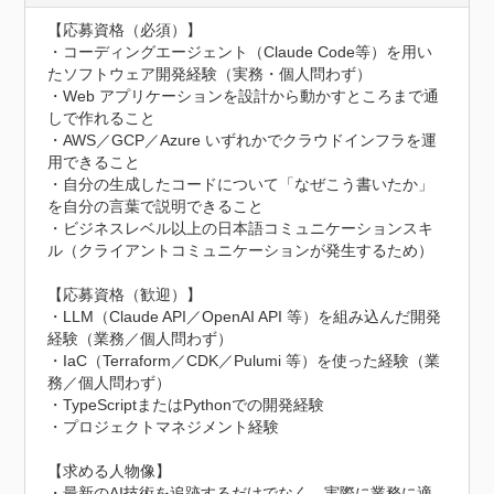
【応募資格（必須）】

・コーディングエージェント（Claude Code等）を用い
たソフトウェア開発経験（実務・個人問わず）

・Web アプリケーションを設計から動かすところまで通
しで作れること

・AWS／GCP／Azure いずれかでクラウドインフラを運
⽤できること

・⾃分の⽣成したコードについて「なぜこう書いたか」
を⾃分の⾔葉で説明できること

・ビジネスレベル以上の日本語コミュニケーションスキ
ル（クライアントコミュニケーションが発生するため）

【応募資格（歓迎）】

・LLM（Claude API／OpenAI API 等）を組み込んだ開発
経験（業務／個⼈問わず）

・IaC（Terraform／CDK／Pulumi 等）を使った経験（業
務／個⼈問わず）

・TypeScriptまたはPythonでの開発経験

・プロジェクトマネジメント経験

【求める人物像】

・最新のAI技術を追跡するだけでなく、実際に業務に適