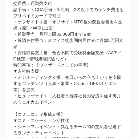
交通費：通勤費支給
諸手当：・CCA手当：出社時、2名以上でのランチ費用を
プリペイドカードで補助

・オフサイト手当：オフサイトMTG後の懇親会費用を支
援（原則4半期に1回）

・通勤手当：月額上限35,000円まで支給

・近隣在住手当：オフィス徒歩圏内居住者に月額3万円支
給

・資格取得支手当：合否不問で受験料全額支給（AWS／
G検定／情報処理試験など）
特記事項：【ウィザードとしての準備】

▼入社時支援

・オンボーディング支援：初日からの立ち上がりを支援
するコンテンツ（人事・事業・Credo・DE&Iオリエン
等）を提供

・ヒュッゲナイト：入社者と既存社員の交流を促す毎月
のウェルカムイベント

【コミュニティ形成支援】

▼コミュニケーション活性化

・シャッフルイベント：異なるチーム間の交流を促進す
るランチ・ティーイベント
