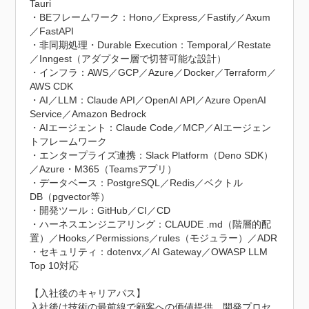
Tauri

・BEフレームワーク：Hono／Express／Fastify／Axum
／FastAPI

・非同期処理・Durable Execution：Temporal／Restate
／Inngest（アダプター層で切替可能な設計）

・インフラ：AWS／GCP／Azure／Docker／Terraform／
AWS CDK

・AI／LLM：Claude API／OpenAI API／Azure OpenAI 
Service／Amazon Bedrock

・AIエージェント：Claude Code／MCP／AIエージェン
トフレームワーク

・エンタープライズ連携：Slack Platform（Deno SDK）
／Azure・M365（Teamsアプリ）

・データベース：PostgreSQL／Redis／ベクトル
DB（pgvector等）

・開発ツール：GitHub／CI／CD

・ハーネスエンジニアリング：CLAUDE .md（階層的配
置）／Hooks／Permissions／rules（モジュラー）／ADR

・セキュリティ：dotenvx／AI Gateway／OWASP LLM 
Top 10対応

【入社後のキャリアパス】

入社後は技術の最前線で顧客への価値提供、開発プロセ