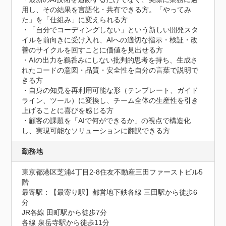
用し、その結果を言語化・共有できる方。「やってみ
た」を「仕組み」に変えられる方

・「自分でコーディングしない」という新しい開発スタ
イルを前向きに受け入れ、AIへの適切な指示・検証・改
善のサイクルを回すことに価値を見出せる方

・AIの出力を鵜呑みにしない批判的思考を持ち、生成さ
れたコードの意図・品質・安全性を自分の言葉で説明で
きる方

・自身の知見を再利用可能な形（テンプレート、ガイド
ライン、ツール）に変換し、チーム全体の生産性を引き
上げることに喜びを感じる方

・顧客の課題を「AIで何ができるか」の視点で構造化
し、実現可能なソリューションに翻訳できる方
勤務地
東京都港区芝浦4丁目2-8住友不動産三田ファーストビル5
階
最寄駅：【最寄り駅】都営地下鉄各線 三田駅から徒歩6
分

JR各線 田町駅から徒歩7分

各線 泉岳寺駅から徒歩11分