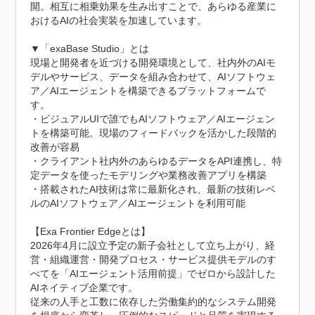
開。相互に相乗効果を生み出すことで、あらゆる産業に
おけるAIの社会実装を加速しています。

▼「exaBase Studio」とは

現場と開発者を近づける開発環境として、社内外のAIモ
デルやサービス、データを組み合わせて、AIソフトウェ
ア／AIエージェントを構築できるプラットフォームで
す。

・ビジュアルUIで誰でもAIソフトウェア／AIエージェン
トを構築可能。現場のフィードバックを活かした段階的
改善が容易

・クライアント社内外のあらゆるデータをAPI連携し、特
定データを使ったモデリングや業務改善アプリを構築

・搭載されたAI技術は常に最新化され、最新の技術レベ
ルのAIソフトウェア／AIエージェントを利用可能

【Exa Frontier Edgeとは】

2026年4月に設立予定の新子会社として立ち上がり、経
営・組織運営・開発プロセス・サービス提供モデルのす
べてを「AIエージェント活用前提」でゼロから設計した
AIネイティブ企業です。

従来の人手と工数に依存した労働集約的なシステム開発