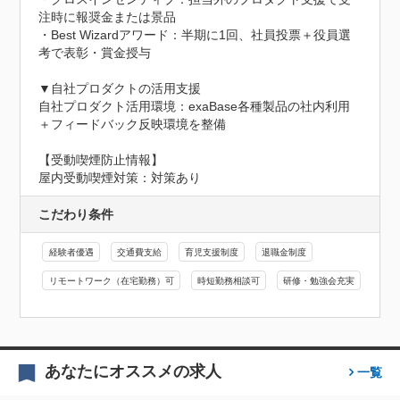
注時に報奨金または景品

・Best Wizardアワード：半期に1回、社員投票＋役員選
考で表彰・賞金授与

▼自社プロダクトの活用支援

自社プロダクト活用環境：exaBase各種製品の社内利用
＋フィードバック反映環境を整備
【受動喫煙防止情報】
屋内受動喫煙対策：対策あり
こだわり条件
経験者優遇
交通費支給
育児支援制度
退職金制度
リモートワーク（在宅勤務）可
時短勤務相談可
研修・勉強会充実
あなたにオススメの求人
一覧