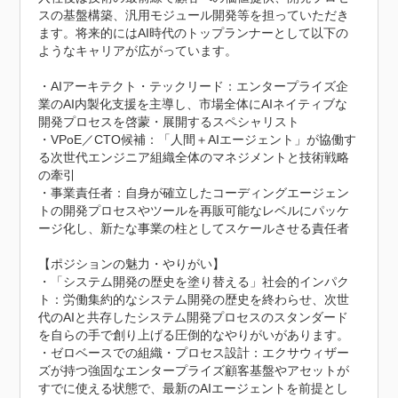
スの基盤構築、汎用モジュール開発等を担っていただき
ます。将来的にはAI時代のトップランナーとして以下の
ようなキャリアが広がっています。

・AIアーキテクト・テックリード：エンタープライズ企
業のAI内製化支援を主導し、市場全体にAIネイティブな
開発プロセスを啓蒙・展開するスペシャリスト

・VPoE／CTO候補：「人間＋AIエージェント」が協働す
る次世代エンジニア組織全体のマネジメントと技術戦略
の牽引

・事業責任者：自身が確立したコーディングエージェン
トの開発プロセスやツールを再販可能なレベルにパッケ
ージ化し、新たな事業の柱としてスケールさせる責任者

【ポジションの魅力・やりがい】

・「システム開発の歴史を塗り替える」社会的インパク
ト：労働集約的なシステム開発の歴史を終わらせ、次世
代のAIと共存したシステム開発プロセスのスタンダード
を自らの手で創り上げる圧倒的なやりがいがあります。

・ゼロベースでの組織・プロセス設計：エクサウィザー
ズが持つ強固なエンタープライズ顧客基盤やアセットが
すでに使える状態で、最新のAIエージェントを前提とし