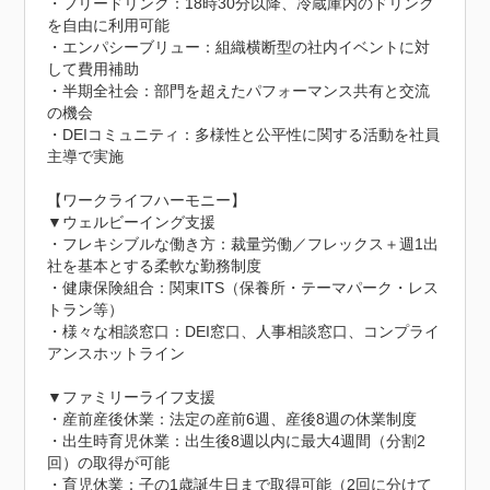
・フリードリンク：18時30分以降、冷蔵庫内のドリンク
を自由に利用可能

・エンパシーブリュー：組織横断型の社内イベントに対
して費用補助

・半期全社会：部門を超えたパフォーマンス共有と交流
の機会

・DEIコミュニティ：多様性と公平性に関する活動を社員
主導で実施

【ワークライフハーモニー】

▼ウェルビーイング支援

・フレキシブルな働き方：裁量労働／フレックス＋週1出
社を基本とする柔軟な勤務制度

・健康保険組合：関東ITS（保養所・テーマパーク・レス
トラン等）

・様々な相談窓口：DEI窓口、人事相談窓口、コンプライ
アンスホットライン

▼ファミリーライフ支援

・産前産後休業：法定の産前6週、産後8週の休業制度

・出生時育児休業：出生後8週以内に最大4週間（分割2
回）の取得が可能

・育児休業：子の1歳誕生日まで取得可能（2回に分けて