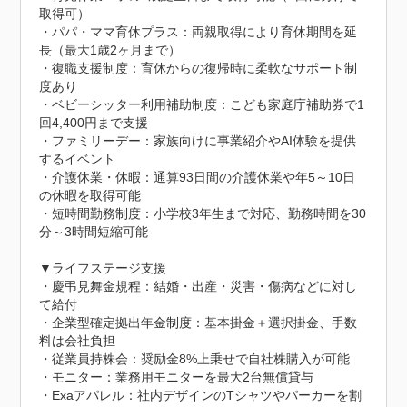
取得可）

・パパ・ママ育休プラス：両親取得により育休期間を延
長（最大1歳2ヶ月まで）

・復職支援制度：育休からの復帰時に柔軟なサポート制
度あり

・ベビーシッター利用補助制度：こども家庭庁補助券で1
回4,400円まで支援

・ファミリーデー：家族向けに事業紹介やAI体験を提供
するイベント

・介護休業・休暇：通算93日間の介護休業や年5～10日
の休暇を取得可能

・短時間勤務制度：小学校3年生まで対応、勤務時間を30
分～3時間短縮可能

▼ライフステージ支援

・慶弔見舞金規程：結婚・出産・災害・傷病などに対し
て給付

・企業型確定拠出年金制度：基本掛金＋選択掛金、手数
料は会社負担

・従業員持株会：奨励金8%上乗せで自社株購入が可能

・モニター：業務用モニターを最大2台無償貸与

・Exaアパレル：社内デザインのTシャツやパーカーを割