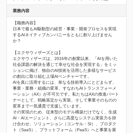
業務内容
【職務内容】

日本で最もAI駆動型の経営・事業・開発プロセスを実現
するAIネイティブカンパニーをともに創り上げません
か？

【エクサウィザーズとは】

エクサウィザーズは、2016年の創業以来、「AIを用いた
社会課題の解決を通じて幸せな社会を実現する」をミッ
ションに掲げ、独自のAI技術を活用した多様なサービス
の創出に取り組む上場AIベンチャーです。

AIを真に活用するには、単なる技術導入にとどまらず、
事業・業務・組織の変革、すなわちAIトランスフォーメ
ーション（AX）が不可欠です。私たちはAXの推進パート
ナーとして、戦略策定から実装、そして事業そのものの
変革まで一気通貫で支援しています。

その実現のため、従来型のモデル構築だけでなく、生成
AI・AIエージェント、さらに高度なシステム実装力を掛
け合わせ、ソリューション（コンサル・SI）、プロダク
ト（SaaS）、プラットフォーム（PaaS）へと事業を展