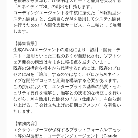
を根底から変革し、圧倒的なスピードと品質を実現する
「AIネイティブSI」の創出を目指します。

コーディングエージェントを中核に据えた「AI駆動型シ
ステム開発」と、企業自らがAIを活用してシステム開発
を行うための「内製化支援サービス」を主軸として展開
します。

【募集背景】

生成AIやAIエージェントの進化により、設計・開発・テ
スト・運用といった工程の多くが自動化され、ソフトウ
ェア開発の構造は今まさに転換点を迎えています。

既存のSI構造を根本から代替するためには、既存のプロ
セスにAIを「追加」するのではなく、ゼロからAIネイテ
ィブな開発プロセスと組織を構築する必要があります。

この挑戦において、エンタープライズ基準の品質・セキ
ュリティ要件を理解し、顧客との技術的な橋渡しを行い
ながら、AIを活用した開発の「型（仕組み）」を自ら創
り上げる、子会社立ち上げの初期コアメンバーを募集い
たします。

【業務内容】

エクサウィザーズが保有するプラットフォームやアセッ
ト等のAI技術と、コーディングエージェント（Claude 