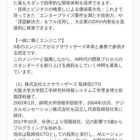
た最もモダンで効率的な開発体制を追求できます。

・技術とビジネスの橋渡しによる価値最大化：これまで
培ってきた「エンタープライズ要件を満たす技術力」や
「課題解決力」をフル活用し、大企業のDXや内製化を直
接的に推進できます。

【一緒に働くエンジニア】

3名のエンジニアがエクサウィザーズ本体と兼務で参画す
る想定です。

このメンバーと協働しながら、AI時代の開発プロセスの
スタンダードを創り上げる挑戦をしていく仲間を募集し
ています。

（1）株式会社エクサウィザーズ 取締役CTO

大阪大学大学院工学研究科情報システム工学専攻博士前
期課程修了。

2002年1月、静岡大学情報学部助手。2004年10月、デジ
タルセンセーション株式会社を設立し代表取締役社長に
就任。

2017年10月、合併により現職就任。父の影響で3歳から
プログラミングを始める。

現在は取締役CTOとしての役割と並行し、AIエージェン