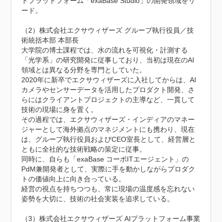
トプラットフォーム「exaBase Studio」の開発領域をリ
ード。

（2）株式会社エクサウィザーズ グループ執行役員／技
術統括本部 本部長

大学院の博士課程では、水の流れを可視化・計測する
「光学系」の研究開発に従事しており、当初は現在のAI
領域とは異なる分野を専門としていた。

2020年に新卒でエクサウィザーズに入社してからは、AI
カメラやセンサーデータを活用したプロダクト開発、さ
らにはクライアントプロジェクトの主導など、一貫して
技術の現場に身を置く。

その過程では、エクサウィザーズ・インディアのマネー
ジャーとして海外拠点のマネジメントにも携わり、現在
は、グループ執行役員およびCEO室長として、経営層と
ともに全社的な技術戦略の策定に従事。

同時に、自らも「exaBase コーポITエージェント」の
PdM兼開発者として、実際に手を動かしながらプロダク
トの価値向上に向き合っている。

経営の視点を持ちつつも、常に現場の温度感を忘れない
姿勢を大切に、技術の社会実装を追求している。

（3）株式会社エクサウィザーズ AIプラットフォーム事業