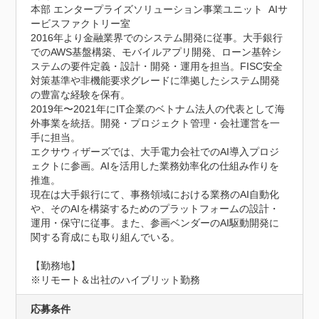
本部 エンタープライズソリューション事業ユニット  AIサ
ービスファクトリー室

2016年より金融業界でのシステム開発に従事。大手銀行
でのAWS基盤構築、モバイルアプリ開発、ローン基幹シ
ステムの要件定義・設計・開発・運用を担当。FISC安全
対策基準や非機能要求グレードに準拠したシステム開発
の豊富な経験を保有。

2019年〜2021年にIT企業のベトナム法人の代表として海
外事業を統括。開発・プロジェクト管理・会社運営を一
手に担当。

エクサウィザーズでは、大手電力会社でのAI導入プロジ
ェクトに参画。AIを活用した業務効率化の仕組み作りを
推進。

現在は大手銀行にて、事務領域における業務のAI自動化
や、そのAIを構築するためのプラットフォームの設計・
運用・保守に従事。また、参画ベンダーのAI駆動開発に
関する育成にも取り組んでいる。

【勤務地】

※リモート＆出社のハイブリット勤務
応募条件