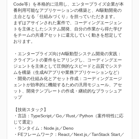
Code等）を本格的に活⽤し、エンタープライズ企業が本
番利⽤可能なアプリケーションの構築と、AI駆動開発の
⼟台となる「仕組みづくり」を担っていただきます。

まずはアサインされた案件で、コーディングエージェン
トを主体としたシステム開発、⾃分の作業から得た学び
をチームの共通アセットに還元していく動きを想定して
おります。

・エンタープライズ向けAI駆動型システム開発の実践：
クライアントの要件をヒアリングし、コーディングエー
ジェントを主体として圧倒的なスピードと品質でシステ
ムを構築（生成AIアプリや業務アプリケーションなど）

・開発の仕組み化とアセット作成：コーディングエージ
ェントが効率的に機能するための汎用モジュール、アセ
ット、開発テンプレートの作成・継続的なブラッシュア
ップ

【技術スタック】

・言語：TypeScript／Go／Rust／Python（案件特性に応
じて選定）

・ランタイム：Node.js／Deno

・FEフレームワーク：React／Next.js／TanStack Start／