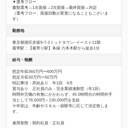
▼選考フロー

書類選考→1次面接→2次面接→最終面接→内定

（選考フロー、面接回数が変更になることもございま
す）
勤務地
東京都港区赤坂9-7-2ミッドタウン･イースト11階
最寄駅：【最寄り駅】各線 六本木駅から徒歩1分
給与・報酬
想定年収360万円〜600万円
想定月収30万円〜50万円
特記事項：昇給あり　年1回　4月

賞与あり　正社員のみ：完全業績連動型（年1回）

時間外労働の有無にかかわらず、45.0時間分の時間外手
当として78,000円～130,000円を支給

※年収は、年齢やスキル・経験等に応じて決定致しま
す。

雇用形態：契約社員・正社員
