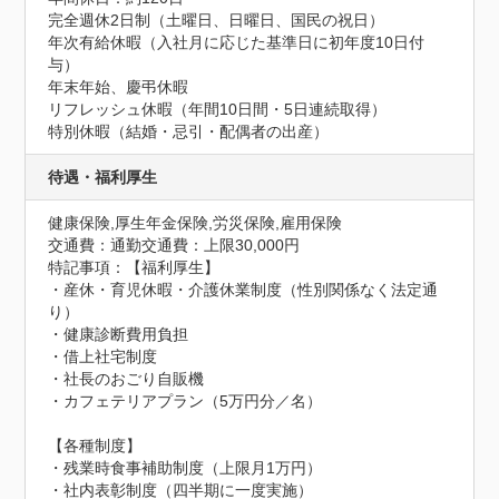
完全週休2日制（土曜日、日曜日、国民の祝日）

年次有給休暇（入社月に応じた基準日に初年度10日付
与）

年末年始、慶弔休暇

リフレッシュ休暇（年間10日間・5日連続取得）

特別休暇（結婚・忌引・配偶者の出産）
待遇・福利厚生
健康保険,厚生年金保険,労災保険,雇用保険
交通費：通勤交通費：上限30,000円
特記事項：【福利厚生】

・産休・育児休暇・介護休業制度（性別関係なく法定通
り）

・健康診断費用負担

・借上社宅制度

・社長のおごり自販機

・カフェテリアプラン（5万円分／名）

【各種制度】

・残業時食事補助制度（上限月1万円）

・社内表彰制度（四半期に一度実施）
