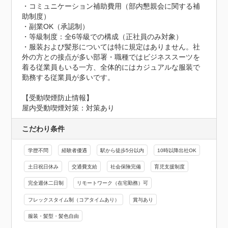
・コミュニケーション補助費用（部内懇親会に関する補
助制度）

・副業OK（承認制）

・等級制度：全6等級での構成（正社員のみ対象）

・服装および髪形については特に規定はありません。社
外の方との接点が多い部署・職種ではビジネススーツを
着る従業員もいる一方、全体的にはカジュアルな服装で
勤務する従業員が多いです。
【受動喫煙防止情報】
屋内受動喫煙対策：対策あり
こだわり条件
学歴不問
経験者優遇
駅から徒歩5分以内
10時以降出社OK
土日祝日休み
交通費支給
社会保険完備
育児支援制度
完全週休二日制
リモートワーク（在宅勤務）可
フレックスタイム制（コアタイムあり）
賞与あり
服装・髪型・髪色自由