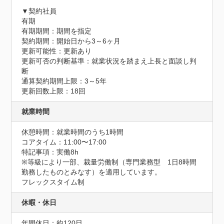
▼契約社員

有期

有期期間：期間を指定

契約期間：開始日から3～6ヶ月

更新可能性：更新あり

更新可否の判断基準：就業状況を踏まえ上長と面談し判
断

通算契約期間上限：3～5年

更新回数上限：18回
就業時間
休憩時間：就業時間のうち1時間
コアタイム：11:00〜17:00
特記事項：実働8h

※等級により一部、裁量労働制（専門業務型　1日8時間
勤務したものとみなす）を適用しています。

フレックスタイム制
休暇・休日
年間休日：約120日
