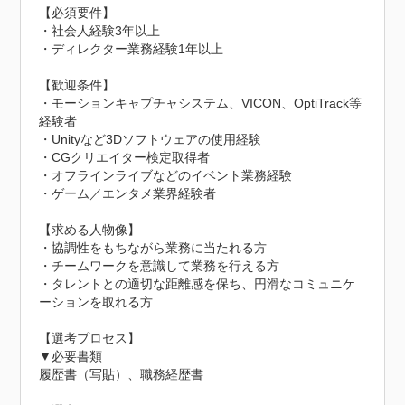
【必須要件】

・社会人経験3年以上

・ディレクター業務経験1年以上

【歓迎条件】

・モーションキャプチャシステム、VICON、OptiTrack等
経験者

・Unityなど3Dソフトウェアの使用経験

・CGクリエイター検定取得者

・オフラインライブなどのイベント業務経験

・ゲーム／エンタメ業界経験者

【求める人物像】

・協調性をもちながら業務に当たれる方

・チームワークを意識して業務を行える方

・タレントとの適切な距離感を保ち、円滑なコミュニケ
ーションを取れる方

【選考プロセス】

▼必要書類

履歴書（写貼）、職務経歴書
