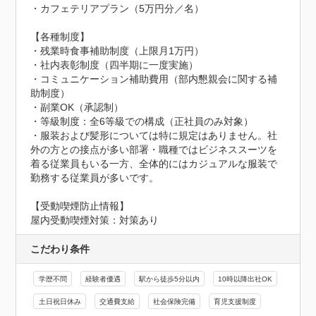
・カフェテリアプラン（5万円分／名）

【各種制度】

・残業時食事補助制度（上限月1万円）

・社内表彰制度（四半期に一度実施）

・コミュニケーション補助費用（部内懇親会に関する補
助制度）

・副業OK（承認制）

・等級制度：全6等級での構成（正社員のみ対象）

・服装および髪形については特に規定はありません。社
外の方との接点が多い部署・職種ではビジネススーツを
着る従業員もいる一方、全体的にはカジュアルな服装で
勤務する従業員が多いです。
【受動喫煙防止情報】
屋内受動喫煙対策：対策あり
こだわり条件
学歴不問
経験者優遇
駅から徒歩5分以内
10時以降出社OK
土日祝日休み
交通費支給
社会保険完備
育児支援制度