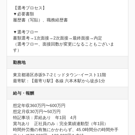
【選考プロセス】

▼必要書類

履歴書（写貼）、職務経歴書

▼選考フロー

書類選考→1次面接→2次面接→最終面接→内定

（選考フロー、面接回数が変更になることもございま
す）
勤務地
東京都港区赤坂9-7-2ミッドタウン･イースト11階
最寄駅：【最寄り駅】各線 六本木駅から徒歩1分
給与・報酬
想定年収360万円〜600万円
想定月収30万円〜50万円
特記事項：昇給あり　年1回　4月

賞与あり　正社員のみ：完全業績連動型（年1回）

時間外労働の有無にかかわらず、45.0時間分の時間外手