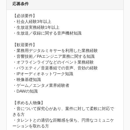
応募条件
【必須要件】

・社会人経験3年以上

・生放送実務経験1年以上

・生放送／収録に関する音声機材知識

【歓迎要件】

・業務用デジタルミキサーを利用した業務経験

・音響技術／PAエンジニア業務に関する知識

・オフラインライブなどのイベント業務経験

・バラエティ／音楽番組での音声、音効の経験

・IPオーディオネットワーク知識

・映像基礎知識

・ゲーム／エンタメ業界経験者

・DAWの知識

【求める人物像】

・音について探究心があり、案件に対して柔軟に対応で
きる方

・タレントとの適切な距離感を保ち、円滑なコミュニケ
ーションを取れる方
