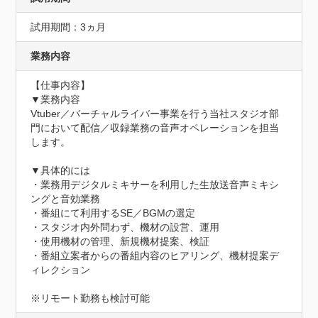
試用期間：3ヵ月
業務内容
【仕事内容】

▼業務内容

Vtuber／バーチャルライバー事業を行う当社スタジオ部
門において配信／収録業務の音声オペレーションを担当
します。

▼具体的には

・業務用デジタルミキサーを利用した生放送音声ミキシ
ングと音効業務

・番組にて利用するSE／BGMの選定

・スタジオ内外問わず、機材の設営、運用

・使用機材の管理、新規機材提案、検証

・番組立案者からの番組内容のヒアリング、機材提案デ
ィレクション

※リモート勤務も検討可能