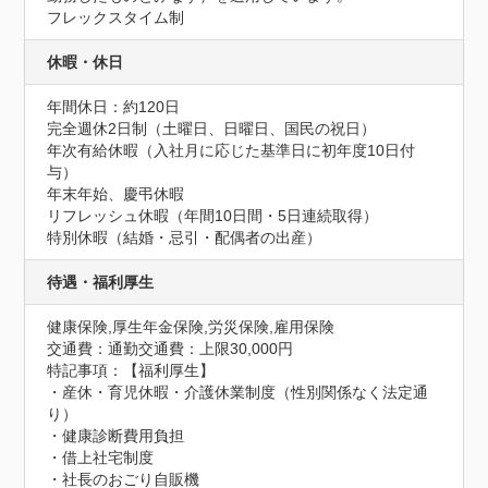
フレックスタイム制
休暇・休日
年間休日：約120日

完全週休2日制（土曜日、日曜日、国民の祝日）

年次有給休暇（入社月に応じた基準日に初年度10日付
与）

年末年始、慶弔休暇

リフレッシュ休暇（年間10日間・5日連続取得）

特別休暇（結婚・忌引・配偶者の出産）
待遇・福利厚生
健康保険,厚生年金保険,労災保険,雇用保険
交通費：通勤交通費：上限30,000円
特記事項：【福利厚生】

・産休・育児休暇・介護休業制度（性別関係なく法定通
り）

・健康診断費用負担

・借上社宅制度

・社長のおごり自販機
