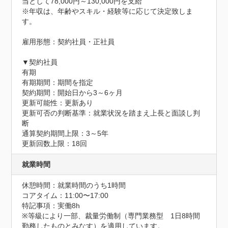
当として78,000円～130,000円を支給

※年収は、年齢やスキル・経験等に応じて決定致しま
す。

雇用形態：契約社員・正社員

▼契約社員

有期

有期期間：期間を指定

契約期間：開始日から3～6ヶ月

更新可能性：更新あり

更新可否の判断基準：就業状況を踏まえ上長と面談し判
断

通算契約期間上限：3～5年

更新回数上限：18回
就業時間
休憩時間：就業時間のうち1時間
コアタイム：11:00〜17:00
特記事項：実働8h

※等級により一部、裁量労働制（専門業務型　1日8時間
勤務したものとみなす）を適用しています。
