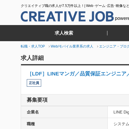
クリエイティブ職の求人が7.5万件以上！| Web･ゲーム･広告･映像な
power
求人検索
転職・求人TOP
Web/モバイル業界系の求人
エンジニア・プロ
求人詳細
［LDF］LINEマンガ／品質保証エンジニア
正社員
募集要項
企業名
LINE Di
職種
システム