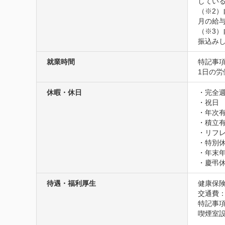
している
（※2
月の給与
（※3
振込み
就業時間
特記事項
1日の労
休暇・休日
・完全週
・祝日

・年次有
・積立有
・リフレ
・特別休
・年末年
・慶弔
待遇・福利厚生
健康保険
交通費
特記事項
喫煙室