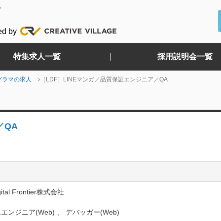
ど
ed by
特集求人一覧
採用説明会一覧
グラマの求人
［LDF］LINEマンガ／品質保証エンジニア／QA
／QA
gital Frontier株式会社
エンジニア(Web) 、 デバッガー(Web)