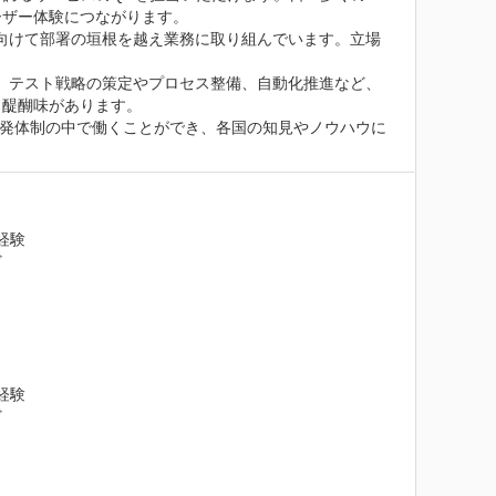
ザー体験につながります。

向けて部署の垣根を越え業務に取り組んでいます。立場


。テスト戦略の策定やプロセス整備、自動化推進など、
醍醐味があります。

バルな開発体制の中で働くことができ、各国の知見やノウハウに
験



験


