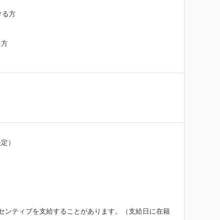
ける方

方

定）

センティブを支給することがあります。（支給日に在籍