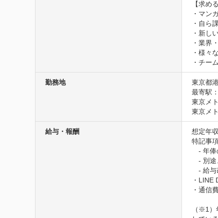
【求める
・マンガが
・自ら課
・新しい
・業界
・様々な
・チー
勤務地
東京都港
最寄駅：
東京メト
東京メト
給与・報酬
想定年収
特記事
　- 年
　- 別
　- 給与
・LINE D
・通信費
（※1