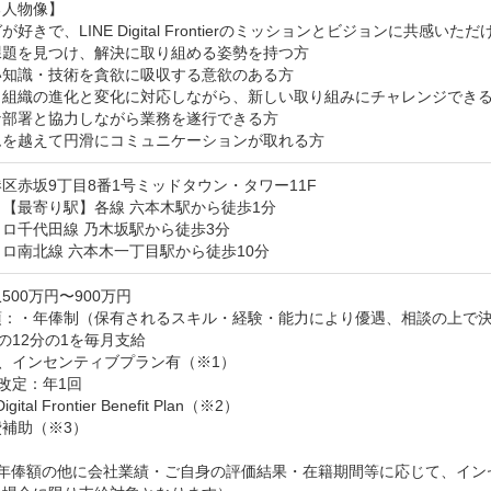
人物像】

好きで、LINE Digital Frontierのミッションとビジョンに共感いただ
題を見つけ、解決に取り組める姿勢を持つ方

知識・技術を貪欲に吸収する意欲のある方

・組織の進化と変化に対応しながら、新しい取り組みにチャレンジできる
部署と協力しながら業務を遂行できる方

ムを越えて円滑にコミュニケーションが取れる方
区赤坂9丁目8番1号ミッドタウン・タワー11F
【最寄り駅】各線 六本木駅から徒歩1分

ロ千代田線 乃木坂駅から徒歩3分

ロ南北線 六本木一丁目駅から徒歩10分
500万円〜900万円
項：・年俸制（保有されるスキル・経験・能力により優遇、相談の上で決
俸の12分の1を毎月支給

途、インセンティブプラン有（※1）

改定：年1回

igital Frontier Benefit Plan（※2）

補助（※3）

）年俸額の他に会社業績・ご自身の評価結果・在籍期間等に応じて、イン