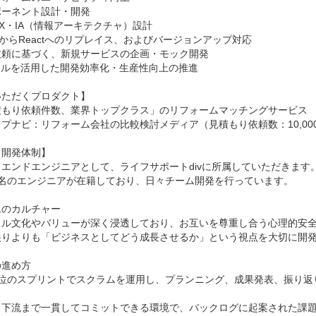
ーネント設計・開発

UX・IA（情報アーキテクチャ）設計

.jsからReactへのリプレイス、およびバージョンアップ対応

頼に基づく、新規サービスの企画・モック開発

ールを活用した開発効率化・生産性向上の推進

ただくプロダクト】

積もり依頼件数、業界トップクラス」のリフォームマッチングサービス

プナビ：リフォーム会社の比較検討メディア（見積もり依頼数：10,000件
開発体制】

エンドエンジニアとして、ライフサポートdivに所属していただきます。
名のエンジニアが在籍しており、日々チーム開発を行っています。

のカルチャー

イル文化やバリューが深く浸透しており、お互いを尊重し合う心理的安全
尖りよりも「ビジネスとしてどう成長させるか」という視点を大切に開発
進め方

単位のスプリントでスクラムを運用し、プランニング、成果発表、振り返
ら下流まで一貫してコミットできる環境で、バックログに起案された課