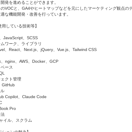
開発を進めることができます。

らのVOCと、GA4やヒートマップなどを元にしたマーケティング観点
適な機能開発・改善を行っています。

、JavaScript、SCSS

ムワーク、ライブラリ

vel、React、Next.js、jQuery、Vue.js、Tailwind CSS

ux、nginx、AWS、Docker、GCP

ベース

QL

ェクト管理

、GitHub

ル

ub Copilot、Claude Code



ook Pro

法

ジャイル、スクラム
