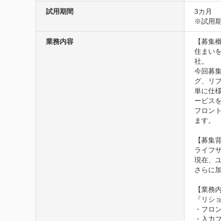
試用期間
3カ月
※試用
業務内容
【募集概
住まい
社。

今回募
グ、リプ
単に仕
ービスを
フロン
ます。 

【募集背
ライフ
現在、
さらに
【業務内
『リシ
・フロン
・入力フ