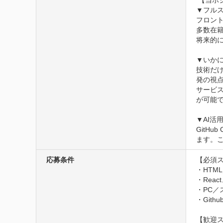
 【当ポジションの魅力】

▼フルス
フロン
多数在籍
将来的
▼いか
技術だけ
発の視点
サービ
が可能で
▼AI活
GitH
ます。
応募条件
【必須ス
・HTM
・Reac
・PC／
・Gith
【歓迎ス