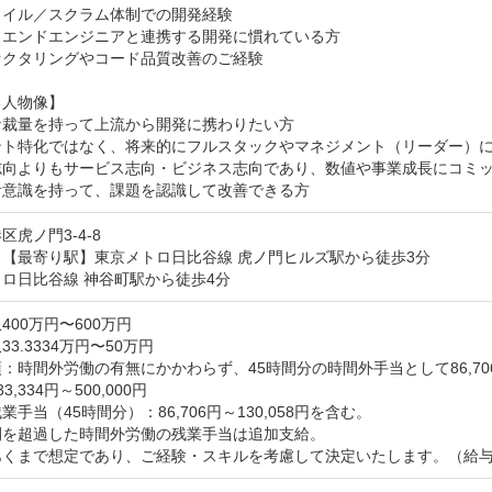
イル／スクラム体制での開発経験

エンドエンジニアと連携する開発に慣れている方

クタリングやコード品質改善のご経験

人物像】

裁量を持って上流から開発に携わりたい方

ント特化ではなく、将来的にフルスタックやマネジメント（リーダー）に
志向よりもサービス志向・ビジネス志向であり、数値や事業成長にコミッ
者意識を持って、課題を認識して改善できる方
区虎ノ門3-4-8
【最寄り駅】東京メトロ日比谷線 虎ノ門ヒルズ駅から徒歩3分

ロ日比谷線 神谷町駅から徒歩4分
400万円〜600万円
3.3334万円〜50万円
：時間外労働の有無にかかわらず、45時間分の時間外手当として86,706円～
,334円～500,000円

業手当（45時間分）：86,706円～130,058円を含む。

間を超過した時間外労働の残業手当は追加支給。

あくまで想定であり、ご経験・スキルを考慮して決定いたします。（給与