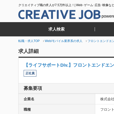
クリエイティブ職の求人が7.5万件以上！| Web･ゲーム･広告･映像な
power
求人検索
転職・求人TOP
Web/モバイル業界系の求人
フロントエンドエ
求人詳細
【ライフサポートDiv.】フロントエンドエ
正社員
募集要項
企業名
株式会
職種
フロント