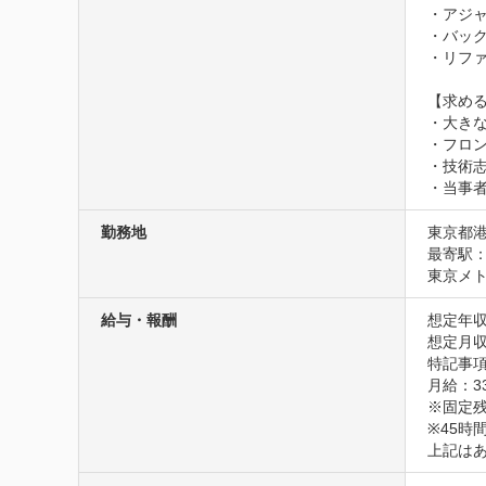
・アジャ
・バック
・リファ
【求める
・大きな
・フロ
・技術
・当事
勤務地
東京都港
最寄駅：
東京メト
給与・報酬
想定年収
想定月収3
特記事項
月給：333
※固定残
※45時
上記は