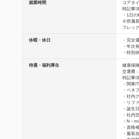
就業時間
コアタイム
特記事項
・1日の
※所属長
フレッ
休暇・休日
・完全週
・年次有
・特別休
待遇・福利厚生
健康保険
交通費
特記事項
・関東I
・ベネフ
・社内ク
・リファ
・誕生日
・社内交
・N－mi
・資格補
・服装自