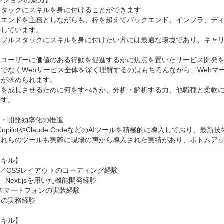
タックにスキルを身に付けることができます

トエンドを主務としながらも、枠を超えてバックエンド、インフラ、デ
しています。

にフルスタックにスキルを身に付けたい方には最適な環境であり、キャリ
にユーザーに価値のある行動を促進するかに焦点を置いたサービス開発を
でなくWebサービス全体を深く理解するのはもちろんながら、Webマー
が求められます。

スを成長させるために何をすべきか、分析・解析する力、他職種と柔軟
す。

用・開発効率化の推進

ub CopilotやClaude CodeなどのAIツールを積極的に導入して
これらのツールも実際に現場の声から導入された実績があり、ボトムア
キル】

L／CSSレイアウトのコーディング経験

t、Next.jsを用いた機能開発経験

スマートフォンの実装経験

ubの実務経験

キル】
