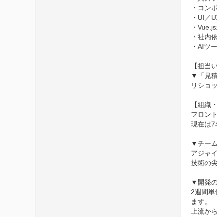
・コンポ
・UI／
・Vue
・社内依
・AIツ
【担当い
▼「見
リショッ
【組織・
フロント
現在は7
▼チーム
アジャ
技術の
▼開発の
2週間
ます。

上流か