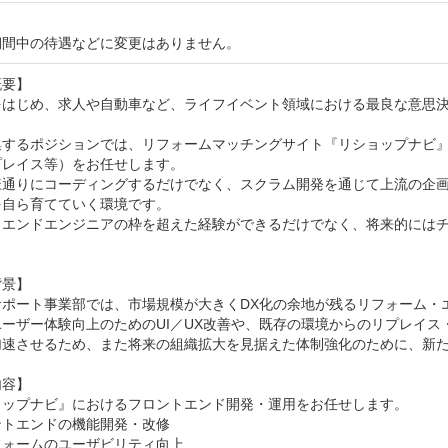
期間中の待遇などに変更はありません。
要】

をはじめ、求人や自動車など、ライフイベント領域における最良な意思
集するポジションでは、リフォームマッチングサイト『リショップナビ』
レイス等）をお任せします。

様通りにコーディングするだけでなく、スクラム開発を通じて上流の企
自ら育てていく環境です。

トエンドエンジニアの枠を超えた経験ができるだけでなく、将来的には
景】

サポート事業部では、市場規模が大きくDX化の余地が残るリフォーム・
ユーザー体験向上のためのUI／UX改善や、既存の環境からのリプレイ
加速させるため、また将来の組織拡大を見据えた体制強化のために、新た
容】

ョップナビ』におけるフロントエンド開発・運用をお任せします。

トエンドの機能開発・改修

ォームのユーザビリティ向上 
