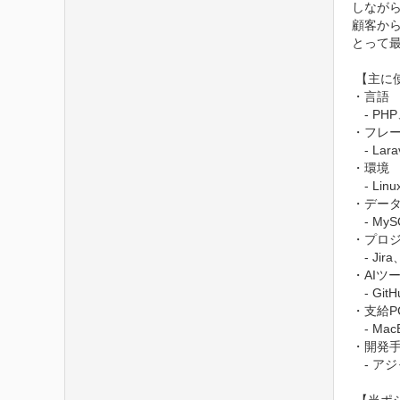
しながら
顧客か
とって最
 【主に使用している技術等】

・言語

　- PHP
・フレー
　- Lara
・環境

　- Lin
・データ
　- MyS
・プロジ
　- Jira
・AIツー
　- GitH
・支給PC
　- MacB
・開発手
　- ア