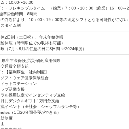
：10:00〜16:00
：・フレキシブルタイム：（始業）7：00～10：00（終業）16：00～22
標準労働時間：8時間

の判断により、10：00～19：00等の固定シフトとなる可能性がござい
クスタイム制
休2日制（土日祝）、年末年始休暇

給休暇（時間単位での取得も可能）

暇（7月～9月の任意の日に3日間 ※2024年度）
,厚生年金保険,労災保険,雇用保険
：交通費全額支給
：【福利厚生・社内制度】

Tソフトウェア健康保険組合

ィットステーション

ラブ活動支援

ラル採用決定でインセンティブ支給

月にデジタルギフト1万円分支給

流イベント（全社会、シャッフルランチ等）

nutes（1日20分間昼寝ができる）

助制度

由
