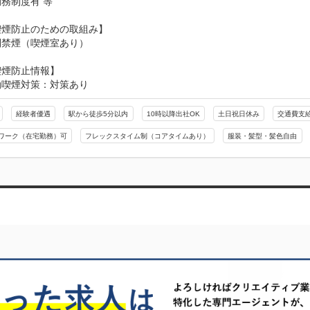
務制度有 等

煙防止のための取組み】

則禁煙（喫煙室あり）
喫煙防止情報】
動喫煙対策：対策あり
経験者優遇
駅から徒歩5分以内
10時以降出社OK
土日祝日休み
交通費支
ワーク（在宅勤務）可
フレックスタイム制（コアタイムあり）
服装・髪型・髪色自由