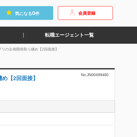
0
会員登録
気になる
件
転職エージェント一覧
プリの企画開発取り纏め【2回面接】
No.JN00499480
纏め【2回面接】