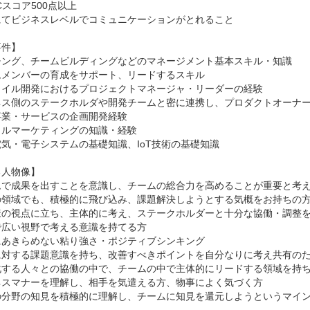
Cスコア500点以上

にてビジネスレベルでコミュニケーションがとれること

件】

チング、チームビルディングなどのマネージメント基本スキル・知識

メンバーの育成をサポート、リードするスキル

ャイル開発におけるプロジェクトマネージャ・リーダーの経験

ネス側のステークホルダや開発チームと密に連携し、プロダクトオーナー
業・サービスの企画開発経験

ルマーケティングの知識・経験

気・電子システムの基礎知識、IoT技術の基礎知識

人物像】

ムで成果を出すことを意識し、チームの総合力を高めることが重要と考え
の領域でも、積極的に飛び込み、課題解決しようとする気概をお持ちの方
様の視点に立ち、主体的に考え、ステークホルダーと十分な協働・調整を
広い視野で考える意識を持てる方

あきらめない粘り強さ・ポジティブシンキング

に対する課題意識を持ち、改善すべきポイントを自分なりに考え共有のた
化する人々との協働の中で、チームの中で主体的にリードする領域を持ち
ネスマナーを理解し、相手を気遣える方、物事によく気づく方

の分野の知見を積極的に理解し、チームに知見を還元しようというマイ