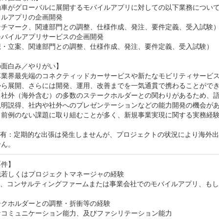
動車がグローバルに展開するモバイルアプリに対しての以下業務について
ルアプリの企画開発

ンチマーク、関連部門との調整、仕様作成、発注、要件定義、受入試験）
バイルアプリサービスの企画開発

想・立案、関連部門との調整、仕様作成、発注、要件定義、受入試験）

面白み／やりがい】

車業界最先端のコネクティッドカーサービスや新たなモビリティサービス
から展開、さらには開発、運用、改善までを一気通貫で携わることができ
／社外（海外含む）の多数のステークホルダーとの関わりがあるため、
説明説得、社内や社外へのプレゼンテーションなどの能力開発の機会があ
、前例のない課題に取り組むことが多く、新規事業実現に関する実務経験
　有：定期的な出張は発生しませんが、プロジェクトの状況により海外
せん。
件】

若しくはプロジェクトマネージャの経験

Ier、コンサルティングファームまたは事業会社でのモバイルアプリ、も
クホルダーとの調整・折衝等の経験

なコミュニケーション能力、及びファシリテーション能力
