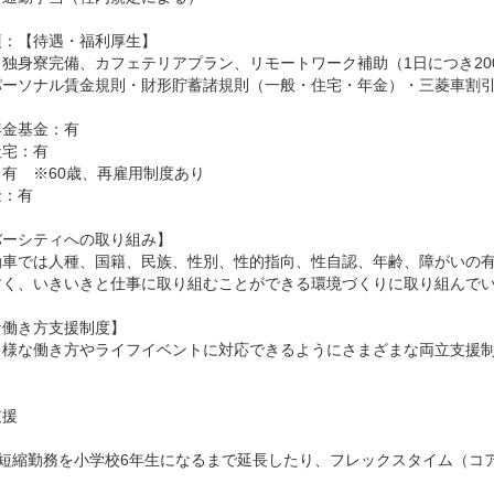
当
：【待遇・福利厚生】

独身寮完備、カフェテリアプラン、リモートワーク補助（1日につき200
パーソナル賃金規則・財形貯蓄諸規則（一般・住宅・年金）・三菱車割引
金基金：有

宅：有

有　※60歳、再雇用制度あり

：有

ーシティへの取り組み】

動車では人種、国籍、民族、性別、性的指向、性自認、年齢、障がいの
すく、いきいきと仕事に取り組むことができる環境づくりに取り組んでい
働き方支援制度】

多様な働き方やライフイベントに対応できるようにさまざまな両立支援


援

間短縮勤務を小学校6年生になるまで延長したり、フレックスタイム（コ