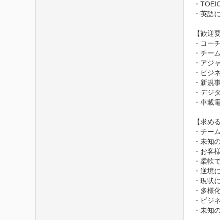
・TOEI
・英語
【歓迎要
・コー
・チーム
・アジ
・ビジ
・新規事
・デジタ
・車載電
【求める
・チー
・未知
・お客
・柔軟で
・逆境に
・現状
・多様
・ビジ
・未知