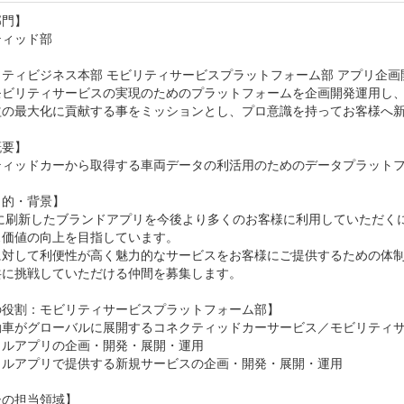
門】

ィッド部

ティビジネス本部 モビリティサービスプラットフォーム部 アプリ企画開発Visi
モビリティサービスの実現のためのプラットフォームを企画開発運用し
益の最大化に貢献する事をミッションとし、プロ意識を持ってお客様へ新
要】

ティッドカーから取得する車両データの利活用のためのデータプラットフ
的・背景】

5年に刷新したブランドアプリを今後より多くのお客様に利用していただ
価値の向上を目指しています。

に対して利便性が高く魅力的なサービスをお客様にご提供するための体
に挑戦していただける仲間を募集します。

役割：モビリティサービスプラットフォーム部】

動車がグローバルに展開するコネクティッドカーサービス／モビリティサ
ルアプリの企画・開発・展開・運用

イルアプリで提供する新規サービスの企画・開発・展開・運用

の担当領域】
