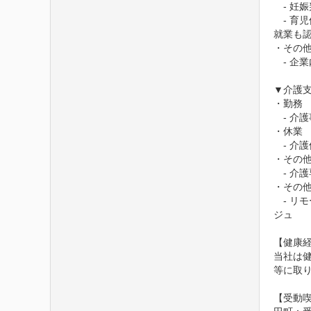
　- 妊
　- 
就業も認
・その他
　- 企
▼介護支
・勤務

　- 介
・休業

　- 介
・その他
　- 介
・その他
　- 
ジュ

【健康経
当社は
等に取り
【受動喫