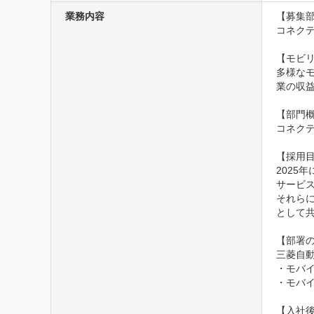
業務内容
【募集部
コネクテ
【モビリ
多様な
業の収
【部門概
コネク
【採用目
202
サービス
それら
として共
【部署の
三菱自
・モバイ
・モバ
【入社後