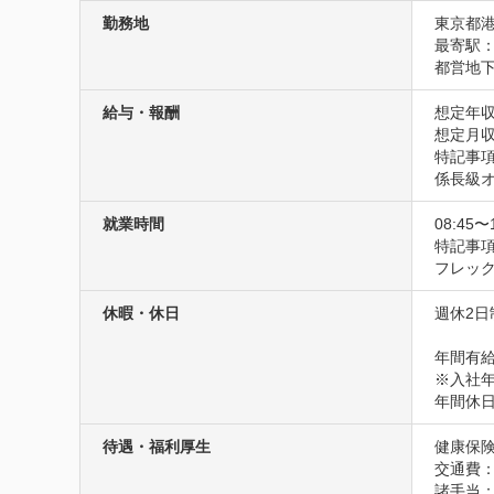
勤務地
東京都港
最寄駅：
都営地下
給与・報酬
想定年収
想定月収
特記事項
係長級オ
就業時間
08:45〜
特記事項：
フレッ
休暇・休日
週休2日
年間有給
※入社年
年間休日
待遇・福利厚生
健康保険
交通費
諸手当：