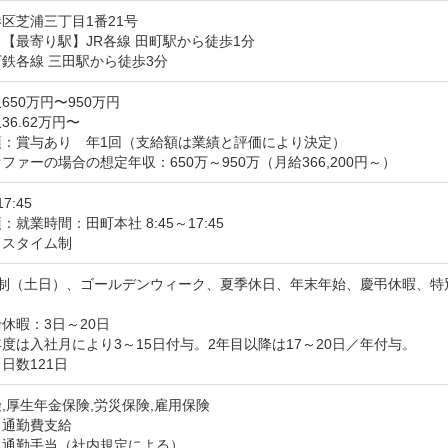
区芝浦三丁目1番21号
【最寄り駅】JR各線 田町駅から徒歩1分

鉄各線 三田駅から徒歩3分
650万円〜950万円
36.62万円〜
：賞与あり　年1回（支給額は業績と評価により決定）

ファーの場合の想定年収：650万～950万（月給366,200円～）
17:45
就業時間：田町本社 8:45～17:45

クスタイム制
制（土日）、ゴールデンウィーク、夏季休日、年末年始、慶弔休暇、特別
休暇：3日～20日

度は入社月により3～15日付与。2年目以降は17～20日／年付与。
日数121日
,厚生年金保険,労災保険,雇用保険
：通勤費支給
通勤手当（社内規定による）
