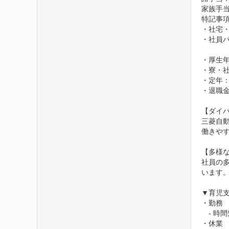
家族手
特記事項
・社宅・
・社員
・厚生年
・寮・社
・定年：
・退職金
【ダイバ
三菱自
働きや
【多様な
社員の
います。
▼育児支
・勤務

　- 時
・休業
