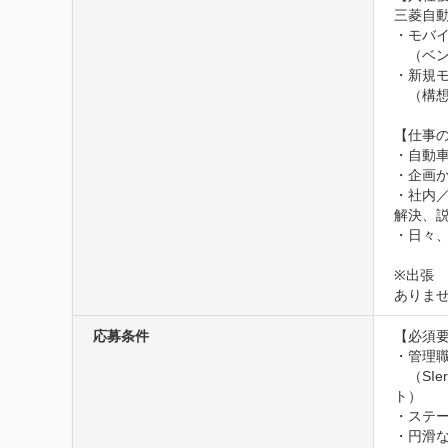
三菱自
・モバイ
　（ベ
・新規モ
　（構
【仕事の
・自動
・企画
・社内
解決、
・日々
※出張
ありま
応募条件
【必須要
・管理職
　（S
ト）

・ステー
・円滑