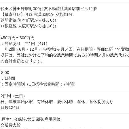
代田区神田練塀町300住友不動産秋葉原駅前ビル12階
【最寄り駅】各線 秋葉原駅から徒歩1分

鉄新宿線 岩本町駅から徒歩6分

ロ銀座線 末広町駅から徒歩6分
450万円〜600万円
：昇給あり　年1回（4月）

　年2回（6月・12月）※標準1ヶ月／回、在籍期間・評価に応じて変動
収額は、弊社における平均的な残業時間である20時間／月の残業代12
合の合計金額となります。
18:00
：1時間
：固定時間制（1日標準労働時間：7時間）
2日制（土日）

祝日、年末年始休暇、有給休暇、慶弔休暇、産休、育休制度あり
日数124日
,厚生年金保険,労災保険,雇用保険
：交通費支給