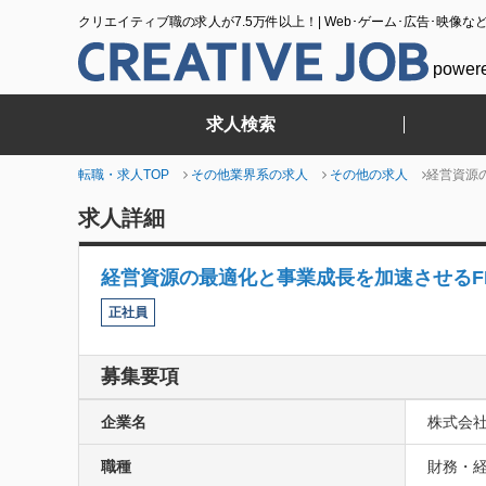
クリエイティブ職の求人が7.5万件以上！| Web･ゲーム･広告･映像な
power
求人検索
転職・求人TOP
その他業界系の求人
その他の求人
経営資源
求人詳細
経営資源の最適化と事業成長を加速させるF
正社員
募集要項
企業名
株式会社v
職種
財務・経