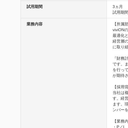
試用期間
3ヵ月
試用期
業務内容
【所属部
vivi
最適化
経営層
に取り組
『財務
です。
を行っ
が期待さ
【採用背
当社は
す。経
ます。
ンバーを
【業務内
・P／L