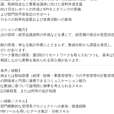
議、取締役会など重要会議体に向けた資料作成支援

向け月次レポートの作成とKPIモニタリングの実施

よび部門別予算策定のサポート

ロセスの効率化提案および改善活動への参加

ジションの魅力】

視点の習得：経営会議資料の作成などを通じて、経営層の視点や意思決
貢献の実感：単なる集計作業にとどまらず、数値分析から課題を発見し
がいがあります。

ムワーク重視の環境：週2回のリモートワークを取り入れつつも、基本は
で相談しながら業務を進められる安心感があります。
条件／経験】

企画または類似部署（経理・財務・事業管理等）での予実管理や計数管理
外の関係者と円滑に連携できるコミュニケーション能力

な数値に基づいて論理的に物事を考えられるスキル

記2級程度、または同等の会計知識

い経験／スキル】

・部門横断的な管理系プロジェクトへの参加・推進経験

elやBIツールを用いたデータ集計・分析スキル