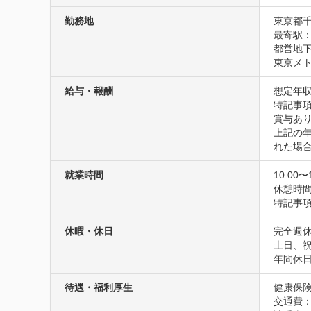
勤務地
東京都千
最寄駅：
都営地下
東京メト
給与・報酬
想定年収
特記事項
賞与あり
上記の年
れた場
就業時間
10:00〜
休憩時間
特記事項
休暇・休日
完全週休
土日、
年間休日
待遇・福利厚生
健康保険
交通費