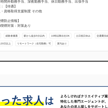
：時間外勤務手当、深夜勤務手当、休日勤務手当、出張手当
：【待遇】

・資格取得支援制度 その他
喫煙防止情報】
動喫煙対策：対策あり
経験者優遇
駅から徒歩5分以内
10時以降出社OK
土日祝日休み
交通費支
120日以上
リモートワーク（在宅勤務）可
賞与あり