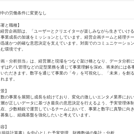
間中の労働条件に変更なし
署と職種】

ONの経営企画部は、「ユーザーとクリエイターが楽しみながら生きてい
と事業成長の加速をミッションとしています。経営企画チームと経理チ
の迅速かつ的確な意思決定を支えています。対面でのコミュニケーショ
む環境です。

計画・分析担当』は、経営層と現場をつなぐ架け橋となり、データ分析
まずはP／L管理などの定型業務を通じて事業理解を深め、将来的には各
ていただきます。数字を通じて事業の「今」を可視化し、「未来」を創
れます。

景】

複数の事業を展開し成長を続けており、変化の激しいエンタメ業界にお
営層が正しいデータに基づき最良の意思決定を行えるよう、予実管理体制
現在、少数精鋭で運営しているチームにおいて、事業と数字に真摯に向
募集し、組織基盤を強化したいと考えています。

容】

（損益計算書）を中心とした予実管理、財務数値の集計・分析
