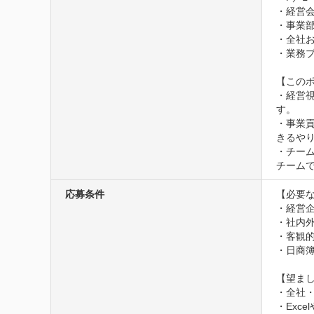
・経営会
・事業部
・全社お
・業務プ
【このポ
・経営
す。

・事業
きるやり
・チー
チーム
応募条件
【必要な
・経営
・社内
・客観的
・日商簿
【望まし
・全社
・Exc