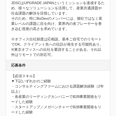
JDSCはUPGRADE JAPANというミッションを達成するた
め、様々なソリューションを活用して、産業共通課題や
社会課題の解決を目指しています。

そのため、特にBizDevのメンバーには、個社ではなく産
業レベルの課題に目を向け、業界内の各プレーヤーを巻
き込む視座の高さを求めています。

※オフィス出社頻度は応相談。基本ご自宅でのリモート
でOK。クライアント先への往訪が発生する可能性あり。

※東京オフィスへの出社を要請することがある。それ以
外はリモートでの対応可。
応募条件
【必須スキル】

▼下記いずれかのご経験

・コンサルティングファームにおける課題解決経験（2年
以上）

・各産業のリーディングカンパニーでB2B事業開発をリ
ードした経験

・スタートアップ／メガベンチャーでB2B事業開発をリ
ードした経験
