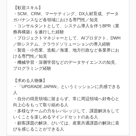
【歓迎スキル】

・SCM、CRM、マーケティング、DX人材育成、データ
ガバナンスなど各領域における専門性／知見

・コンサルタントとして、システム導入を伴うBPR（業
務再構築）を遂行した経験

・プロジェクトマネジャーとして、AIプロダクト、DWH
／BIシステム、クラウドソリューションの導入経験

・製造・小売業、造船／海運、地方行政など各業界にお
ける専門性／知見

・機械学習・深層学習などのデータサイエンスの知見、
プログラミング経験

【求める人物像】

・「UPGRADE JAPAN」というミッションに共感できる
人

・自分の得意領域に留まらず、常に周辺領域へ好奇心と
向上心をもって取り組める人

・多様なチームの力をレバレッジして、課題解決をして
いくことを楽しめるマインドセットのある人

・顧客課題の解決、ひいては、産業共通課題の解決に喜
びを感じることができる人