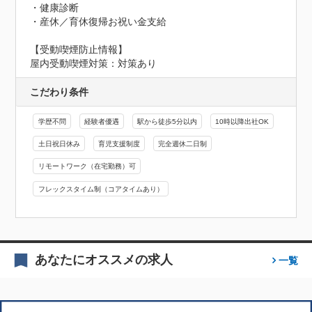
・健康診断

・産休／育休復帰お祝い金支給
【受動喫煙防止情報】
屋内受動喫煙対策：対策あり
こだわり条件
学歴不問
経験者優遇
駅から徒歩5分以内
10時以降出社OK
土日祝日休み
育児支援制度
完全週休二日制
リモートワーク（在宅勤務）可
フレックスタイム制（コアタイムあり）
あなたにオススメの求人
一覧