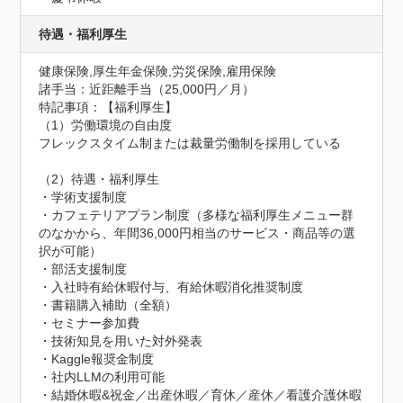
待遇・福利厚生
健康保険,厚生年金保険,労災保険,雇用保険
諸手当：近距離手当（25,000円／月）
特記事項：【福利厚生】

（1）労働環境の自由度

フレックスタイム制または裁量労働制を採用している

（2）待遇・福利厚生

・学術支援制度

・カフェテリアプラン制度（多様な福利厚生メニュー群
のなかから、年間36,000円相当のサービス・商品等の選
択が可能）

・部活支援制度

・入社時有給休暇付与、有給休暇消化推奨制度

・書籍購入補助（全額）

・セミナー参加費

・技術知見を用いた対外発表

・Kaggle報奨金制度

・社内LLMの利用可能

・結婚休暇&祝金／出産休暇／育休／産休／看護介護休暇
