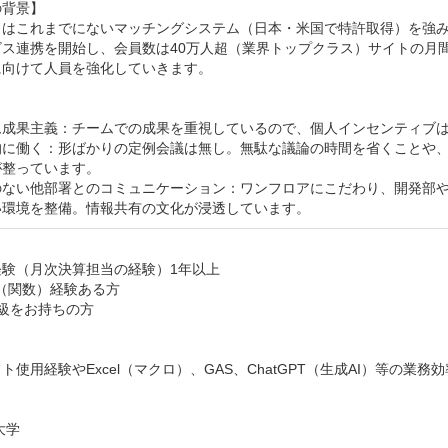
背景】

はこれまでにないマッチングシステム（日本・米国で特許取得）を強みに事業
ス連携を開始し、会員数は40万人超（業界トップクラス）サイトの月間
向けて人員を強化していきます。



ム成果主義：チームでの成果を重視しているので、個人インセンティブは
的に働く：形ばかりの定例会議は無し。無駄な議論の時間を省くことや
整っています。

のない他部署とのコミュニケーション：ワンフロアにこだわり、開発部
い環境を整備。情報共有の文化が浸透しています。


験（月次決算担当の経験）1年以上

el（関数）経験ある方

級をお持ちの方



ト使用経験やExcel（マクロ）、GAS、ChatGPT（生成AI）等の業務


学
