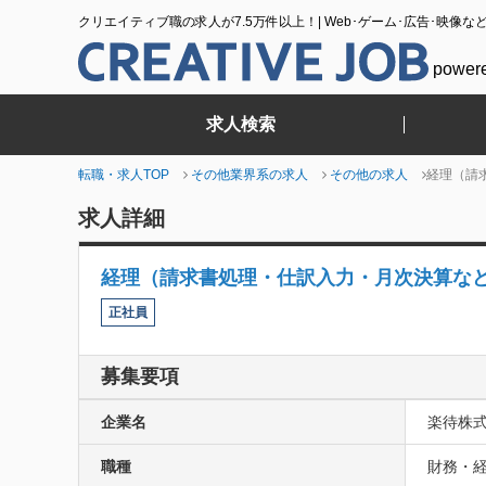
クリエイティブ職の求人が7.5万件以上！| Web･ゲーム･広告･映像な
power
求人検索
転職・求人TOP
その他業界系の求人
その他の求人
経理（請求
求人詳細
経理（請求書処理・仕訳入力・月次決算など）
正社員
募集要項
企業名
楽待株
職種
財務・経