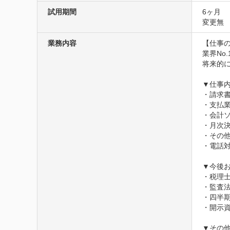
試用期間
6ヶ月
変更無
業務内容
【仕事の
業界No
将来的
▼仕事内
・請求書
・支払業
・会計ソ
・月次決
・その他
・電話対
▼今後お
・税理士
・監査法
・四半期
・開示資
▼その他