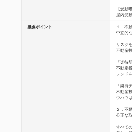
【受動
屋内受
推薦ポイント
１．不動
中立的な
リスク
不動産
「楽待新
不動産
レンド
「楽待チ
不動産投
ウハウ
２．不動
公正な取
すべて