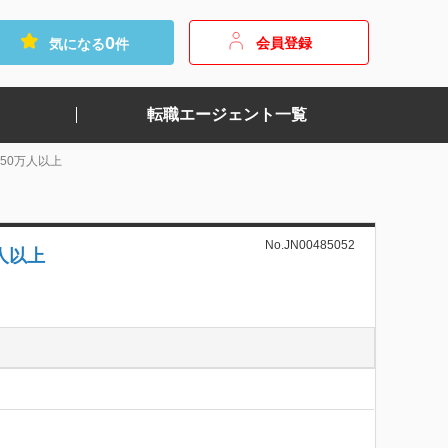
0
会員登録
気になる
件
転職エージェント一覧
50万人以上
No.JN00485052
人以上