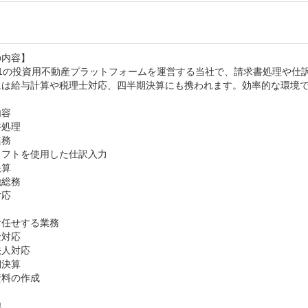
内容】

.1の投資用不動産プラットフォームを運営する当社で、請求書処理や仕
には給与計算や税理士対応、四半期決算にも携われます。効率的な環境で
容

処理

務

フトを使用した仕訳入力

算

総務

応

任せする業務

対応

人対応

決算

料の作成


