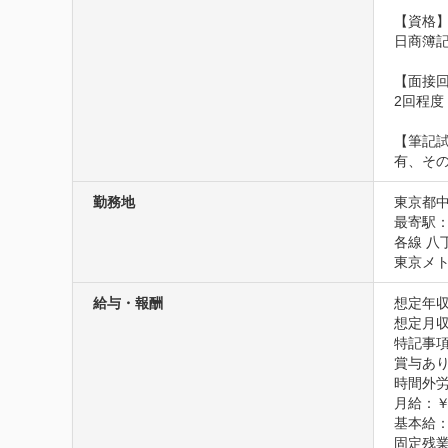
【資格】
日商簿記
【面接回
2回程度
【筆記試
有、そ
勤務地
東京都中
最寄駅：
各線 八
東京メト
給与・報酬
想定年収
想定月収
特記事項
賞与あり
時間外労
月給：￥25
基本給：￥
固定残業