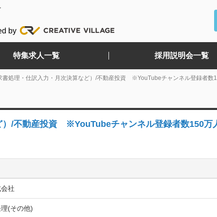
ど
ed by
特集求人一覧
採用説明会一覧
書処理・仕訳入力・月次決算など）/不動産投資 ※YouTubeチャンネル登録者数1
/不動産投資 ※YouTubeチャンネル登録者数150万
式会社
理(その他)