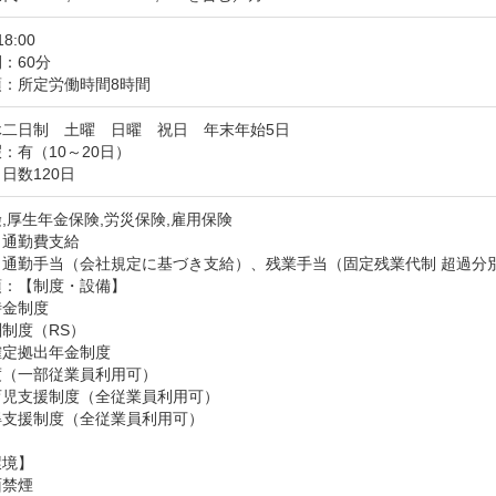
18:00
：60分
項：所定労働時間8時間
二日制　土曜　日曜　祝日　年末年始5日

：有（10～20日）
日数120日
,厚生年金保険,労災保険,雇用保険
：通勤費支給
：通勤手当（会社規定に基づき支給）、残業手当（固定残業代制 超過分
：【制度・設備】

金制度

制度（RS）

定拠出年金制度

（一部従業員利用可）

児支援制度（全従業員利用可）

支援制度（全従業員利用可）

境】

面禁煙