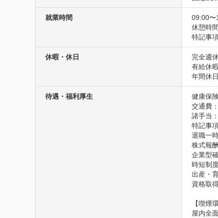
就業時間
09:00〜
休憩時間
特記事
休暇・休日
完全週休
有給休暇
年間休日
待遇・福利厚生
健康保険
交通費
諸手当
特記事項
退職一時
株式報酬
企業型確
時短制度
出産・育
資格取得
【喫煙環
屋内全