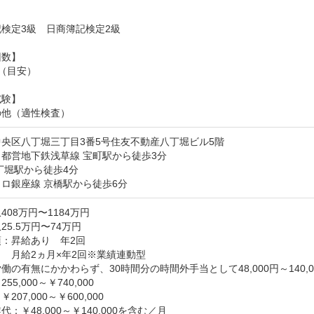


検定3級　日商簿記検定2級

数】

（目安）

験】

の他（適性検査）
央区八丁堀三丁目3番5号住友不動産八丁堀ビル5階
都営地下鉄浅草線 宝町駅から徒歩3分

丁堀駅から徒歩4分

ロ銀座線 京橋駅から徒歩6分
408万円〜1184万円
25.5万円〜74万円
：昇給あり　年2回

　月給2ヵ月×年2回※業績連動型

働の有無にかかわらず、30時間分の時間外手当として48,000円～140,0
5,000～￥740,000

207,000～￥600,000

代：￥48,000～￥140,000を含む／月