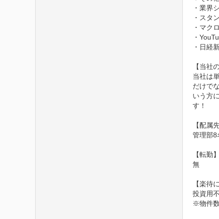
・業界
・スタン
・マクロ
・You
・日経
【当社の
当社は
だけで
いう方
す！

【配属先
管理部8
【転勤】
無

【楽待に
投資用不
※物件数