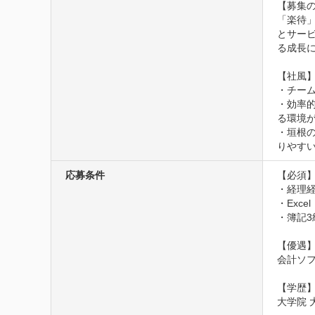
【募集の
「楽待」
とサービ
る成長に
【社風】
・チー
・効率
る環境が
・垣根
りやす
応募条件
【必須】
・経理経
・Exc
・簿記3
【優遇】
会計ソフ
【学歴】
大学院 大