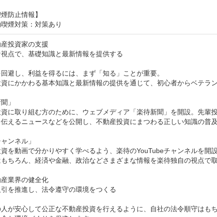
喫煙防止情報】
動喫煙対策：対策あり
産投資家の支援

視点で、基礎知識と最新情報を提供する

を回避し、利益を得るには、まず「知る」ことが重要。

投資にかかわる基本知識と最新情報の提供を通じて、初心者からベテラン
聞」

投資に取り組む方のために、ウェブメディア「楽待新聞」を開設。先輩
を伝えるニュースなどを公開し、不動産投資にまつわる正しい知識の普及
ャンネル」

資を動画で分かりやすく学べるよう、楽待のYouTubeチャンネルを開
はもちろん、経済や金融、政治などさまざまな情報を楽待独自の視点で取
産業界の健全化

引を推進し、法令遵守の環境をつくる

の人が安心して公正な不動産投資を行えるように、自社の法令順守はも