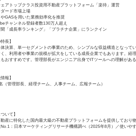
シェアトップクラス投資用不動産プラットフォーム「楽待」運営

ダード市場上場

やGASを用いた業務効率化を推奨

Tubeチャンネル登録者数130万人超え

新聞「成長率ランキング」「プラチナ企業」にランクイン

特長】

単体決算、単一セグメントの事業のため、シンプルな収益構造となって
なく、利用者や事業の規模が拡大をしている成長企業でもあります。経
にもおすすめです。管理部長がエンジニア出身でITツールへの理解がある
情報】

名（管理部長、経理チーム、人事チーム、広報チーム）



ついて】

動産に特化した国内最大級の不動産プラットフォームを提供しており物件
No.1：日本マーケティングリサーチ機構調べ（2025年8月）／使いやすさ