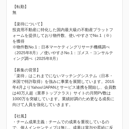
【転勤】

無

【楽待について】

投資用不動産に特化した国内最大級の不動産プラットフ
ォームを提供しており物件数、使いやすさでNo.1（※）
を獲得

※物件数No.1：日本マーケティングリサーチ機構調べ
（2025年8月）／使いやすさNo.1：ゴメス・コンサルテ
ィング調べ（2025年8月）

【募集の背景】

「楽待」はこれまでにないマッチングシステム（日本・
米国で特許取得）を強みに事業を展開しています。2015
年4月よりYahoo!JAPANとサービス連携を開始し、会員数
は40万人超（業界トップクラス）サイトの月間PV数は
1000万を突破しています。業績好調のため更なる成長に
向けて人員を強化していきます。

【社風】

・チーム成果主義：チームでの成果を重視しているの
で、個人インセンティブは無し。成果は賞与や昇給に反