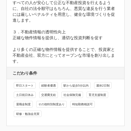
すべての人が安心して公正な不動産投資を行えるよう
に、自社の法令順守はもちろん、悪質な違反を行う業者
には厳しいペナルティを用意し、健全な環境づくりを促
進します。

３．不動産情報の透明性向上

正確な物件情報を提供し、適切な投資判断を促す

より多くの正確な物件情報を提供することで、投資家と
不動産会社、双方にとってオープンな市場を創り出しま
す。
こだわり条件
即日スタート
経験者優遇
駅から徒歩5分以内
週休2日制
土日祝日休み
交通費支給
社会保険完備
育児支援制度
退職金制度
その他特別制度あり
時短勤務相談可
研修・勉強会充実