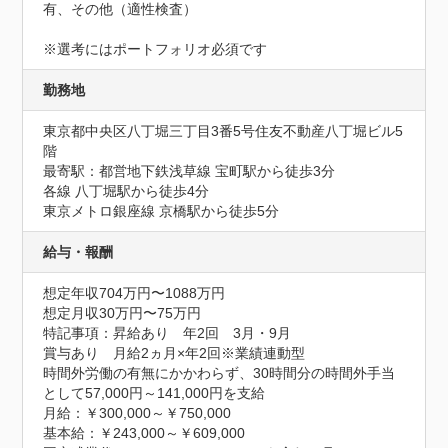
有、その他（適性検査）

※選考にはポートフォリオ必須です
勤務地
東京都中央区八丁堀三丁目3番5号住友不動産八丁堀ビル5
階
最寄駅：都営地下鉄浅草線 宝町駅から徒歩3分

各線 八丁堀駅から徒歩4分

東京メトロ銀座線 京橋駅から徒歩5分
給与・報酬
想定年収704万円〜1088万円
想定月収30万円〜75万円
特記事項：昇給あり　年2回　3月・9月

賞与あり　月給2ヵ月×年2回※業績連動型

時間外労働の有無にかかわらず、30時間分の時間外手当
として57,000円～141,000円を支給

月給：￥300,000～￥750,000

基本給：￥243,000～￥609,000
