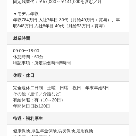
固定残業代：￥57,000～￥141,000を含む／月

▼モデル年収

年収784万円 入社7年目 30代（月給49万円＋賞与）、年
収848万円 入社8年目 40代（月給53万円＋賞与）
就業時間
09:00〜18:00
休憩時間：60分
特記事項：所定労働時間8時間
休暇・休日
完全週休二日制　土曜　日曜　祝日　年末年始5日

その他（慶弔／介護など）

有給休暇：有（10～20日）
年間休日日数120日
待遇・福利厚生
健康保険,厚生年金保険,労災保険,雇用保険