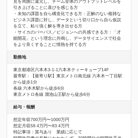
見を周囲に還元し、チーム全体のアウトプットレベルを
引き上げることに喜びを感じる方

・未知の課題を自ら構造化できる方：正解のない複雑な
ビジネス課題に対し、データという切り口から自ら仮説
を立て、粘り強く解を導き出せる方

・サイカのパーパス／ビジョンへの共感できる方：「才
能開花」という理念に共鳴し、データサイエンスで社会
をより良くすることに情熱を持てる方
勤務地
東京都港区六本木3-1-1六本木ティーキューブ14F
最寄駅：【最寄り駅】東京メトロ南北線 六本木一丁目駅
から徒歩1分

各線 六本木駅から徒歩6分

東京メトロ各線 溜池山王駅から徒歩6分
給与・報酬
想定年収700万円〜1000万円
想定月収58.4万円〜83.4万円
特記事項：賞与あり　業績に応じて
