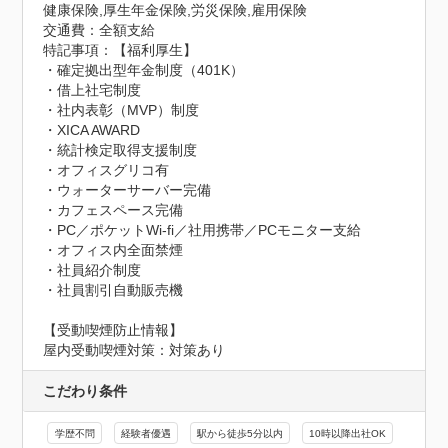
健康保険,厚生年金保険,労災保険,雇用保険
交通費：全額支給
特記事項：【福利厚生】

・確定拠出型年金制度（401K）

・借上社宅制度

・社内表彰（MVP）制度

・XICA AWARD

・統計検定取得支援制度

・オフィスグリコ有

・ウォーターサーバー完備

・カフェスペース完備

・PC／ポケットWi-fi／社用携帯／PCモニター支給

・オフィス内全面禁煙

・社員紹介制度

・社員割引自動販売機
【受動喫煙防止情報】
屋内受動喫煙対策：対策あり
こだわり条件
学歴不問
経験者優遇
駅から徒歩5分以内
10時以降出社OK