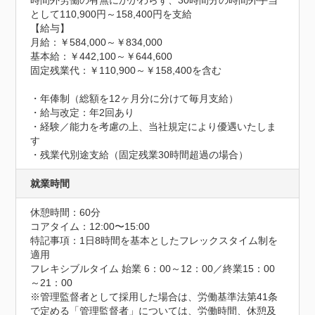
時間外労働の有無にかかわらず、30時間分の時間外手当
として110,900円～158,400円を支給

【給与】

月給：￥584,000～￥834,000

基本給：￥442,100～￥644,600

固定残業代：￥110,900～￥158,400を含む

・年俸制（総額を12ヶ月分に分けて毎月支給）

・給与改定：年2回あり

・経験／能力を考慮の上、当社規定により優遇いたしま
す

・残業代別途支給（固定残業30時間超過の場合）
就業時間
休憩時間：60分
コアタイム：12:00〜15:00
特記事項：1日8時間を基本としたフレックスタイム制を
適用

フレキシブルタイム 始業 6：00～12：00／終業15：00
～21：00

※管理監督者として採用した場合は、労働基準法第41条
で定める「管理監督者」については、労働時間、休憩及