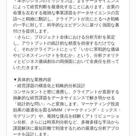
・本ポジションのミッションは、まずデータサイエンス
によって経営判断を最適化することにあります。企業の
命運を左右する複雑な事業課題をデータサイエンスの言
語へと精緻に翻訳し、クライアントが次にとるべき戦略
の一手に対して、科学的なエビデンスに基づく強固な裏
付けを提供します。

・さらに、プロジェクト全体における分析方針を策定
し、アウトプットの統計的な精度を担保するだけでな
く、それがクライアントにとって「いかに実戦的な価値
やビジネスインパクトを生むか」という、分析クオリテ
ィとビジネス価値創出の両側面において全責任を担って
いただきます。

▼具体的な業務内容

・経営課題の構造化と戦略的分析設計

コンサルタントと密に連携し、クライアントが直面する
抽象的な経営課題をデータサイエンスで解き明かせる
「統計的な問い」へと変換します。マーケティング投資
効果の最適化を図るMMM（マーケティング・ミックス・
モデリング）や、複雑な接点を紐解くアトリビューショ
ン分析、さらには時系列分析など、多種多様な手法から
課題解決に最短距離で到達するための最適な分析アプロ
ーチを設計します。
