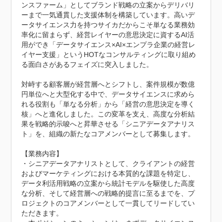
ンスファーム」としてブランド戦略の立案からデリバリ
ーまで一気通貫した支援体制を構築しています。高いデ
ータサイエンス力を持つサイカだからこそ単なる業務効
率化に留まらず、経営レイヤーの意思決定に資するAI活
用ができ「データサイエンス×AI×エンプラ企業の経営レ
イヤー支援」というHOTなコンサルティングに取り組め
る面白さがあるフェイズに突入しました。

対峙する顧客層が経営層へとシフトし、案件規模が数億
円単位へと大型化する中で、データサイエンスに求めら
れる役割も「単なる分析」から「経営の意思決定を導く
核」へと進化しました。この変革を支え、高度な分析結
果を戦略的示唆へと昇華させる「シニアデータアナリス
ト」を、組織の新たなコアメンバーとして募集します。

【業務内容】

・シニアデータアナリストとして、クライアントの経営
およびマーケティングにおける本質的な課題を特定し、
データ利活用戦略の立案から統計モデルを駆使した高度
な分析、そして経営層への戦略的提言に至るまでを、プ
ロジェクトのコアメンバーとして一貫してリードしてい
ただきます。
