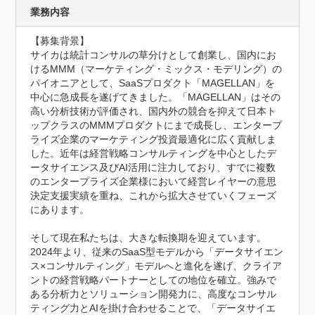
業務内容
【募集背景】

サイカは統計コンサルの草分けとして創業し、国内にお
けるMMM（マーケティング・ミックス・モデリング）の
パイオニアとして、SaaSプロダクト「MAGELLAN」を
中心に急成長を遂げてきました。「MAGELLAN」はその
高い分析技術が評価され、国内外の競合を抑えて日本ト
ップクラスのMMMプロダクトにまで成長し、エンタープ
ライズ企業のマーケティング投資最適化に広く貢献しま
した。近年は経営戦略コンサルティングを中心としたデ
ータサイエンス及びAI活用に注力しており、すでに複数
のエンタープライズ企業様において経営レイヤーの意思
決定支援実績を重ね、これから拡大させていくフェーズ
にあります。

そして現在私たちは、大きな転換期を迎えています。
2024年より、従来のSaaS型モデルから「データサイエン
ス×コンサルティング」モデルへと進化を遂げ、クライア
ントの経営戦略パートナーとしての地位を確立。強みで
ある分析力とソリューション開発力に、高度なコンサル
ティング力とAIを掛け合わせることで、「データサイエ