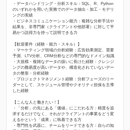
・データハンドリング・分析スキル：SQL、R、Python
のいずれかを用いた実務でのデータ抽出・加工・モデリ
ングの実績

・ビジネスコミュニケーション能力：複雑な分析手法や
結果を、非専門家（クライアントや他部署）に対して平
易かつ説得力を持って説明できる力

【歓迎要件（経験・能力・スキル）】

・マーケティング領域の分析経験：広告効果測定、需要
予測、LTV分析、CRM分析などの専門的なドメイン知識

・大規模・複雑なデータの扱いに長けた経験：クレンジ
ングの難易度が高いデータや、構造化されていないデー
タの整形・分析経験

・プロジェクトマネジメント経験：分析フェーズのリー
ダーとして、スケジュール管理やクオリティ担保を主導
した経験

【こんな人と働きたい！】

・「分析」の先にある「価値」にこだわる方：精度を追
求するだけでなく、それがクライアントの事業をどう変
えるかという「成果」に執着できる方

・専門性を武器に、チームをリードできる方：自らの知