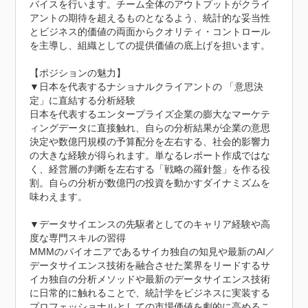
バイスを行います。チーム全体のアウトプットがクライ
アントの期待を超えるものとなるよう、統計的な妥当性
とビジネス的価値の両面からクオリティ・コントロール
を主導し、組織としての提供価値の底上げを担います。

【ポジションの魅力】

▼日本を代表するナショナルクライアントの 「意思決
定」に直結する分析経験

日本を代表するエンタープライズ企業の膨大なマーケテ
ィングデータに直接触れ、自らの分析結果が企業の意思
決定や数億円規模の予算配分を左右する、社会的影響力
の大きな経験が得られます。単なるレポート作成ではな
く、経営層の判断を左右する「戦略の羅針盤」を作る役
割。自らの分析が数億円の投資を動かすダイナミズムを
味わえます。

▼データサイエンスの先駆者としてのキャリア経験や高
度な専門スキルの習得

MMMのパイオニアであるサイカ独自の知見や最新のAI／
データサイエンス技術を融合させた業界をリードするサ
イカ独自の分析メソッドや最新のデータサイエンス技術
に日常的に触れることで、統計学をビジネスに実装する
プロフェッショナルとしての市場価値を劇的に高めるこ