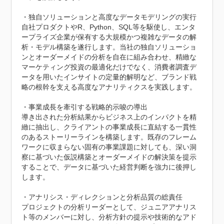
・独自ソリューションと高度なデータモデリングの実行

自社プロダクトやR、Python、SQL等を駆使し、エンタ
ープライズ企業が保有する大規模かつ複雑なデータの解
析・モデル構築を遂行します。当社の独自ソリューショ
ンとオーダーメイドの分析を自在に組み合わせ、精緻な
マーケティング投資の最適化だけでなく、消費者調査デ
ータを用いたインサイトの定量的解明など、ブランド戦
略の根幹を支える高度なアナリティクスを実践します。

・事業成長を牽引する戦略的示唆の導出

導き出された分析結果からビジネス上のインパクトを精
緻に抽出し、クライアントの事業成長に直結する一貫性
のあるストーリーラインを構築します。既存のフレーム
ワークに収まらない固有の事業課題に対しても、深い洞
察に基づいた仮説構築とオーダーメイドの解決策を提示
することで、データに基づいた経営判断を強力に後押し
します。

・アナリシス・ディレクションと分析品質の総責任

プロジェクトの分析リーダーとして、ジュニアアナリス
ト等のメンバーに対し、分析方針の提示や技術的なアド