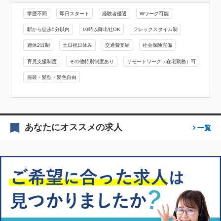
学歴不問
即日スタート
経験者優遇
Wワーク可能
駅から徒歩5分以内
10時以降出社OK
フレックスタイム制
週休2日制
土日祝日休み
交通費支給
社会保険完備
育児支援制度
その他特別制度あり
リモートワーク（在宅勤務）可
服装・髪型・髪色自由
あなたにオススメの求人
一覧