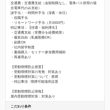
交通費：交通費支給（金額制限なし、電車バス併用の場
合電車代のみ支給）
諸手当：・時間外手当（深夜・休日）

・役職手当

・リモートワーク手当（月3000円）
特記事項：【待遇・福利厚生】

・交通費支給（実費分を経費精算）

・服装自由（私服勤務OK）

・副業OK

・社内留学制度

・書籍購入・セミナー参加費用補助

・再雇用あり

【受動喫煙防止措置】

・受動喫煙対策の有無 : 対策あり

・受動喫煙対策について : 禁煙

・特記事項 : 喫煙可能場所設置
【受動喫煙防止情報】
屋内受動喫煙対策：対策あり
こだわり条件