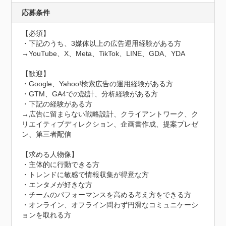
応募条件
【必須】

・下記のうち、3媒体以上の広告運用経験がある方

→YouTube、X、Meta、TikTok、LINE、GDA、YDA

【歓迎】

・Google、Yahoo!検索広告の運用経験がある方

・GTM、GA4での設計、分析経験がある方

・下記の経験がある方

→広告に留まらない戦略設計、クライアントワーク、ク
リエイティブディレクション、企画書作成、提案プレゼ
ン、第三者配信

【求める人物像】

・主体的に行動できる方

・トレンドに敏感で情報収集が得意な方

・エンタメが好きな方

・チームのパフォーマンスを高める考え方をできる方

・オンライン、オフライン問わず円滑なコミュニケーシ
ョンを取れる方
