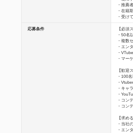
・推薦者
・在籍
・受け
応募条件
【必須ス
・50名
・複数
・エン
・VTub
・マー
【歓迎ス
・100
・Vtub
・キャラ
・You
・コン
・コン
【求める
・当社の
・エン