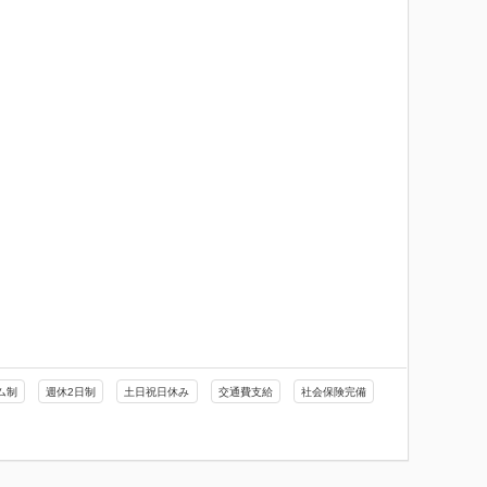
ム制
週休2日制
土日祝日休み
交通費支給
社会保険完備