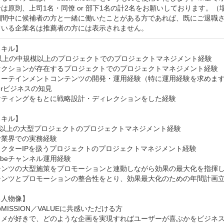
は原則、上司1名・同僚 or 部下1名の計2名をお願いしております。
期間中に候補者の方と一緒に働いたことがある方であれば、既にご退職さ
ている企業名は推薦者の方には表示されません。
キル】

以上の中規模以上のプロジェクトでのプロジェクトマネジメント経験

セクションが存在するプロジェクトでのプロジェクトマネジメント経験

ターテインメントコンテンツの開発・運用経験（特に運用経験を求めます
erビジネスの知見

ケティングをもとに戦略設計・ディレクションをした経験

キル】

名以上の大型プロジェクトのプロジェクトマネジメント経験

er業界での実務経験

クターIPを扱うプロジェクトのプロジェクトマネジメント経験

Tubeチャンネル運用経験

テンツの大型施策をプロモーションと連動しながら効果の最大化を指揮し
テンツとプロモーションの整合性をとり、効果最大化のための年間計画立
人物像】

MISSION／VALUEに共感いただける方

タメが好きで、どのような企画を実現すればユーザーが喜ぶかをビジネス