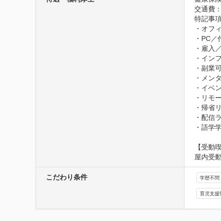
交通費：
特記事項
・オフィ
・PC／
・雇入／
・インフ
・副業可
・メンタ
・イベン
・リモー
・帰省リ
・配信ラ
・語学
【受動
屋内受
こだわり条件
学歴不問
育児支援