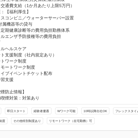
交通費支給（1か月あたり上限5万円）
：【福利厚生】

スコンビニ／ウォーターサーバー設置

付属機器等の貸与

定期健康診断等の費用負担勤務体系

ルエンザ予防接種等の費用負担



ルヘルスケア

ト支援制度（社内規定あり）

トワーク制度

モートワーク制度

イブイベントチケット配布

学習支援
喫煙防止情報】
動喫煙対策：対策あり
即日スタート
経験者優遇
Wワーク可能
10時以降出社OK
フレックスタイ
制度
その他特別制度あり
リモートワーク（在宅勤務）可