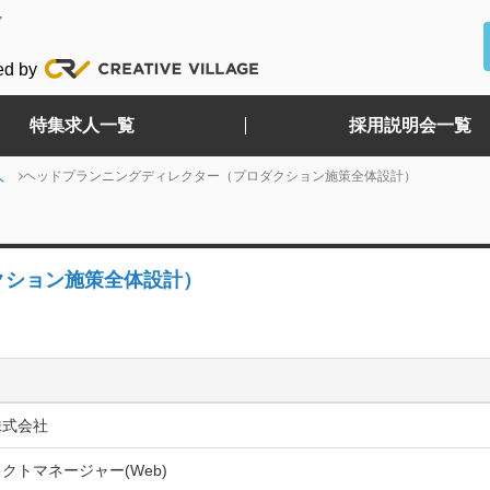
ど
ed by
特集求人一覧
採用説明会一覧
人
ヘッドプランニングディレクター（プロダクション施策全体設計）
クション施策全体設計）
株式会社
クトマネージャー(Web)