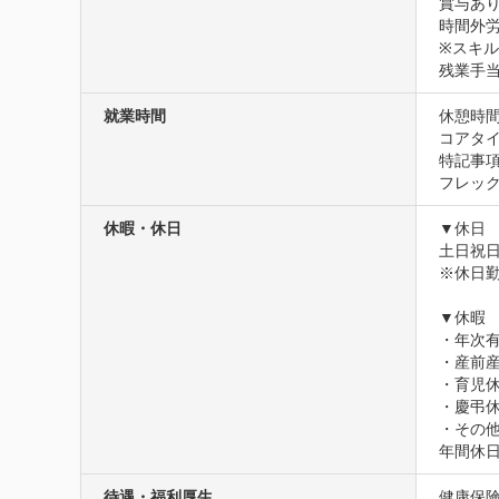
賞与あり
時間外労
※スキル
残業手
就業時間
休憩時間
コアタイム
特記事項
フレッ
休暇・休日
▼休日

土日祝日
※休日勤
▼休暇

・年次有
・産前産
・育児休
・慶弔休
・その
年間休日
待遇・福利厚生
健康保険