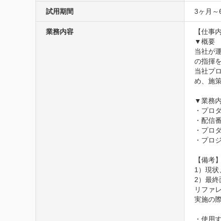
試用期間
3ヶ月～
業務内容
【仕事内
▼概要

当社が
の指揮を
当社プ
め、施
▼業務内
・プロダ
・配信
・プロ
・プロジ
【備考】
1）現状
2）最終
リファ
実施の
・使用す