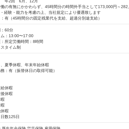
　年2回　6月、12月

働の有無にかかわらず、45時間分の時間外手当として173,000円～282,0
・経験・能力を考慮の上、当社規定により優遇致します

当：有（45時間分の固定残業代を支給、超過分別途支給）
：60分
：13:00〜17:00
：所定労働時間：8時間

クスタイム制
、夏季休暇、年末年始休暇

務：有（振替休日の取得可能）

給休暇

後休暇

暇

暇

他休暇
日数125日
,厚生年金保険,労災保険,雇用保険