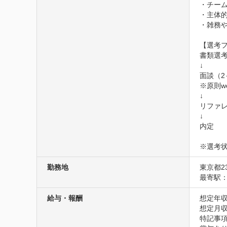
・チーム
・主体的
・雑務
【選考フ
書類選考
↓

面談（2
※原則we
↓

リファレ
↓

内定

※選考
勤務地
東京都2
最寄駅
給与・報酬
想定年収
想定月収6
特記事項