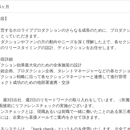
6ヶ月
容】

運営するホロライブプロダクションのさらなる成長のために、プロダク
とっていただきます。

ロダクションやファンの方の動向やニーズを深く理解した上で、各セク
策のリリースタイミングの設計、ディレクションをお任せします。

容詳細

クション効果最大化のための全体施策の設計

番組企画、プロダクション企画、タレントマネージャーなどの各セクショ
ダクション戦略に沿って各セクションマネージャーと連携して進行管理

ェクト成功のための他部署連携・交渉



、週3日出社、週2日のリモートワークの取り入れをしています。（所属
面接前にリファレンスチェックの実施がございます。

レンスチェックとは、現職あるいは前職で一緒に働いたことのある第三者
際には、企業から直接メールでご案内をさせて頂きます。

るシステムは、『back check』というものを使用いたします。※全て