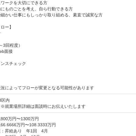
ワークを大切にできる方

にものごとを考え、自ら行動できる方

や細かい仕事にもしっかり取り組める、素直で誠実な方

ロー】



～3回程度）

b面接

ンスチェック

状況によってフローが変更となる可能性があります
3区内
：※就業場所詳細は面談時にお伝えいたします
800万円〜1300万円
6.6666万円〜108.3333万円
：昇給あり　年1回　4月
