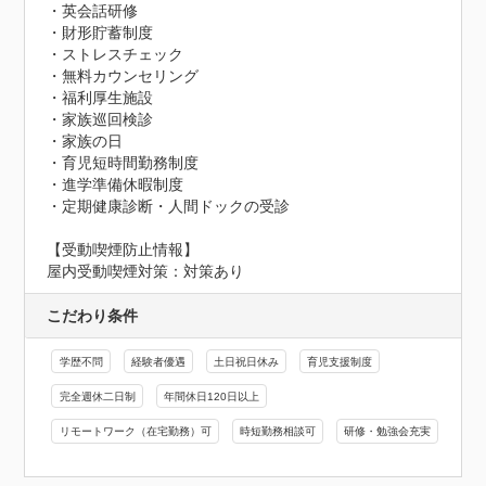
・英会話研修

・財形貯蓄制度

・ストレスチェック

・無料カウンセリング

・福利厚生施設

・家族巡回検診

・家族の日

・育児短時間勤務制度

・進学準備休暇制度

・定期健康診断・人間ドックの受診
【受動喫煙防止情報】
屋内受動喫煙対策：対策あり
こだわり条件
学歴不問
経験者優遇
土日祝日休み
育児支援制度
完全週休二日制
年間休日120日以上
リモートワーク（在宅勤務）可
時短勤務相談可
研修・勉強会充実