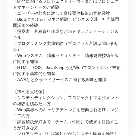
・開発におけるプロジェクトリーダーまたはプロジェク
トマネージャーのご経験

・ユーザーや顧客に対して直接要件折衝の実務経験

・BtoBにおけるビジネス経験、ビジネス交渉、社内部門
間調整の経験

・提案書・各種資料作成などのドキュメンテーションス
キル

・プログラミング実務経験（プログラム言語は問いませ
ん）

・Webシステム、情報セキュリティ、情報処理技術全般
に関する知識

・HTML、CSS、JavaScriptなどWebフロントエンド技術
に関する基本的な知識

・AWSなどクラウドサービスに関する興味と知識

【求める人物像】

・システムディレクション、プロジェクトマネジメント
の経験を積みたい方

・Web業界へのキャリアチェンジを志向されるITエンジ
ニアの方

・課題解決が好きで、チーム（仲間）で成果を目指すこ
とが好きな方

・プロアクティブに提案しながらシステム開発を推進し