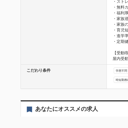
・ストレ
・無料カ
・福利厚
・家族巡
・家族の
・育児短
・進学準
・定期
【受動
屋内受
こだわり条件
学歴不問
時短勤務
あなたにオススメの求人