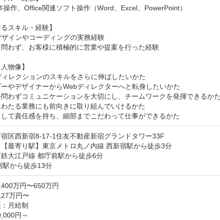
操作、Office関連ソフト操作（Word、Excel、PowerPoint）

るスキル・経験】

デザインやコーディングの実務経験

問わず、お客様に積極的に営業や提案を行った経験

人物像】

ディレクションのスキルをさらに伸ばしたいかた

ーやデザイナーからWebディレクターへと転身したいかた

外問わずコミュニケーションを大切にし、チームワークを発揮できるかた
わたる業務にも前向きに取り組んでいけるかた

として責任感を持ち、細部までこだわって仕事ができるかた
宿区西新宿8-17-1住友不動産新宿グランドタワー33F
【最寄り駅】東京メトロ丸ノ内線 西新宿駅から徒歩3分

鉄大江戸線 都庁前駅から徒歩6分

宿駅から徒歩13分
400万円〜650万円
27万円〜
：月給制

,000円～
