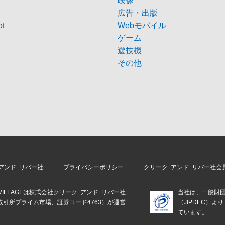
映像
広告・出版
pt
Webモバイル
ゲーム
遊技機
その他
アンド･リバー社
プライバシーポリシー
クリーク･アンド･リバー社会
E VILLAGEは株式会社クリーク･アンド･リバー社
当社は、一般財
取引所プライム市場、証券コード4763）が運営
（JIPDEC）
。
ています。