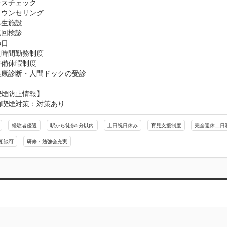
スチェック

ウンセリング

生施設

回検診

日

時間勤務制度

備休暇制度

健康診断・人間ドックの受診
喫煙防止情報】
動喫煙対策：対策あり
経験者優遇
駅から徒歩5分以内
土日祝日休み
育児支援制度
完全週休二日
相談可
研修・勉強会充実