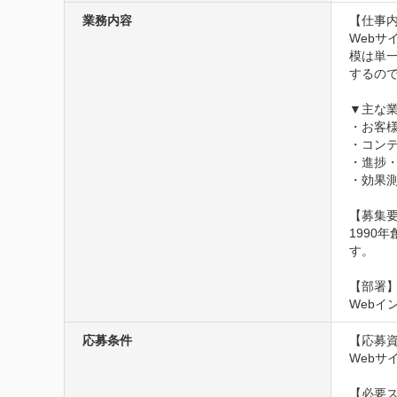
業務内容
【仕事内
Web
模は単
するので
▼主な業
・お客様
・コンテ
・進捗・
・効果測
【募集要
199
す。

【部署】
Webイ
応募条件
【応募資
Webサ
【必要ス