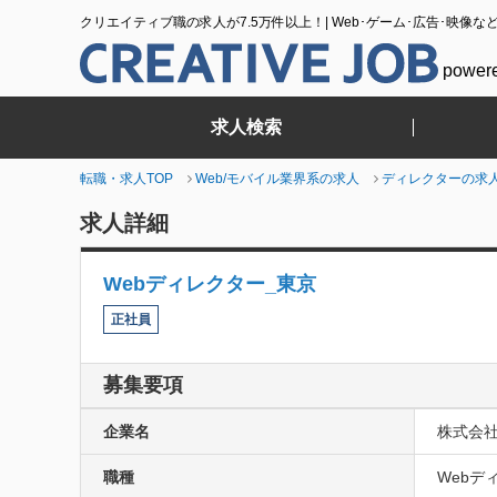
クリエイティブ職の求人が7.5万件以上！| Web･ゲーム･広告･映像な
power
求人検索
転職・求人TOP
Web/モバイル業界系の求人
ディレクターの求
求人詳細
Webディレクター_東京
正社員
募集要項
企業名
株式会
職種
Webデ