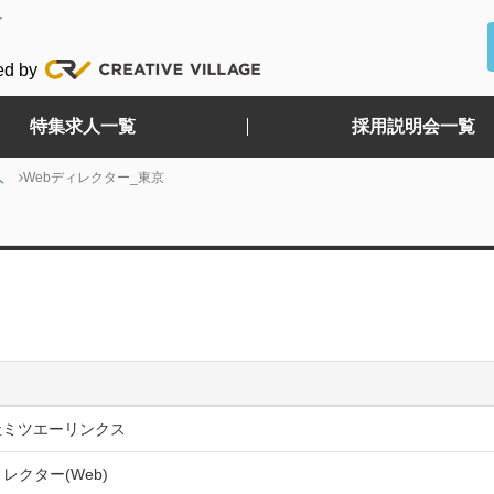
ど
ed by
特集求人一覧
採用説明会一覧
人
Webディレクター_東京
社ミツエーリンクス
ィレクター(Web)