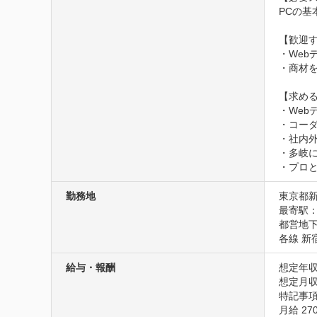
PCの基本
【歓迎す
・Web
・商材を
【求める
・Web
・コーダ
・社内
・多岐に
・プロ
勤務地
東京都新
最寄駅：
都営地下
各線 新
給与・報酬
想定年収
想定月収
特記事項
月給 270