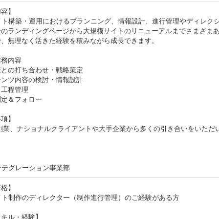
容】

サイト構築・運用におけるプランニング、情報設計、進行管理やディレク
一のランディングページから大規模サイトのリニューアルまでさまざま
、無理なく活きた経験を積みながら成長できます。

務内容

との打ち合わせ・戦略策定

ンツ内容の検討・情報設計

工程管理

定＆フォロー

項】

0年創業、ナショナルクライアントや大手企業から多くの引き合いをいた


ンテグレーション事業部
格】

イト制作のディレクター（制作進行管理）のご経験がある方

キル・経験】
