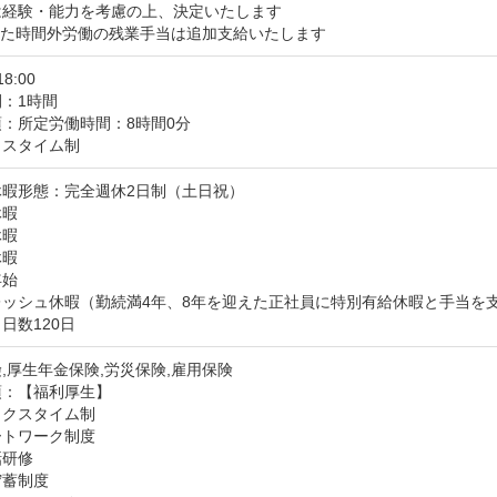
経験・能力を考慮の上、決定いたします

した時間外労働の残業手当は追加支給いたします
18:00
：1時間
：所定労働時間：8時間0分

クスタイム制
暇形態：完全週休2日制（土日祝）

暇

暇

暇

始

レッシュ休暇（勤続満4年、8年を迎えた正社員に特別有給休暇と手当を
日数120日
,厚生年金保険,労災保険,雇用保険
：【福利厚生】

クスタイム制

トワーク制度

研修

蓄制度
