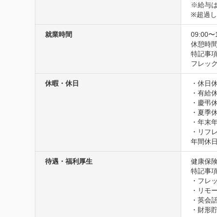
※給与は
※超過
就業時間
09:00〜
休憩時間
特記事項
フレッ
休暇・休日
・休日休
・有給休
・慶弔休
・夏季休
・年末年
・リフ
年間休日
待遇・福利厚生
健康保険
特記事項
・フレッ
・リモー
・英会話
・財形貯