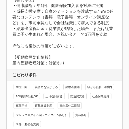
・健康診断：年1回、健康保険加入者を対象に実施

・成長支援制度：自身のミッションを達成するために必
要なコンテンツ（書籍・電子書籍・オンライン講座な
ど）を、事前承認なしで会社経費にて購入できる制度

・結婚出産祝い金：従業員が結婚した場合、または従業
員に子が生まれた場合、お祝い金として3万円を支給

※他にも複数の制度がございます。
【受動喫煙防止情報】
屋内受動喫煙対策：対策あり
こだわり条件
学歴不問
英語力を活かせる
経験者優遇
駅から徒歩5分以内
10時以降出社OK
土日祝日休み
交通費支給
社会保険完備
家族手当
育児支援制度
完全週休二日制
フレックスタイム制（コアタイムあり）
賞与あり
研修・勉強会充実