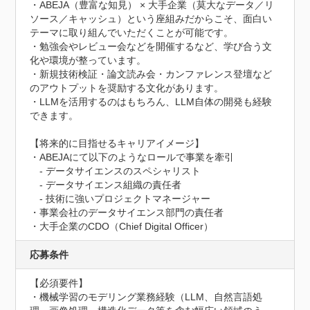
・ABEJA（豊富な知見） × 大手企業（莫大なデータ／リ
ソース／キャッシュ）という座組みだからこそ、面白い
テーマに取り組んでいただくことが可能です。

・勉強会やレビュー会などを開催するなど、学び合う文
化や環境が整っています。

・新規技術検証・論文読み会・カンファレンス登壇など
のアウトプットを奨励する文化があります。

・LLMを活用するのはもちろん、LLM自体の開発も経験
できます。

【将来的に目指せるキャリアイメージ】

・ABEJAにて以下のようなロールで事業を牽引

　- データサイエンスのスペシャリスト

　- データサイエンス組織の責任者

　- 技術に強いプロジェクトマネージャー

・事業会社のデータサイエンス部門の責任者

・大手企業のCDO（Chief Digital Officer）
応募条件
【必須要件】

・機械学習のモデリング業務経験（LLM、自然言語処