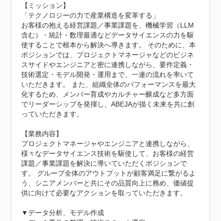
【ミッション】

「テクノロジーの力で産業構造を変革する」

お客様の抱える経営課題／事業課題を、機械学習（LLM
含む）・統計・数理最適などデータサイエンスの力を駆
使することで根本から解決へ導きます。 そのために、本
ポジションでは、プロジェクトマネージャなどのビジネ
スサイドやエンジニアと密に連携しながら、要件定義・
技術選定・モデル開発・運用まで、一連の流れを率いて
いただきます。 また、組織全体のパフォーマンスを最大
化するため、メンバー育成やカルチャー醸成など多方面
でリーダーシップを発揮し、ABEJAが描く未来を共に創
っていただきます。

【業務内容】

プロジェクトマネージャやエンジニアと連携しながら、
様々なデータサイエンス技術を駆使して、お客様の経営
課題／事業課題を解決に導いていただくポジションで
す。 グループ全体のアウトプットが顧客満足に繋がるよ
う、シニアメンバーと共にその品質向上に務め、価値提
供に向けて必要なアクションを取っていただきます。

▼データ分析、モデル作成
