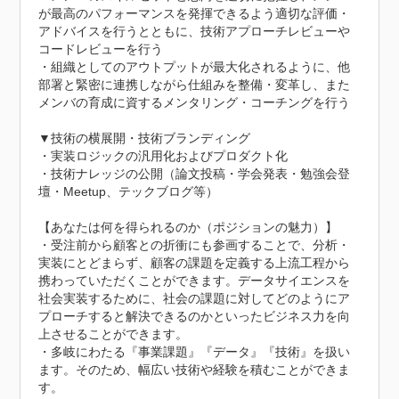
が最高のパフォーマンスを発揮できるよう適切な評価・
アドバイスを行うとともに、技術アプローチレビューや
コードレビューを行う

・組織としてのアウトプットが最大化されるように、他
部署と緊密に連携しながら仕組みを整備・変革し、また
メンバの育成に資するメンタリング・コーチングを行う

▼技術の横展開・技術ブランディング

・実装ロジックの汎用化およびプロダクト化

・技術ナレッジの公開（論文投稿・学会発表・勉強会登
壇・Meetup、テックブログ等）

【あなたは何を得られるのか（ポジションの魅力）】

・受注前から顧客との折衝にも参画することで、分析・
実装にとどまらず、顧客の課題を定義する上流工程から
携わっていただくことができます。データサイエンスを
社会実装するために、社会の課題に対してどのようにア
プローチすると解決できるのかといったビジネス力を向
上させることができます。

・多岐にわたる『事業課題』『データ』『技術』を扱い
ます。そのため、幅広い技術や経験を積むことができま
す。
