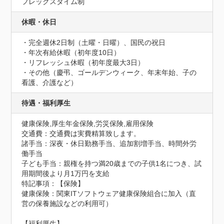
フレックスタイム制
休暇・休日
・完全週休2日制（土曜・日曜）、国民の祝日

・年次有給休暇（初年度10日）

・リフレッシュ休暇（初年度最大3日）

・その他（慶弔、ゴールデンウィーク、年末年始、子の
看護、介護など）
待遇・福利厚生
健康保険,厚生年金保険,労災保険,雇用保険
交通費：交通費は実費精算致します。
諸手当：深夜・休日勤務手当、追加割増手当、時間外労
働手当

子ども手当：親権を持つ満20歳までの子供1名につき、試
用期間後より月1万円を支給
特記事項：【保険】

健康保険：関東ITソフトウェア健康保険組合に加入（直
営の保養施設などの利用可）

【福利厚生】
