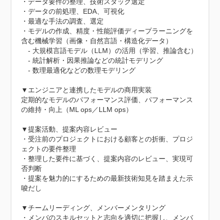
・データ要件の整理、技術スタック選定

・データの前処理、EDA、可視化

・最適な手法の調査、選定

・モデルの作成、精度・性能評価ディープラーニングを
含む機械学習（画像・自然言語・構造化データ）

　- 大規模言語モデル（LLM）の活用（学習、推論含む）

　- 統計解析・因果推論などの統計モデリング

　- 数理最適化などの数理モデリング

▼エンジニアと連携したモデルの商用実装

定期的なモデルのパフォーマンス評価、パフォーマンス
の維持・向上（ML ops／LLM ops）

▼提案活動、提案内容レビュー

・受注前のプロジェクトにおける顧客との折衝、プロジ
ェクトの要件整理

・整理した要件に基づく、提案内容のレビュー、実現可
否判断

・提案を魅力的にするための最新技術知見を踏まえた示
唆だし

▼チームリーディング、メンバーメンタリング

・メンバのスキルセットと志向を適切に把握し、メンバ