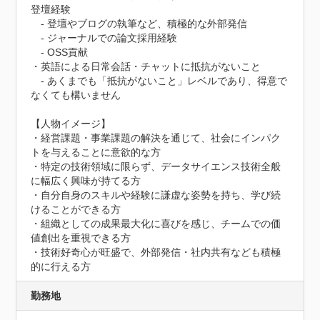
登壇経験

　- 登壇やブログの執筆など、積極的な外部発信

　- ジャーナルでの論文採用経験

　- OSS貢献

・英語による日常会話・チャットに抵抗がないこと

　- あくまでも「抵抗がないこと」レベルであり、得意で
なくても構いません

【人物イメージ】

・経営課題・事業課題の解決を通じて、社会にインパク
トを与えることに意欲的な方

・特定の技術領域に限らず、データサイエンス技術全般
に幅広く興味が持てる方

・自分自身のスキルや経験に謙虚な姿勢を持ち、学び続
けることができる方

・組織としての成果最大化に喜びを感じ、チームでの価
値創出を重視できる方

・技術好奇心が旺盛で、外部発信・社内共有なども積極
的に行える方
勤務地