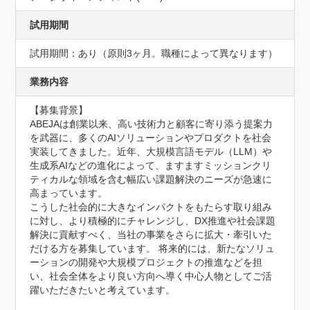
試用期間
試用期間：あり（原則3ヶ月。職種によって異なります）
業務内容
【募集背景】

ABEJAは創業以来、高い技術力と顧客に寄り添う提案力
を武器に、多くのAIソリューションやプロダクトを社会
実装してきました。近年、大規模言語モデル（LLM）や
生成系AIなどの進化によって、ますますミッションクリ
ティカルな領域を含む幅広い課題解決のニーズが急速に
高まっています。

こうした社会的に大きなインパクトをもたらす取り組み
に対し、より積極的にチャレンジし、DX推進や社会課題
解決に貢献すべく、当社の事業をさらに拡大・牽引いた
だける方を募集しています。 将来的には、新たなソリュ
ーションの開発や大規模プロジェクトの推進などを担
い、社会全体をより良い方向へ導く中心人物としてご活
躍いただきたいと考えています。
