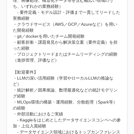
理、画像処理、構造化データ等を含む幅広い領域のう
ち、いずれかの業務経験）

　- 要件定義・モデル設計・評価まで一貫してリードした
実務経験

・クラウドサービス（AWS／GCP／Azureなど）を用い
た開発経験

・git／dockerを用いたチーム開発経験

・顧客折衝・課題発見から解決策立案（要件定義）を担
った経験

・プロジェクトリードまたはチームリーディングの経験
（進捗管理、評価など）

【歓迎要件】

・LLMの深い活用経験（学習やローカルLLMの推論な
ど）

・統計解析／因果推論、数理最適化などの統計モデリン
グ経験

・MLOps環境の構築・運用経験、分散処理（Spark等）
の経験

・外部活動におけるご実績

　- Kaggleをはじめとしたデータサイエンスコンペへの参
加・上位入賞経験

　- データサイエンス領域におけるトップカンファレンス