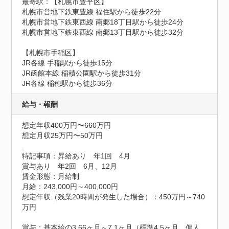
最寄駅：【札幌市豊平区】

札幌市営地下鉄東豊線 福住駅から徒歩22分

札幌市営地下鉄東西線 南郷18丁目駅から徒歩24分

札幌市営地下鉄東西線 南郷13丁目駅から徒歩32分

【札幌市手稲区】

JR各線 手稲駅から徒歩15分

JR函館本線 稲積公園駅から徒歩31分

JR各線 稲穂駅から徒歩36分
給与・報酬
想定年収400万円〜660万円
想定月収25万円〜50万円
.
特記事項：昇給あり　年1回　4月

賞与あり　年2回　6月、12月

賃金形態：月給制

月給：243,000円～400,000円

想定年収（残業20時間が発生した場合）：450万円～740
万円

賞与：基本給の3.66ヶ月～7.1ヶ月（標準4.5ヶ月、個人