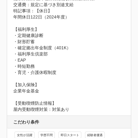
交通費：規定に基づき別途支給
特記事項：【休日】

年間休日122日（2024年度）

【福利厚生】

・定期健康診断

・財形貯蓄

・確定拠出年金制度（401K）

・福利厚生倶楽部

・EAP 

・時短勤務

・育児・介護休暇制度

【加入保険】

企業年金基金
【受動喫煙防止情報】
屋内受動喫煙対策：対策あり
こだわり条件
女性が活躍
学歴不問
即日スタート
経験者優遇