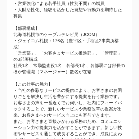
・営業強化による若手社員（性別不問）の増員

・人財活性化、経験を活かした発想や行動力を期待した
募集

【部署構成】

北海道札幌市のケーブルテレビ局（JCOM）

・ジェイコム札幌：176名（豊平区・手稲区2事業所構
成）

「営業部」、「お客さまサービス推進部」、「管理部」
の3部署構成

社長1名、常勤監査役1名、各部長1名、各部署には部長の
ほか管理職（マネージャー）数名が在籍

【この仕事の魅力】

・当社の多彩なサービスの提供により、お客さまのお困
りごとを解決し生活を豊かにする提案を行う業務です。
お客さまの声を一番近くでお伺いし、社内にフィードバ
ックすることで、新しいサービスや業務改革の提案が出
来、お客さまへのサービス向上にも寄与できます。

また、お客さまと直接かかわる業務のため、コミュニケ
ーション力や提案力を活かすことができます。新しい技
術やサービスを通して成長することができ、成長にあわ