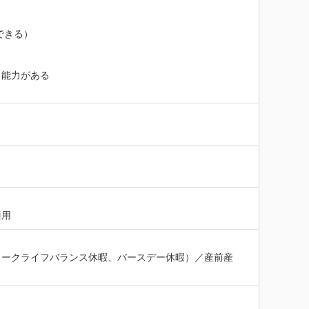
できる）

能力がある

適用
ワークライフバランス休暇、バースデー休暇）／産前産