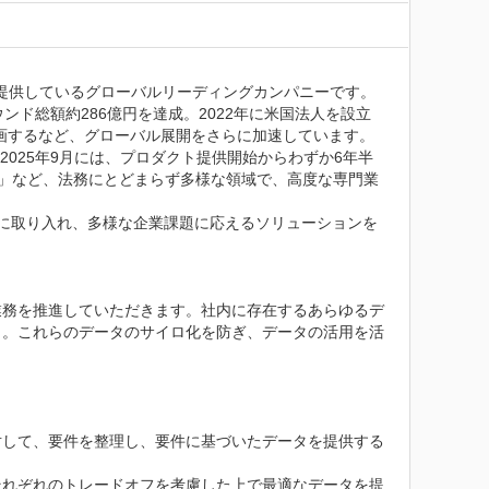
I”を提供しているグローバルリーディングカンパニーです。

ウンド総額約286億円を達成。2022年に米国法人を設立
ープに参画するなど、グローバル展開をさらに加速しています。

2025年9月には、プロダクト提供開始からわずか6年半
ernOn」など、法務にとどまらず多様な領域で、高度な専門業
品開発に取り入れ、多様な企業課題に応えるソリューションを
業務を推進していただきます。社内に存在するあらゆるデ
く。これらのデータのサイロ化を防ぎ、データの活用を活
対して、要件を整理し、要件に基づいたデータを提供する
それぞれのトレードオフを考慮した上で最適なデータを提