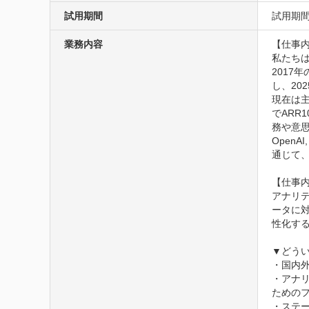
試用期間
試用期間
業務内容
【仕事内
私たちは
2017
し、20
現在は主
でARR
務や意思
Open
通じて、
【仕事内
アナリ
ータに
性化する
▼どうい
・国内
・アナ
ためのフ
・ステ