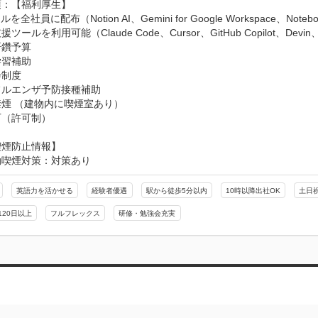
：【福利厚生】

を全社員に配布（Notion AI、Gemini for Google Workspace、Noteboo
ツールを利用可能（Claude Code、Cursor、GitHub Copilot、Devin、C
鑽予算

習補助

制度

ルエンザ予防接種補助

煙 （建物内に喫煙室あり）

可（許可制）
喫煙防止情報】
動喫煙対策：対策あり
英語力を活かせる
経験者優遇
駅から徒歩5分以内
10時以降出社OK
土日
120日以上
フルフレックス
研修・勉強会充実