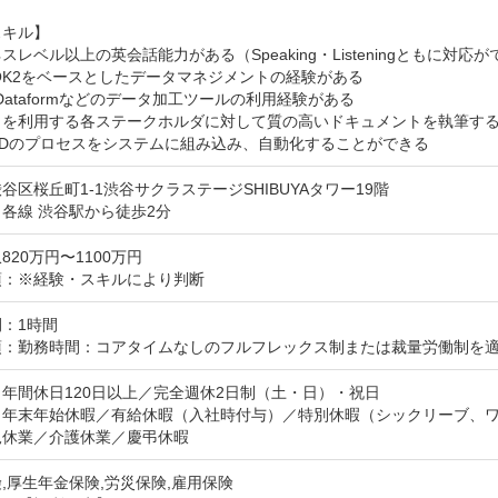
キル】

スレベル以上の英会話能力がある（Speaking・Listeningともに対応が
OK2をベースとしたデータマネジメントの経験がある

、Dataformなどのデータ加工ツールの利用経験がある

タを利用する各ステークホルダに対して質の高いドキュメントを執筆する
CDのプロセスをシステムに組み込み、自動化することができる
谷区桜丘町1-1渋谷サクラステージSHIBUYAタワー19階
各線 渋谷駅から徒歩2分
820万円〜1100万円
項：※経験・スキルにより判断
：1時間
項：勤務時間：コアタイムなしのフルフレックス制または裁量労働制を
年間休日120日以上／完全週休2日制（土・日）・祝日

：年末年始休暇／有給休暇（入社時付与）／特別休暇（シックリーブ、
児休業／介護休業／慶弔休暇
,厚生年金保険,労災保険,雇用保険