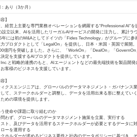
：あり（3か月）
容】

、経営上主要な専門業務オペレーションを網羅する“Professional A
年の設立以来、AIを活用したリーガルAIサービスの開発に注力し、累計ラ
25年には初のM&Aとしてドイツの「Fides Technology」がグル
力プロダクトとして「LegalOn」を提供し、日本・米国・英国で展開。
100億円を突破しました。さらに、「WorkOn」「DealOn」「Gov
決定を支援するAIプロダクトを提供しています。

AI, Inc.と戦略的連携のもと、AIエージェントなどの最先端技術を製
お客様のビジネスを支援しています。

容】

ティクスエンジニアは、グローバルのデータマネジメント・ガバナンス
対して、ステークホルダーと調整し、データを活用出来る形に整えてい
ための環境を提供します。

う使命や課題に取り組むのか

外問わず、グローバルのデータマネジメント施策を立案、実行する

リスト、及びデータを活用するステークホルダーが必要とするデータに
ローを運用する

ークホルダーが求めるビジネス要件と社内のデータポリシーに基づき、