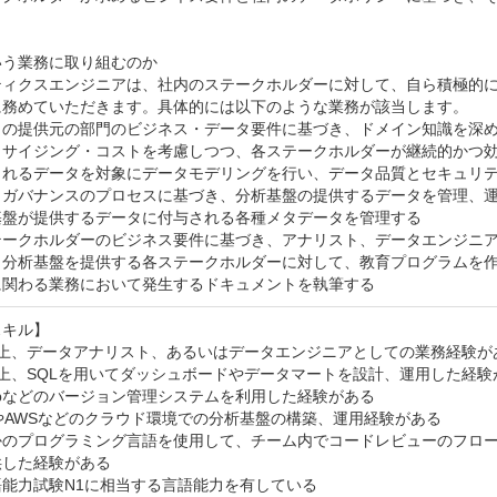
う業務に取り組むのか

ティクスエンジニアは、社内のステークホルダーに対して、自ら積極的
に務めていただきます。具体的には以下のような業務が該当します。

タの提供元の部門のビジネス・データ要件に基づき、ドメイン知識を深め
タサイジング・コストを考慮しつつ、各ステークホルダーが継続的かつ効
されるデータを対象にデータモデリングを行い、データ品質とセキュリテ
タガバナンスのプロセスに基づき、分析基盤の提供するデータを管理、運
基盤が提供するデータに付与される各種メタデータを管理する

テークホルダーのビジネス要件に基づき、アナリスト、データエンジニア
タ分析基盤を提供する各ステークホルダーに対して、教育プログラムを作
に関わる業務において発生するドキュメントを執筆する
キル】

上、データアナリスト、あるいはデータエンジニアとしての業務経験があ
上、SQLを用いてダッシュボードやデータマートを設計、運用した経験が
hubなどのバージョン管理システムを利用した経験がある

やAWSなどのクラウド環境での分析基盤の構築、運用経験がある

かのプログラミング言語を使用して、チーム内でコードレビューのフロ
した経験がある

能力試験N1に相当する言語能力を有している
