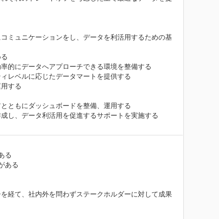
にコミュニケーションをし、データを利活用するための基
る

率的にデータへアプローチできる環境を整備する

ィレベルに応じたデータマートを提供する

用する

とともにダッシュボードを整備、運用する

成し、データ利活用を促進するサポートを実施する

る

ある

ーを経て、社内外を問わずステークホルダーに対して成果