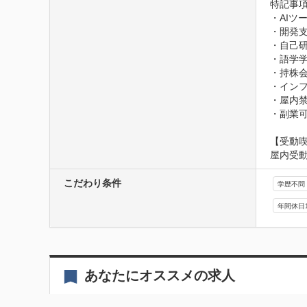
特記事項
・AIツール
・開発支援
・自己研
・語学学
・持株会
・インフ
・屋内禁
・副業
【受動
屋内受
こだわり条件
学歴不問
年間休日
あなたにオススメの求人