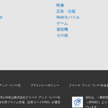
映像
広告・出版
pt
Webモバイル
ゲーム
遊技機
その他
アンド･リバー社
プライバシーポリシー
クリーク･アンド･リバー社会
E VILLAGEは株式会社クリーク･アンド･リバー社
当社は、一般財
取引所プライム市場、証券コード4763）が運営
（JIPDEC）
。
ています。