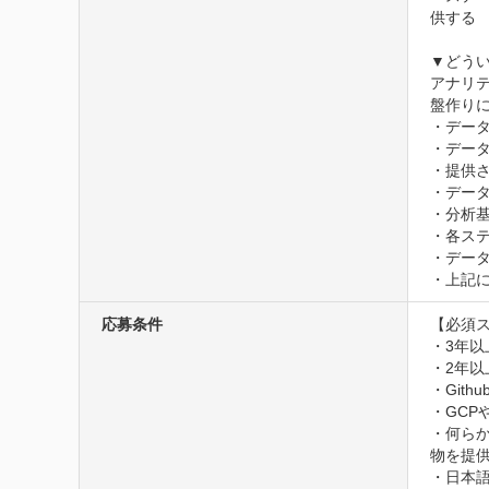
供する

▼どうい
アナリ
盤作り
・デー
・デー
・提供
・デー
・分析
・各ス
・デー
・上記
応募条件
【必須ス
・3年以
・2年以
・Git
・GCP
・何ら
物を提供
・日本語