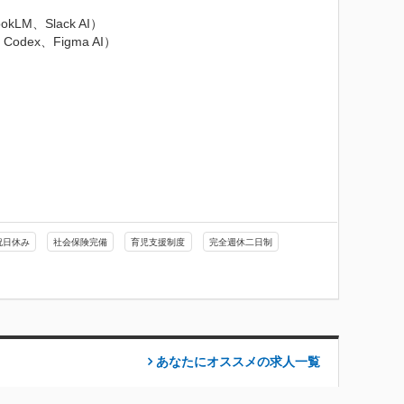
kLM、Slack AI）

odex、Figma AI）

祝日休み
社会保険完備
育児支援制度
完全週休二日制
あなたにオススメの求人
一覧