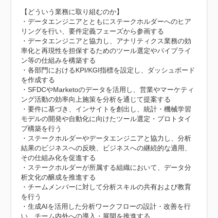
【どういう業務に取り組むのか】

・データエンジニアとともにステークホルダーへのヒア
リングを行い、要件定義フェーズから参画する

・データエンジニアと協力し、アナリティクス業務の効
率化と再現性を担保するためのツール選定やパイプライ
ン等の仕組みを構築する

・各部門におけるKPI/KGI指標を設定し、ダッシュボード
を作成する

・SFDCやMarketoのデータを活用し、営業やマーケティ
ング活動の効率向上施策を分析を通じて提案する

・要件に基づき、インサイトを創出し、統計・機械学習
モデルの開発や自動化に向けたツール選定・プロトタイ
プ構築を行う

・ステークホルダーやデータエンジニアと協力し、分析
結果のビジネスへの反映、ビジネスへの継続的な適用、
その仕組み化を促進する

・ステークホルダーが所属する組織において、データ分
析文化の醸成を推進する

・チームメンバーに対して分析スキルの共有および教育
を行う

・生成AIを活用した分析ワークフローの設計・改善を行
い、チーム内外への導入・展開を推進する