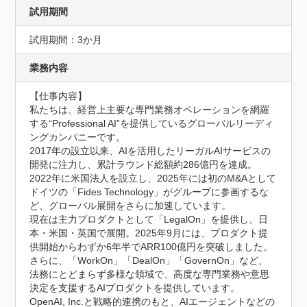
試用期間
試用期間：3か月
業務内容
【仕事内容】

私たちは、経営上主要な専門業務オペレーションを網羅
する“Professional AI”を提供しているグローバルリーディ
ングカンパニーです。

2017年の設立以来、AIを活用したリーガルAIサービスの
開発に注力し、累計ラウンド総額約286億円を達成。
2022年に米国法人を設立し、2025年には初のM&Aとして
ドイツの「Fides Technology」がグループに参画するな
ど、グローバル展開をさらに加速しています。

現在は主力プロダクトとして「LegalOn」を提供し、日
本・米国・英国で展開。2025年9月には、プロダクト提
供開始からわずか6年半でARR100億円を突破しました。
さらに、「WorkOn」「DealOn」「GovernOn」など、
法務にとどまらず多様な領域で、高度な専門業務や意思
決定を支援するAIプロダクトを提供しています。

OpenAI, Inc.と戦略的連携のもと、AIエージェントなどの