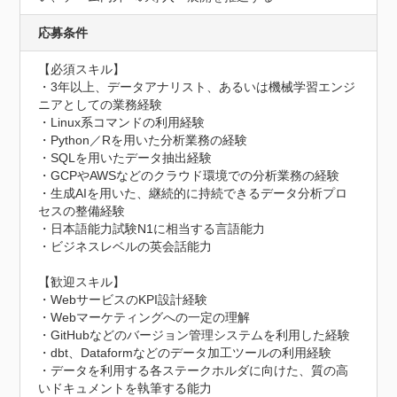
応募条件
【必須スキル】

・3年以上、データアナリスト、あるいは機械学習エンジ
ニアとしての業務経験

・Linux系コマンドの利用経験

・Python／Rを用いた分析業務の経験

・SQLを用いたデータ抽出経験

・GCPやAWSなどのクラウド環境での分析業務の経験

・生成AIを用いた、継続的に持続できるデータ分析プロ
セスの整備経験

・日本語能力試験N1に相当する言語能力

・ビジネスレベルの英会話能力

【歓迎スキル】

・WebサービスのKPI設計経験

・Webマーケティングへの一定の理解

・GitHubなどのバージョン管理システムを利用した経験

・dbt、Dataformなどのデータ加工ツールの利用経験

・データを利用する各ステークホルダに向けた、質の高
いドキュメントを執筆する能力