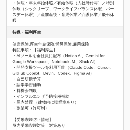
・休暇：年末年始休暇／有給休暇（入社時付与）／特別
休暇（シックリーブ、ワークライフバランス休暇、バー
スデー休暇）／産前産後・育児休業／介護休業／慶弔休
暇
待遇・福利厚生
健康保険,厚生年金保険,労災保険,雇用保険
特記事項：【福利厚生】

・AIツールを全社員に配布（Notion AI、Gemini for 
Google Workspace、NotebookLM、Slack AI）

・開発支援ツールを利用可能（Claude Code、Cursor、
GitHub Copilot、Devin、Codex、Figma AI）

・自己研鑽予算

・語学学習補助

・持株会制度

・インフルエンザ予防接種補助

・屋内禁煙 （建物内に喫煙室あり）

・副業可（許可制）
【受動喫煙防止情報】
屋内受動喫煙対策：対策あり