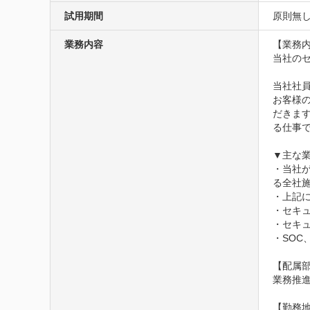
試用期間
原則無
業務内容
【業務内
当社の
当社社
お客様
だきま
る仕事で
▼主な業
・当社
る全社
・上記
・セキュ
・セキ
・SOC
【配属部
業務推進
【勤務地