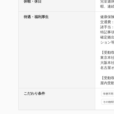
休暇・休日
完全週休
暇、連
待遇・福利厚生
健康保険
交通費
諸手当
特記事項
確定拠
ション等
【受動喫
東京本
大阪本
名古屋
【受動
屋内受
こだわり条件
学歴不問
その他特