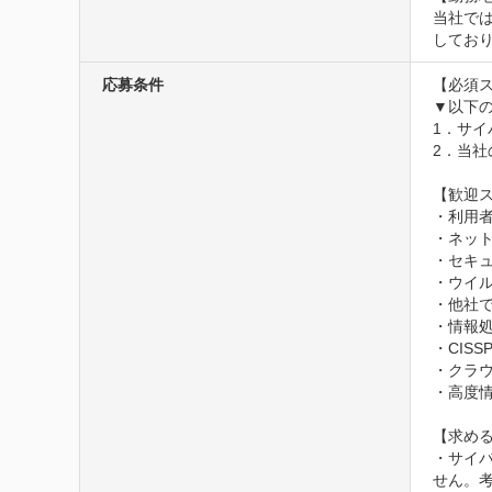
当社で
してお
応募条件
【必須ス
▼以下の
1．サイ
2．当
【歓迎ス
・利用者
・ネット
・セキ
・ウイ
・他社で
・情報処
・CISS
・クラウ
・高度情
【求める
・サイ
せん。