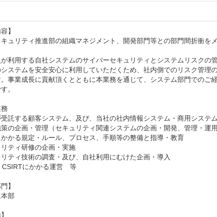
し
容】

セキュリティ推進部の組織マネジメント、開発部門等との部門間折衝をメ
員が利用する自社システムのサイバーセキュリティとシステムリスクの
のシステムを安全安心に利用していただくため、社内側でのリスク管理
す。事業成長に貢献頂くとともに本業務を通じて、システム部門でのご
す。

務

が受託する顧客システム、及び、当社の社内情報システム・商用システ
施策の企画・管理（セキュリティ関連システムの企画・開発、管理・運用
にかかる規定・ルール、プロセス、手順等の整備と指導・教育

リティ研修の企画・実施

ュリティ技術の調査・及び、自社利用にむけた企画・導入

、CSIRTにかかる運営　等

門】

本部

】
