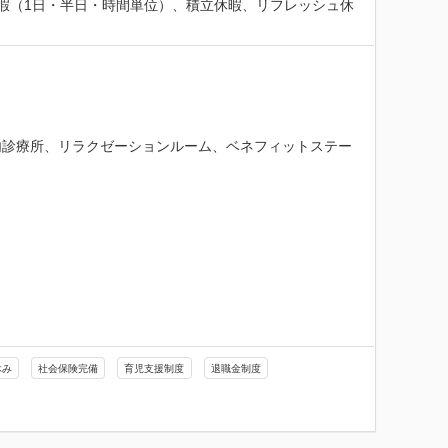
休暇（1日・半日・時間単位）、積立休暇、リフレッシュ休
内診療所、リラクゼーションルーム、ベネフィットステー
休み
社会保険完備
育児支援制度
退職金制度