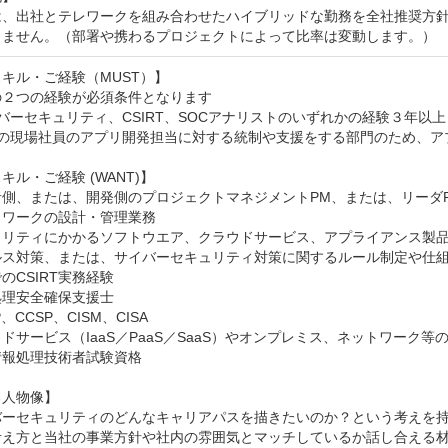
は、出社とテレワークを組み合わせたハイブリッドな勤務を全社推奨方
りません。（部署や携わるプロジェクトによって比率は変動します。）
キル・ご経験（MUST）】

２つの経験が必須条件となります

バーセキュリティ、CSIRT、SOCアナリストのいずれかの経験３年以上

社の現場社員のアプリ開発担当に対する統制や支援をする部門のため、ア
キル・ご経験 (WANT)】

側、または、開発側のプロジェクトマネジメントPM、または、リーダP
ワークの設計・管理業務

ュリティにかかるソフトウエア、クラウドサービス、アプライアンス製品
ルス対策、または、サイバーセキュリティ対策に関するルール制定や仕組
のCSIRT実務経験

理安全確保支援士

P、CCSP、CISM、CISA

ドサービス（IaaS／PaaS／SaaS）やオンプレミス、ネットワーク等
報処理技術者試験資格

人物像】

バーセキュリティのどんなキャリアパスを描きたいのか？という考えを
考え方と当社の事業方針や社内の雰囲気とマッチしているか話し合える材