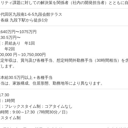
ュリティ課題に対しての解決策を関係者（社内の開発担当者）とともに
代田区九段南1-6-5九段会館テラス
各線 九段下駅から徒歩1分
640万円〜1075万円
30.5万円〜
：昇給あり　年1回

　年2回

00,000 円～10,750,000円

想定年収は、賞与及び各種手当、想定時間外勤務手当（30時間相当）を
します。

本給30.5万円以上＋各種手当

手当は、家族構成、住居形態、勤務地等により異なります。
17:30
：1時間
：フレックスタイム制：コアタイムなし

間：9:00～17:30（7時間30分／日）

クスタイム制