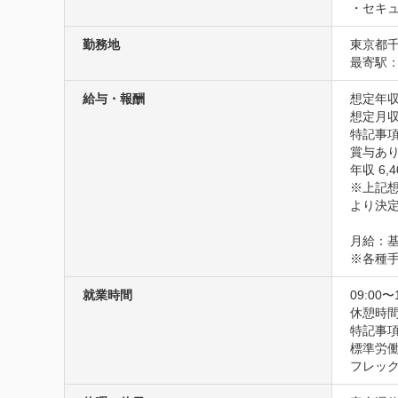
・セキ
勤務地
東京都千
最寄駅：
給与・報酬
想定年収
想定月収
特記事項
賞与あり
年収 6,4
※上記
より決定
月給：基
※各種
就業時間
09:00〜
休憩時間
特記事項
標準労働時
フレッ