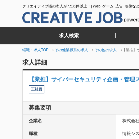
クリエイティブ職の求人が7.5万件以上！| Web･ゲーム･広告･映像な
power
求人検索
転職・求人TOP
その他業界系の求人
その他の求人
【業推】
求人詳細
【業推】サイバーセキュリティ企画・管理
正社員
募集要項
企業名
株式会社
職種
情報シス