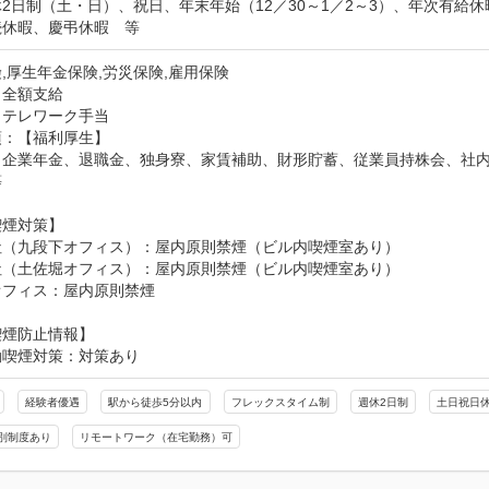
2日制（土・日）、祝日、年末年始（12／30～1／2～3）、年次有給
続休暇、慶弔休暇　等
,厚生年金保険,労災保険,雇用保険
：全額支給
：テレワーク手当
：【福利厚生】

出企業年金、退職金、独身寮、家賃補助、財形貯蓄、従業員持株会、社


煙対策】

社（九段下オフィス）：屋内原則禁煙（ビル内喫煙室あり）

社（土佐堀オフィス）：屋内原則禁煙（ビル内喫煙室あり）

オフィス：屋内原則禁煙
喫煙防止情報】
動喫煙対策：対策あり
経験者優遇
駅から徒歩5分以内
フレックスタイム制
週休2日制
土日祝日
別制度あり
リモートワーク（在宅勤務）可