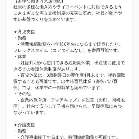
【多様な働き方支援制度】

社員の多様な働き方やライフイベントに対応できるよう
にさまざまな両立支援制度の充実に努め、社員が働きや
すい基盤づくりを進めています。

▼育児支援

・勤務

　- 時間短縮勤務を小学校6年生になるまで延長したり、
フレックスタイム（コアタイムなし）を併用可能です。

・休業

　- 妊娠判明から使用できる妊娠期休業、出産後に使用で
きる子の看護休業制度があります。

　- 育児休業は、3歳到達日の翌年度4月末まで、複数回取
得することも可能です。出生時育児休業（産後パパ育
休）では、休業中の一部就業も認めています。

・その他

　- 企業内保育所「ディアキッズ」を設置（田町、岡崎地
区）。社内で安心して子供を預けられ、早期復職にもつ
ながっています。

▼介護支援

・勤務

　- 介護事由終了するまで、時間短縮勤務が可能です。
