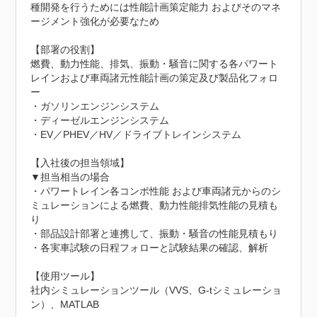
種開発を行うためには性能計画策定能力 およびそのマネ
ージメント強化が必要なため

【部署の役割】

燃費、動力性能、排気、振動・騒音に関する各パワート
レインおよび車両諸元性能計画の策定及び製品化フォロ
ー

・ガソリンエンジンシステム

・ディーゼルエンジンシステム

・EV／PHEV／HV／ドライブトレインシステム

【入社後の担当領域】

▼担当相当の場合

・パワートレイン各コンポ性能 および車両諸元からのシ
ミュレーションによる燃費、動力性能排気性能の見積も
り

・部品設計部署と連携して、振動・騒音の性能見積もり

・各実車試験の日程フォローと試験結果の確認、解析

【使用ツール】

社内シミュレーションツール（VVS、G-tシミュレーショ
ン）、MATLAB
