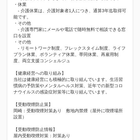
・休業

　- 介護休業は、介護対象者1人につき、通算3年迄取得可
能です。

・その他

　- 介護専門家にメールや電話で随時無料で相談できる窓
口を設置

・その他

　- リモートワーク制度、フレックスタイム制度、ライフ
プラン休業、ボランティア休業、帯同休業、再雇用制
度、両立支援コンシェルジュ

【健康経営への取り組み】

当社は健康経営にも積極的に取り組んでいます。生活習
慣病の予防策やメンタルヘルス対策、近年での新型コロ
ナウイルスの感染症対策等に取り組んでいます。

【受動喫煙防止策】

岡崎：受動喫煙対策あり　敷地内禁煙（屋外に喫煙場所
設置）
【受動喫煙防止情報】
屋内受動喫煙対策：対策あり