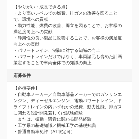
【やりがい・成長できる点】

・より高いレベルでの燃費、排ガスの改善を図ること
で、環境への貢献

・動力性能、燃費の改善、両立を図ることで、お客様の
満足度向上への貢献

・静粛性の良い製品に改善することで、お客様の満足度
向上への貢献

・パワートレイン、制御に対する知識の向上

・パワートレインだけではなく、車両諸元も含めた計画
策定することで車両全体での知識の向上
応募条件
【必須要件】

・自動車メーカー／自動車部品メーカーでのガソリンエ
ンジン、ディーゼルエンジン、電動パワートレイン、ド
ライブトレインの内いずれかの燃費、動力性能、排ガス
に関わる設計開発若しくは試験経験

　または、振動・騒音に関わる開発経験

・工学系の基礎知識／機械工学の基礎知識

・普通自動車免許（AT限定可）
