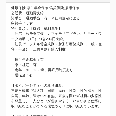
健康保険,厚生年金保険,労災保険,雇用保険
交通費：通勤費支給
諸手当：通勤手当：有　※社内規定による

家族手当：有
特記事項：【待遇・福利厚生】

・社宅・独身寮完備、カフェテリアプラン、リモートワ
ーク補助（1日につき200円支給）

・社員パーソナル賃金規則・財形貯蓄諸規則（一般・住
宅・年金）・三菱車割引購入制度

・厚生年金基金：有

・寮・社宅：有

・定年：有　※60歳、再雇用制度あり

・退職金：有

【ダイバーシティへの取り組み】

三菱自動車では人種、国籍、民族、性別、性的指向、性
自認、年齢、障がいの有無、宗教を問わず社員の多様性
を尊重し、一人ひとりが働きやすく、いきいきと仕事に
取り組むことができる環境づくりに取り組んでいます。
