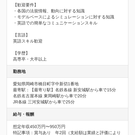
【歓迎要件】

・各国の法規情報、動向に対する知識

・モデルベースによるシミュレーションに対する知識

・英語での簡単なコミュニケーションスキル

【言語】

英語スキル歓迎

【学歴】

高専卒・大卒以上
勤務地
愛知県岡崎市橋目町字中新切1番地
最寄駅：【最寄り駅】名鉄各線 新安城駅から車で15分

名鉄名古屋本線 東岡崎駅から車で20分

JR各線 三河安城駅から車で25分
給与・報酬
想定年収450万円〜950万円
特記事項：賞与あり　年2回（支給額は業績と評価により