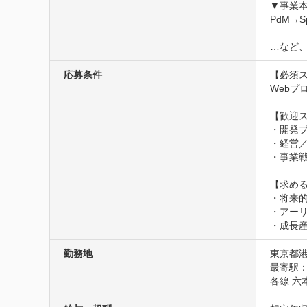
▼事業本
PdM→
…など
応募条件
【必須ス
Webプ
【歓迎ス
・開発プ
・経営／
・事業戦
【求める
・将来的
・アーリ
・成長
勤務地
東京都港
最寄駅：
各線 六