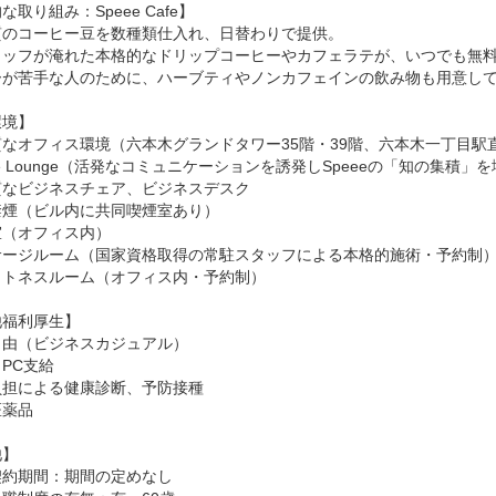
取り組み：Speee Cafe】

のコーヒー豆を数種類仕入れ、日替わりで提供。

タッフが淹れた本格的なドリップコーヒーやカフェラテが、いつでも無料
ーが苦手な人のために、ハーブティやノンカフェインの飲み物も用意して
境】

なオフィス環境（六本木グランドタワー35階・39階、六本木一丁目駅直
ee Lounge（活発なコミュニケーションを誘発しSpeeeの「知の集積
なビジネスチェア、ビジネスデスク

煙（ビル内に共同喫煙室あり）

（オフィス内）

サージルーム（国家資格取得の常駐スタッフによる本格的施術・予約制）
トネスルーム（オフィス内・予約制）

福利厚生】

由（ビジネスカジュアル）

PC支給

担による健康診断、予防接種

薬品

】

約期間：期間の定めなし
