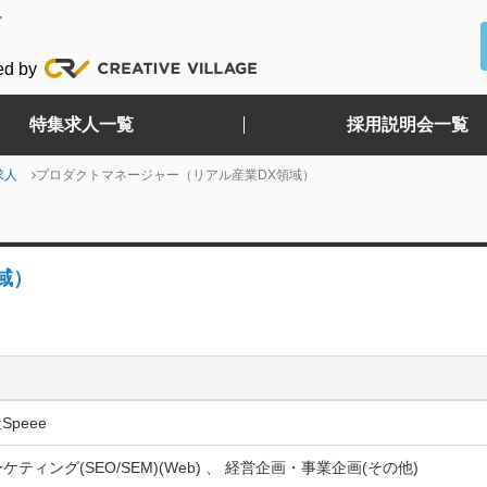
ど
ed by
特集求人一覧
採用説明会一覧
求人
プロダクトマネージャー（リアル産業DX領域）
域）
peee
ケティング(SEO/SEM)(Web) 、 経営企画・事業企画(その他)