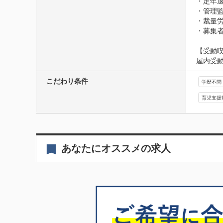
・定年退
・管理監
・裁量労
・募集者
【受動
屋内受
こだわり条件
学歴不問
育児支援
あなたにオススメの求人