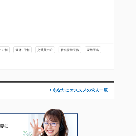
イム制
週休2日制
交通費支給
社会保険完備
家族手当
あなたにオススメの求人
一覧