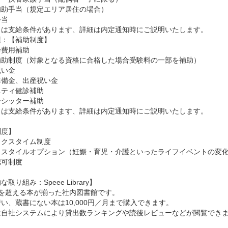
助手当（規定エリア居住の場合）

当

当は支給条件があります、詳細は内定通知時にご説明いたします。
：【補助制度】

費用補助

補助制度（対象となる資格に合格した場合受験料の一部を補助）

い金

備金、出産祝い金

ティ健診補助

シッター補助

当は支給条件があります、詳細は内定通知時にご説明いたします。

度】

クスタイム制度

クスタイルオプション（妊娠・育児・介護といったライフイベントの変化
可制度

取り組み：Speee Library】

0冊を超える本が揃った社内図書館です。

い、蔵書にない本は10,000円／月まで購入できます。

は自社システムにより貸出数ランキングや読後レビューなどが閲覧できま