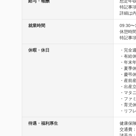
給与・報酬
想定年収
特記事項
詳細は
就業時間
09:30〜
休憩時間
特記事
休暇・休日
・完全週
・有給休
・年末年
・夏季休
・慶弔休
・産前産
・出産立
・マタニ
・ファミ
・育児休
・リフ
待遇・福利厚生
健康保険
交通費
諸手当：