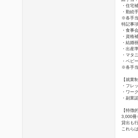
・住宅補
・勤続手
※各手
特記事項
・食事会
・資格
・結婚祝
・出産準
・マタニ
・ベビー
※各手
【就業制
・フレッ
・ワー
・副業認
【特徴的な
3,00
貸出も行
これら