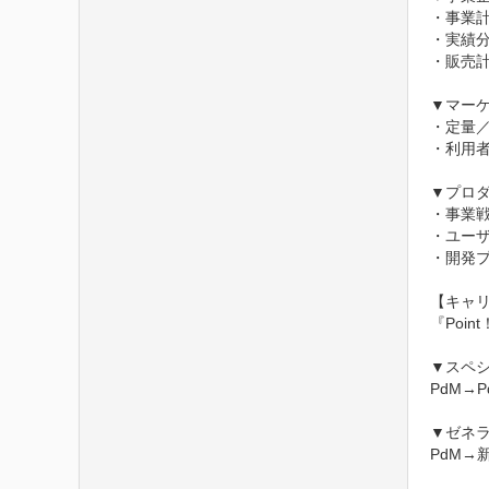
・事業計
・実績
・販売計
▼マーケ
・定量／
・利用者
▼プロダ
・事業
・ユー
・開発プ
【キャリ
『Poi
▼スペシ
PdM→P
▼ゼネラ
PdM→