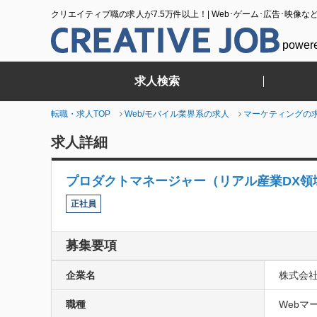
クリエイティブ職の求人が7.5万件以上！| Web･ゲーム･広告･映像な
power
求人検索
転職・求人TOP
Web/モバイル業界系の求人
マーケティングの
求人詳細
プロダクトマネージャー（リアル産業DX領
正社員
募集要項
企業名
株式会社S
職種
Webマー