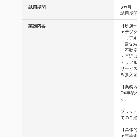
試用期間
3カ月
試用期
業務内容
【所属部
▼デジタ
・リア
・最先端
・不動
・直近
・リアル
サービス
※参入
【業務内
DX事
す。

プラッ
でのご経
【具体的
▼事業企