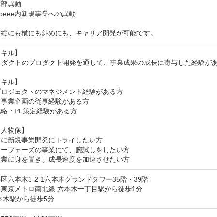
部異動

Speee内新規事業への異動

、縦にも横にも斜めにも、キャリア開発が可能です。
キル】

ロダクトのプロダクト開発を通して、事業成果の成長に寄与した経験があ
キル】

ロジェクトのマネジメント経験がある方

事業企画の従事経験がある方

略・PL策定経験がある方

人物像】

に新規事業開発にトライしたい方

ーフェーズの事業にて、腕試しをしたい方

産業に身を置き、成長速度を加速させたい方
区六本木3-2-1六本木グランドタワー35階・39階
東京メトロ南北線 六本木一丁目駅から徒歩1分

本木駅から徒歩5分