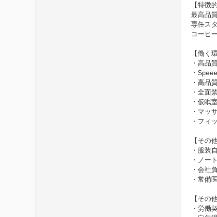
【特徴的な
最高品質
専任ス
コーヒ
【働く環
・高品質
・Spe
・高品質
・全面禁
・仮眠室
・マッ
・フィッ
【その他
・服装自
・ノート
・会社負
・常備医
【その他
・労働契