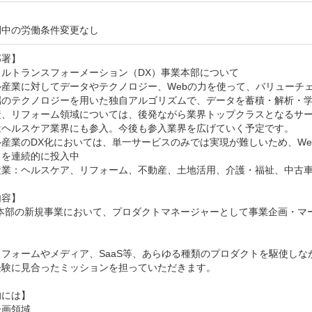
間中の労働条件変更なし
署】

ルトランスフォーメーション（DX）事業本部について

ル産業に対してデータやテクノロジー、Webの力を使って、バリューチェ
のテクノロジーを用いた独自アルゴリズムで、データを蓄積・解析・学習
産、リフォーム領域については、後発ながら業界トップクラスとなるサー
はヘルスケア業界にも参入。今後も参入業界を広げていく予定です。

産業のDX化においては、単一サービスのみでは実現が難しいため、We
を連続的に投入中

産業：ヘルスケア、リフォーム、不動産、土地活用、介護・福祉、中古車
容】

業本部の新規事業において、プロダクトマネージャーとして事業企画・マ
トフォームやメディア、SaaS等、あらゆる種類のプロダクトを駆使しな
験に見合ったミッションを担っていただきます。

には】

画領域
