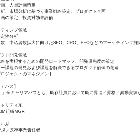
画、人員計画策定

分析、市場分析に基づく事業戦略策定、プロダクト企画

画の策定、投資対効果評価

ティング領域

定性分析

数、申込者数拡大に向けたSEO、CRO、EFOなどのマーケティング施策
クト開発領域

戦略を実現するための開発ロードマップ、開発優先度の策定

ザー課題の発見および課題を解決できるプロダクト価値の創造

ロジェクトのマネジメント

アパス】

nt！』全キャリアパスとも、既存社員において既に昇進／昇格／異動実績が
ャリティ系

dM組織MGR

ル系

新規／既存事業責任者
