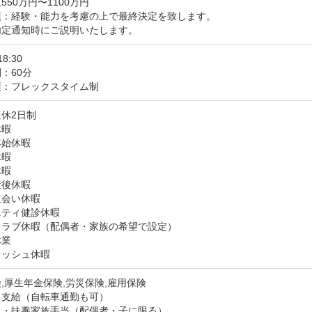
550万円〜1100万円
：経験・能力を考慮の上で最終決定を致します。 

内定通知時にご説明いたします。
18:30
：60分
項：フレックスタイム制
休2日制

暇

始休暇

暇

暇

後休暇

会い休暇

ティ健診休暇

ラブ休暇（配偶者・家族の希望で設定）

業

レッシュ休暇
,厚生年金保険,労災保険,雇用保険
：支給（自転車通勤も可）
・扶養家族手当（配偶者・子に限る）
