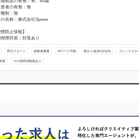
職制度の有無：有、60歳

督者の有無：無

働制：無

の名称：株式会社Speee
喫煙防止情報】
動喫煙対策：対策あり
即日スタート
経験者優遇
Wワーク可能
駅から徒歩5分以内
フレックスタ
制度
その他特別制度あり