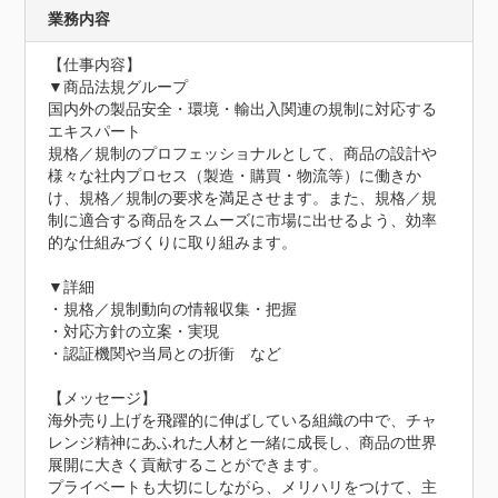
業務内容
【仕事内容】

▼商品法規グループ

国内外の製品安全・環境・輸出入関連の規制に対応する
エキスパート

規格／規制のプロフェッショナルとして、商品の設計や
様々な社内プロセス（製造・購買・物流等）に働きか
け、規格／規制の要求を満足させます。また、規格／規
制に適合する商品をスムーズに市場に出せるよう、効率
的な仕組みづくりに取り組みます。

▼詳細

・規格／規制動向の情報収集・把握

・対応方針の立案・実現

・認証機関や当局との折衝　など

【メッセージ】

海外売り上げを飛躍的に伸ばしている組織の中で、チャ
レンジ精神にあふれた人材と一緒に成長し、商品の世界
展開に大きく貢献することができます。

プライベートも大切にしながら、メリハリをつけて、主