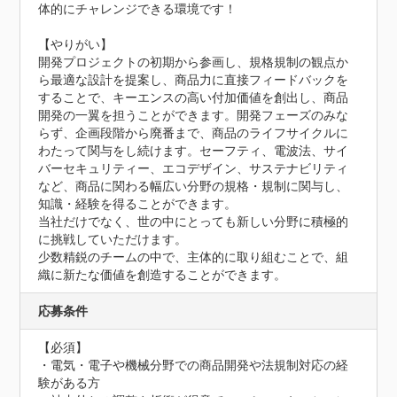
体的にチャレンジできる環境です！

【やりがい】

開発プロジェクトの初期から参画し、規格規制の観点か
ら最適な設計を提案し、商品力に直接フィードバックを
することで、キーエンスの高い付加価値を創出し、商品
開発の一翼を担うことができます。開発フェーズのみな
らず、企画段階から廃番まで、商品のライフサイクルに
わたって関与をし続けます。セーフティ、電波法、サイ
バーセキュリティー、エコデザイン、サステナビリティ
など、商品に関わる幅広い分野の規格・規制に関与し、
知識・経験を得ることができます。

当社だけでなく、世の中にとっても新しい分野に積極的
に挑戦していただけます。

少数精鋭のチームの中で、主体的に取り組むことで、組
織に新たな価値を創造することができます。
応募条件
【必須】

・電気・電子や機械分野での商品開発や法規制対応の経
験がある方
