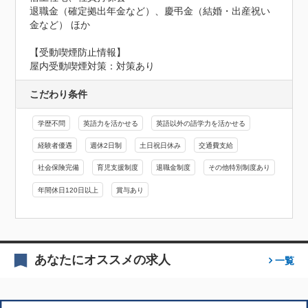
退職金（確定拠出年金など）、慶弔金（結婚・出産祝い
金など） ほか
【受動喫煙防止情報】
屋内受動喫煙対策：対策あり
こだわり条件
学歴不問
英語力を活かせる
英語以外の語学力を活かせる
経験者優遇
週休2日制
土日祝日休み
交通費支給
社会保険完備
育児支援制度
退職金制度
その他特別制度あり
年間休日120日以上
賞与あり
あなたにオススメの求人
一覧