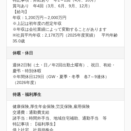
特記事項：昇給あり　年1～2回（4月、10月）

賞与あり　年4回（3月、6月、9月、12月）

【給与】

年収：1,200万円～2,000万円

※上記は初年度の想定年収

※年収は会社業績によって変動することがあります

※社員平均年収：2,178万円（2025年度実績）　平均年齢
35.0歳
休暇・休日
週休2日制（土・日／年2回出勤土曜有）、祝日、有給・
慶弔・特別休暇

※年間休日129日（GW・夏季・冬季　各7～9連休）
（2026年度）
待遇・福利厚生
健康保険,厚生年金保険,労災保険,雇用保険
交通費：通勤費支給
諸手当：時間外手当、地域住宅補助、通勤手当　等
特記事項：【福利厚生】

借上社宅、社員持株会
