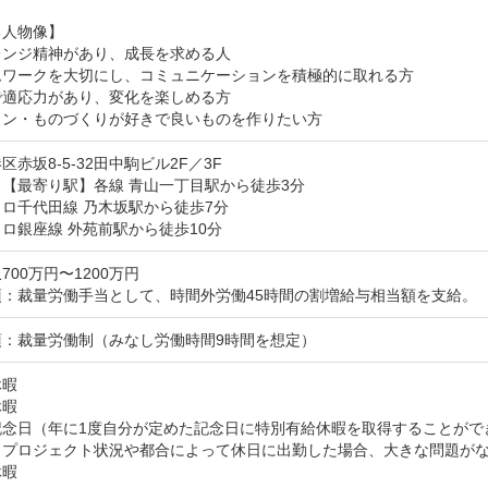
人物像】

ンジ精神があり、成長を求める人

ムワークを大切にし、コミュニケーションを積極的に取れる方

適応力があり、変化を楽しめる方

イン・ものづくりが好きで良いものを作りたい方
区赤坂8-5-32田中駒ビル2F／3F
【最寄り駅】各線 青山一丁目駅から徒歩3分

ロ千代田線 乃木坂駅から徒歩7分

ロ銀座線 外苑前駅から徒歩10分
700万円〜1200万円
項：裁量労働手当として、時間外労働45時間の割増給与相当額を支給。
項：裁量労働制（みなし労働時間9時間を想定）
暇

暇

念日（年に1度自分が定めた記念日に特別有給休暇を取得することがで
プロジェクト状況や都合によって休日に出勤した場合、大きな問題が
休暇