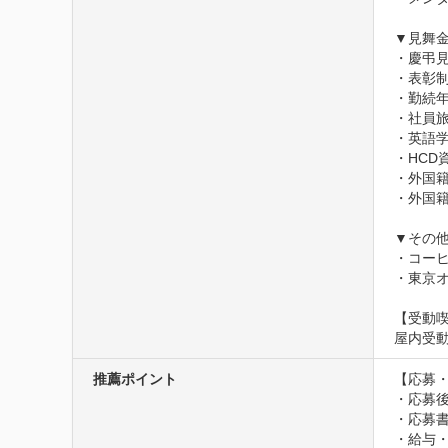
▼見舞金
・慶弔見
・表彰制
・勤続年
・社員旅
・英語学
・HCD
・外国籍
・外国籍
▼その他	
・コーヒ
・東京
【受動
屋内受
推薦ポイント
【応募・
・応募
・応募
・給与