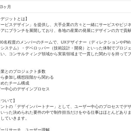
3ヶ月
デジットとは】

サービスデザイン」を提供し、大手企業の方々と一緒にサービスやビジ
ジアにブランチを展開しており、各地の産業の発展にデザインの力で貢献
00名程度のメンバーのチームで、UXデザイナー（ディレクションやP
ンシステム）・デベロッパー（技術設計・開発）といった体制でプロジ
違い、コンサルティング領域から実装領域まで一貫した関わりを持ってプ
業とのプロジェクト多数

ら参加し構想段階から関わる

めたチーム構成

ー中心のデザインプロセス

ついて】

アントの「デザインパートナー」として、ユーザー中心のプロセスでデザ
といった決められた要件の中で制作担当だけをやる仕事はほとんどあり
していきます。

ーリサーチ、ユーザー理解
