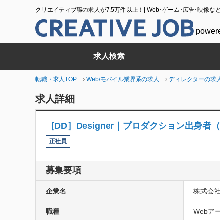
クリエイティブ職の求人が7.5万件以上！| Web･ゲーム･広告･映像な
power
求人検索
転職・求人TOP
Web/モバイル業界系の求人
ディレクターの求
求人詳細
［DD］Designer｜プロダクション出身者（Art
正社員
募集要項
企業名
株式会
職種
Webア