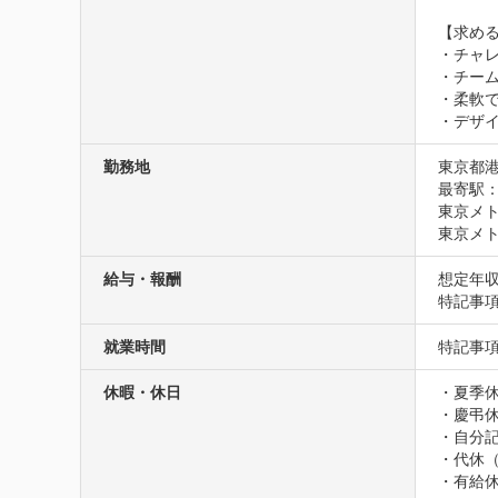
【求める
・チャレ
・チー
・柔軟で
・デザ
勤務地
東京都港
最寄駅：
東京メト
東京メト
給与・報酬
想定年収
特記事
就業時間
特記事
休暇・休日
・夏季休
・慶弔休
・自分記
・代休（
・有給