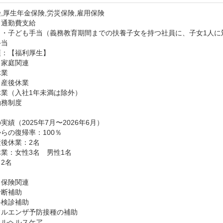
,厚生年金保険,労災保険,雇用保険
：通勤費支給
・子ども手当（義務教育期間までの扶養子女を持つ社員に、子女1人に対
手当
：【福利厚生】

家庭関連

業

産後休業

業（入社1年未満は除外）

務制度

実績（2025年7月〜2026年6月）

らの復帰率：100％

後休業：2名

業：女性3名　男性1名

2名

保険関連

断補助

検診補助

ルエンザ予防接種の補助

ルヘルスケア
