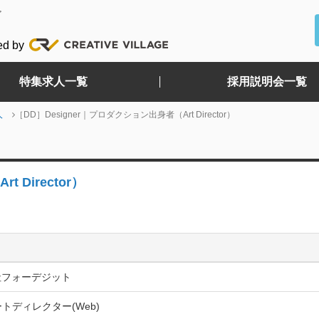
ど
ed by
特集求人一覧
採用説明会一覧
人
［DD］Designer｜プロダクション出身者（Art Director）
 Director）
社フォーデジット
ートディレクター(Web)