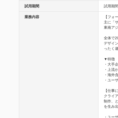
試用期間
試用期間
業務内容
【フォー
主に「
東南ア
全体で2
デザイ
ったく
▼特徴

・大手企
・上流か
・海外含
・ユーザ
【仕事に
クライ
制作、
を生み出
・ユーザ