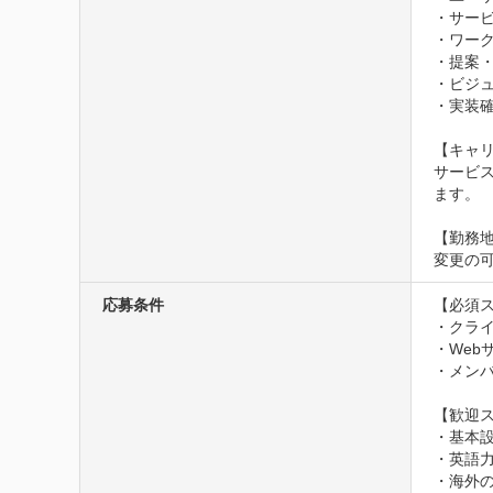
・サービ
・ワーク
・提案・
・ビジュ
・実装確
【キャリ
サービ
ます。

【勤務地
変更の
応募条件
【必須ス
・クライ
・Web
・メンバ
【歓迎ス
・基本設
・英語力
・海外の