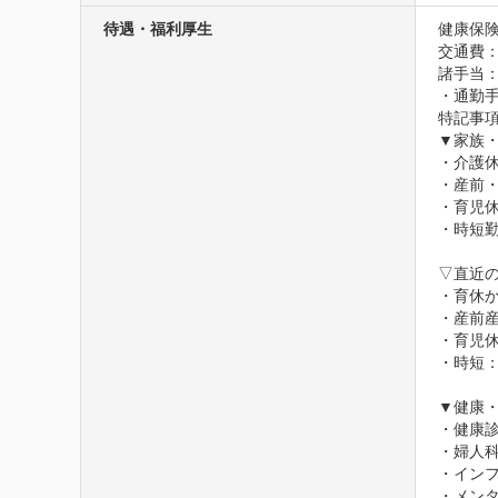
待遇・福利厚生
健康保険
交通費
諸手当：
・通勤
特記事項
▼家族・
・介護休
・産前・
・育児休
・時短勤
▽直近の
・育休か
・産前産
・育児休
・時短：
▼健康・
・健康診
・婦人科
・インフ
・メンタ