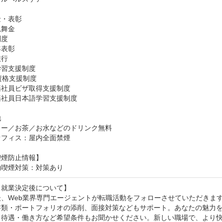
・表彰

舞金

度

表彰

行

習支援制度

資格支援制度

社員ビザ取得支援制度

社員日本語学習支援制度



ー／お茶／お水などのドリンク無料

オフィス：屋内全面禁煙
喫煙防止情報】
動喫煙対策：対策あり
就業決定後について】

後、Web業界専門エージェントが転職活動をフォローさせていただきます
書類・ポートフォリオの添削、面接対策などもサポート。あなたの魅力を
・待遇・働き方など希望条件もお聞かせください。新しい職場で、より快