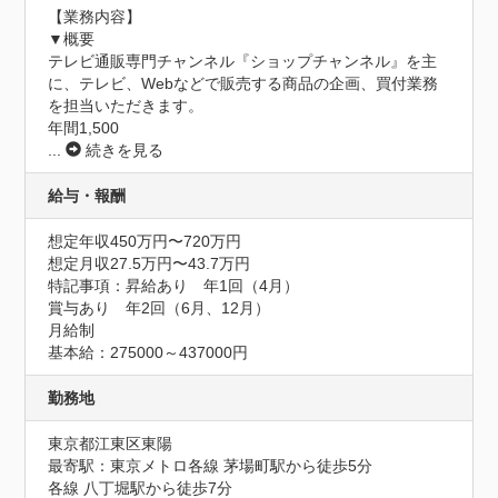
【業務内容】

▼概要

テレビ通販専門チャンネル『ショップチャンネル』を主
に、テレビ、Webなどで販売する商品の企画、買付業務
を担当いただきます。

年間1,500
...
続きを見る
給与・報酬
想定年収450万円〜720万円
想定月収27.5万円〜43.7万円
特記事項：昇給あり　年1回（4月）

賞与あり　年2回（6月、12月）

月給制

基本給：275000～437000円
勤務地
東京都江東区東陽
最寄駅：東京メトロ各線 茅場町駅から徒歩5分

各線 八丁堀駅から徒歩7分