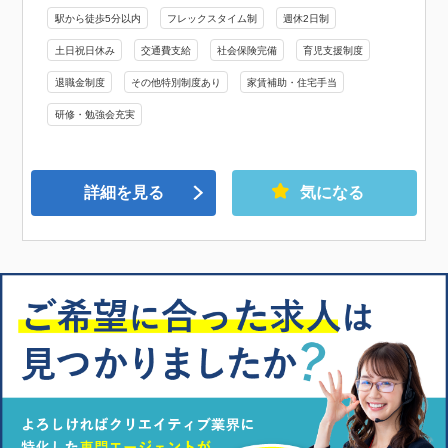
駅から徒歩5分以内
フレックスタイム制
週休2日制
土日祝日休み
交通費支給
社会保険完備
育児支援制度
退職金制度
その他特別制度あり
家賃補助・住宅手当
研修・勉強会充実
詳細を見る
気になる