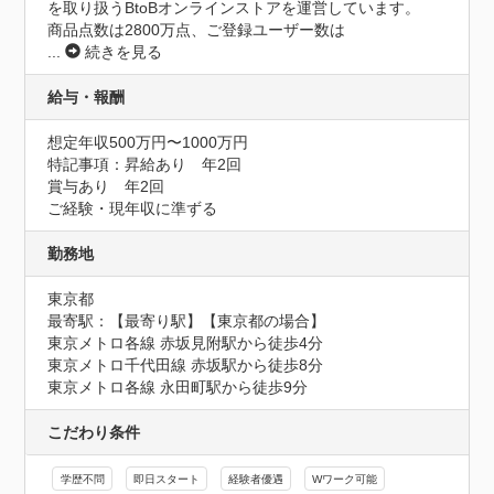
を取り扱うBtoBオンラインストアを運営しています。

商品点数は2800万点、ご登録ユーザー数は
...
続きを見る
給与・報酬
想定年収500万円〜1000万円
特記事項：昇給あり　年2回

賞与あり　年2回

ご経験・現年収に準ずる
勤務地
東京都
最寄駅：【最寄り駅】【東京都の場合】

東京メトロ各線 赤坂見附駅から徒歩4分

東京メトロ千代田線 赤坂駅から徒歩8分

東京メトロ各線 永田町駅から徒歩9分
こだわり条件
学歴不問
即日スタート
経験者優遇
Wワーク可能