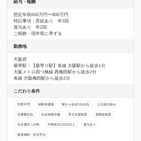
給与・報酬
想定年収650万円〜900万円
特記事項：昇給あり　年2回

賞与あり　年2回

ご経験・現年収に準ずる
勤務地
大阪府
最寄駅：【最寄り駅】各線 大阪駅から徒歩1分

大阪メトロ四つ橋線 西梅田駅から徒歩2分

各線 大阪梅田駅から徒歩2分
こだわり条件
学歴不問
経験者優遇
駅から徒歩5分以内
土日祝日休み
交通費支給
社会保険完備
育児支援制度
退職金制度
完全週休二日制
年間休日120日以上
賞与あり
家賃補助・住宅手当