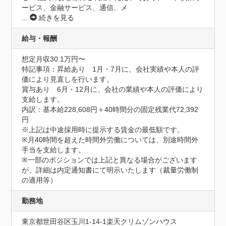
ービス、金融サービス、通信、メ
...
続きを見る
給与・報酬
想定月収30.1万円〜
特記事項：昇給あり　1月・7月に、会社実績や本人の評
価により見直しを行います。

賞与あり　6月・12月に、会社の業績や本人の評価により
支給します。

内訳：基本給228,608円＋40時間分の固定残業代72,392
円

※上記は中途採用時に提示する賃金の最低額です。

※月40時間を超えた時間外労働については、別途時間外
手当を支給します。

※一部のポジションでは上記と異なる場合がございます
が、詳細は内定通知書にて明示いたします（裁量労働制
の適用等）
勤務地
東京都世田谷区玉川1-14-1楽天クリムゾンハウス