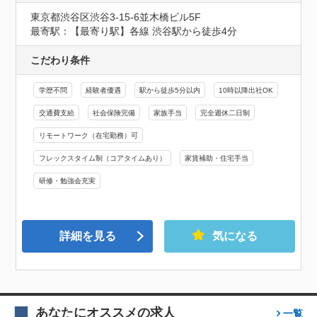
東京都渋谷区渋谷3-15-6並木橋ビル5F
最寄駅：【最寄り駅】各線 渋谷駅から徒歩4分
こだわり条件
学歴不問
経験者優遇
駅から徒歩5分以内
10時以降出社OK
交通費支給
社会保険完備
家族手当
完全週休二日制
リモートワーク（在宅勤務）可
フレックスタイム制（コアタイムあり）
家賃補助・住宅手当
研修・勉強会充実
詳細を見る
気になる
あなたにオススメの求人
一覧