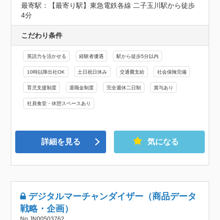
最寄駅：【最寄り駅】東急電鉄各線 二子玉川駅から徒歩
4分
こだわり条件
英語力を活かせる
経験者優遇
駅から徒歩5分以内
10時以降出社OK
土日祝日休み
交通費支給
社会保険完備
育児支援制度
退職金制度
完全週休二日制
賞与あり
社員食堂・休憩スペースあり
詳細を見る
気になる
デジタルマーチャンダイザー（商品データ
戦略・企画）
No.JN00503762