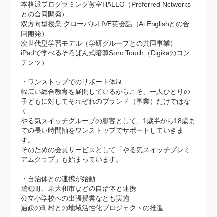
本格派プログラミング教室HALLO（Preferred Networks
との合同開発）

双方向型授業 グローバルLIVE英会話（Ai Englishとの合
同開発）

次世代型学習モデル（学研グループとの共同事業）

iPadで学べるそろばん式暗算Soro Touch（Digikaのコン
テンツ）

・ワンストップでのサポート体制

幅広い総合教育を展開しているからこそ、一人ひとりの
子どもに対してそれぞれのブランド（事業）だけではな
く

やる気スイッチグループの顧客として、1歳半から18歳ま
での長い時間軸をワンストップでサポートしていきま
す。

そのための会員サービスとして「やる気スイッチプレミ
アムクラブ」も始まっています。

・自治体との連携が始動

瑞穂町、東大和市などの自治体と連携　

公立小学校への出張授業なども実施

過疎の町村との地域活性化プロジェクトの推進