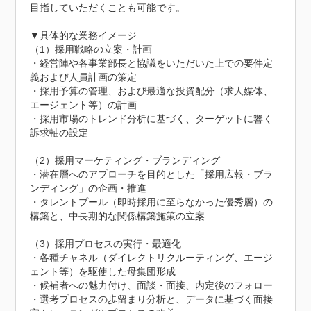
目指していただくことも可能です。

▼具体的な業務イメージ

（1）採用戦略の立案・計画

・経営陣や各事業部長と協議をいただいた上での要件定
義および人員計画の策定

・採用予算の管理、および最適な投資配分（求人媒体、
エージェント等）の計画

・採用市場のトレンド分析に基づく、ターゲットに響く
訴求軸の設定

（2）採用マーケティング・ブランディング

・潜在層へのアプローチを目的とした「採用広報・ブラ
ンディング」の企画・推進

・タレントプール（即時採用に至らなかった優秀層）の
構築と、中長期的な関係構築施策の立案

（3）採用プロセスの実行・最適化

・各種チャネル（ダイレクトリクルーティング、エージ
ェント等）を駆使した母集団形成

・候補者への魅力付け、面談・面接、内定後のフォロー

・選考プロセスの歩留まり分析と、データに基づく面接