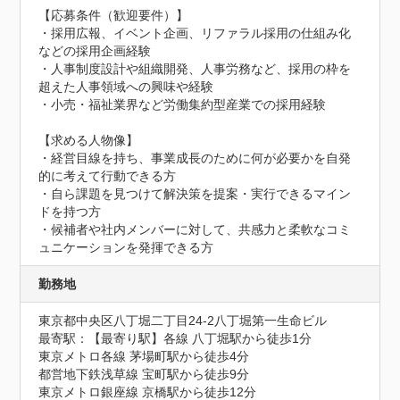
【応募条件（歓迎要件）】

・採用広報、イベント企画、リファラル採用の仕組み化
などの採用企画経験

・人事制度設計や組織開発、人事労務など、採用の枠を
超えた人事領域への興味や経験

・小売・福祉業界など労働集約型産業での採用経験

【求める人物像】

・経営目線を持ち、事業成長のために何が必要かを自発
的に考えて行動できる方

・自ら課題を見つけて解決策を提案・実行できるマイン
ドを持つ方

・候補者や社内メンバーに対して、共感力と柔軟なコミ
ュニケーションを発揮できる方
勤務地
東京都中央区八丁堀二丁目24-2八丁堀第一生命ビル
最寄駅：【最寄り駅】各線 八丁堀駅から徒歩1分

東京メトロ各線 茅場町駅から徒歩4分

都営地下鉄浅草線 宝町駅から徒歩9分

東京メトロ銀座線 京橋駅から徒歩12分
