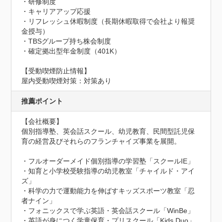
・研修制度

・キャリアアップ応援

・リフレッシュ休暇制度（長期休暇取得で会社より報奨
金授与）

・TBSグループ持ち株会制度

・確定拠出型年金制度（401K）
【受動喫煙防止情報】
屋内受動喫煙対策：対策あり
推薦ポイント
【会社概要】

個別指導塾、英会話スクール、幼児教育、民間型託児保
育の経営及びそれらのフランチャイズ事業を展開。

・フルオーダーメイド個別指導の学習塾「スクールIE」

・知育と小学校受験指導の幼児教室「チャイルド・アイ
ズ」

・科学の力で運動能力を伸ばすキッズスポーツ教室「忍
者ナイン」

・フォニックスで学ぶ英語・英会話スクール「WinBe」

・英語が身につく学童保育・プリスクール「Kids Duo」
