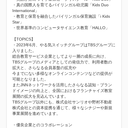
・真の国際人を育てるバイリンガル幼児園「Kids Duo 
International」

・教育と保育を融合したバイリンガル保育施設「i Kids 
Star」

・世界基準のコンピュータサイエンス教育「HALLO」

【TOPICS】

・2023年6月、やる気スイッチグループはTBSグループに
入りました。

総合教育サービス企業としてより一層の成長に向け、
TBSグループのメディアとしての発信力で、利用者数の
拡大と、さらなる会員基盤の拡充や

今までにない多様なオンラインコンテンツなどの提供が
可能となりました。

またJNNネットワークを活用したさらなる認知・ブラン
ドイメージの向上と、全国におけるフランチャイズ教室
展開の拡大を見込んでいます。

TBSグループ以外にも、株式会社サンリオや野村不動産
株式会社との資本提携を通じて、様々なシナジーや新規
事業展開を進めています。

・優良企業とのコラボレーション
