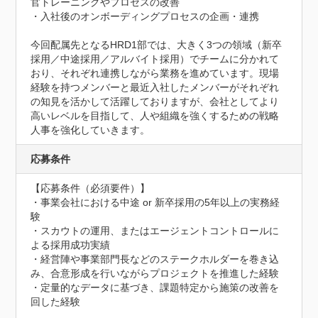
官トレーニングやプロセスの改善

・入社後のオンボーディングプロセスの企画・連携

今回配属先となるHRD1部では、大きく3つの領域（新卒
採用／中途採用／アルバイト採用）でチームに分かれて
おり、それぞれ連携しながら業務を進めています。現場
経験を持つメンバーと最近入社したメンバーがそれぞれ
の知見を活かして活躍しておりますが、会社としてより
高いレベルを目指して、人や組織を強くするための戦略
人事を強化していきます。
応募条件
【応募条件（必須要件）】

・事業会社における中途 or 新卒採用の5年以上の実務経
験

・スカウトの運用、またはエージェントコントロールに
よる採用成功実績

・経営陣や事業部門長などのステークホルダーを巻き込
み、合意形成を行いながらプロジェクトを推進した経験

・定量的なデータに基づき、課題特定から施策の改善を
回した経験
