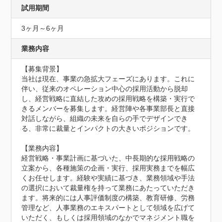
試用期間
3ヶ月～6ヶ月
業務内容
【募集背景】

当社は現在、事業の急拡大フェーズにあります。これに
伴い、従来のオペレーション中心の採用活動から脱却
し、経営戦略に直結した攻めの採用戦略を構築・実行で
きるメンバーを募集します。経営陣や各事業部長と直接
対話しながら、組織の未来を自らの手でデザインでき
る、非常に裁量とインパクトの大きいポジションです。

【業務内容】

経営戦略・事業計画に基づいた、中長期的な採用戦略の
立案から、各種施策の企画・実行、採用実務までを幅広
くお任せします。経験や実績に基づき、業務領域や手法
の選択において裁量権を持って業務にあたっていただき
ます。将来的には人事評価制度の構築、教育研修、労務
管理など、人事業務のエキスパートとして領域を広げて
いただく、もしくは採用領域のなかでマネジメント職を