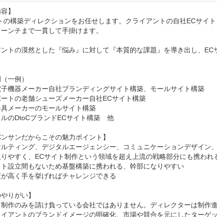
容】

トの構築ディレクションをお任せします。クライアントの自社ECサイト、モ
ーンチまで一貫して手掛けます。

アントの漠然とした『悩み』に対して『本質的な課題』を導き出し、EC
（一例）

電子機器メーカー自社ブランディングサイト構築、モールサイト構築

ートの老舗シューズメーカー自社ECサイト構築

具メーカーのモールサイト構築

ルのDtoCブランドECサイト構築　他

ンサンだからこその魅力ポイント】

サルティング、デジタルエージェンシー、コミュニケーションデザイン
りやすく、ECサイト制作という領域を超え上流の戦略部分にも携われる
ット設立間もないため基盤構築に携われる、幹部になりやすい

が高く手を挙げればチャレンジできる

やりがい】

、制作のみを請け負っている会社ではありません。ディレクターは制作
ライアントのブランドイメージの明確化、市場や競合を元にしたターゲ