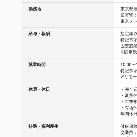
勤務地
東京都港
最寄駅：
東京メト
給与・報酬
想定年収
特記事項
固定残業
※固定
就業時間
10:00〜
特記事項
※リモ
休暇・休日
・完全週
・夏季休
・年末年
・有給休
年間休日
待遇・福利厚生
健康保険
交通費