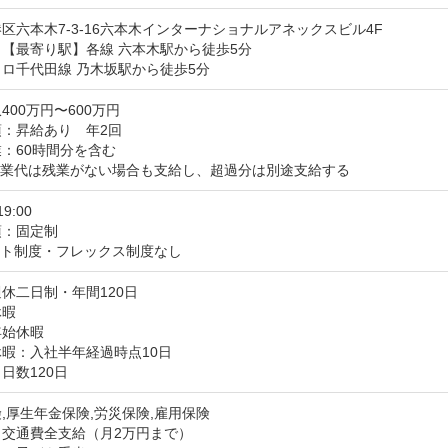
区六本木7-3-16六本木インターナショナルアネックスビル4F
【最寄り駅】各線 六本木駅から徒歩5分

ロ千代田線 乃木坂駅から徒歩5分
400万円〜600万円
：昇給あり　年2回

：60時間分を含む

残業代は残業がない場合も支給し、超過分は別途支給する
19:00
：固定制

ート制度・フレックス制度なし
休二日制・年間120日

暇

始休暇

暇：入社半年経過時点10日
日数120日
,厚生年金保険,労災保険,雇用保険
：交通費全支給（月2万円まで）