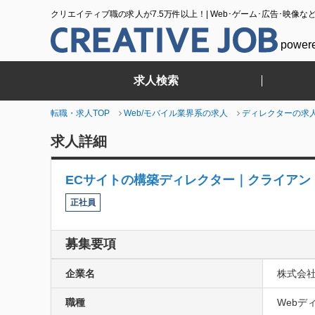
クリエイティブ職の求人が7.5万件以上！| Web･ゲーム･広告･映像な
power
求人検索
転職・求人TOP
Web/モバイル業界系の求人
ディレクターの求
求人詳細
ECサイトの構築ディレクター｜クライアン
正社員
募集要項
企業名
株式会社Ro
職種
Webデ