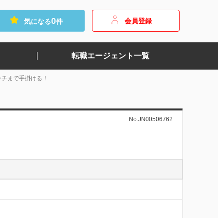
0
会員登録
気になる
件
転職エージェント一覧
ンチまで手掛ける！
No.JN00506762