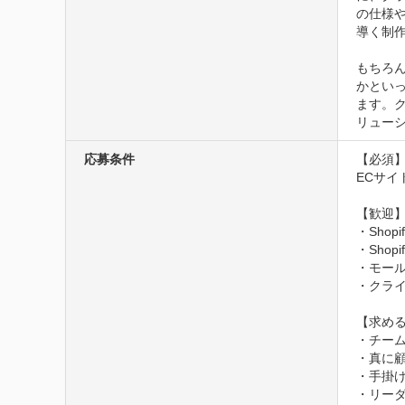
の仕様
導く制作
もちろ
かとい
ます。
リューシ
応募条件
【必須】
ECサイ
【歓迎】
・Sho
・Sho
・モール
・クライ
【求める
・チー
・真に
・手掛
・リー