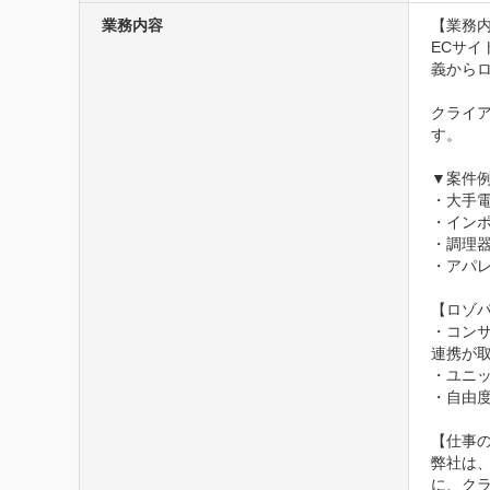
業務内容
【業務内
ECサイ
義からロ
クライ
す。

▼案件例
・大手
・インポ
・調理器
・アパレ
【ロゾパ
・コン
連携が取
・ユニ
・自由度
【仕事の
弊社は
に、ク