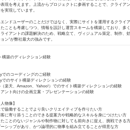
や表現を考えます。上流からプロジェクトに参画することで、クライア
を実現しています。

んエンドユーザーのことだけではなく、実際にサイトを運用するクライ
ったことも考慮しつつ、情報を設計し運営スキームを構築しており、多
クライアントの課題解決のため、戦略立て、ヴィジュアル策定、制作、効
ョン”が弊社最大の強みです。


ト構築のディレクション経験



pifyでのコーディングのご経験

pifyでのサイト構築ディレクションの経験

（楽天、Amazon、Yahoo!）でのサイト構築ディレクションの経験

アント向けの企画立案・プレゼンテーションの経験

人物像】

ムで協働することでより良いクリエイティブを作りたい方

顧客に寄り添うことのできる提案力や戦略的なスキルを身につけたい方

けたことのないジャンルや制作物に対しても前向きに捉え、挑戦できる方
ダーシップがあり、かつ論理的に物事を組み立てることが得意な方