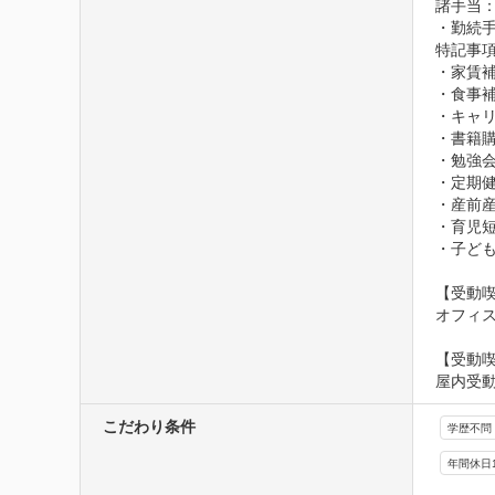
諸手当：
・勤続
特記事項
・家賃補
・食事補
・キャリ
・書籍購
・勉強会
・定期健
・産前産
・育児短
・子ども
【受動喫
オフィ
【受動
屋内受
こだわり条件
学歴不問
年間休日