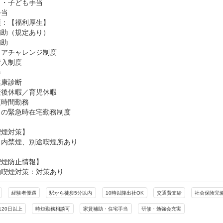
・子ども手当

手当
：【福利厚生】

助（規定あり）

助

アチャレンジ制度

入制度



康診断

後休暇／育児休暇

時間勤務

の緊急時在宅勤務制度

煙対策】

ス内禁煙、別途喫煙所あり
喫煙防止情報】
動喫煙対策：対策あり
経験者優遇
駅から徒歩5分以内
10時以降出社OK
交通費支給
社会保険完
120日以上
時短勤務相談可
家賃補助・住宅手当
研修・勉強会充実