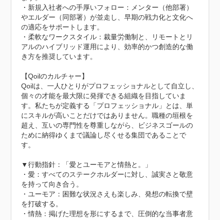
・新規入社者への手厚いフォロー：メンター（他部署）
やエルダー（同部署）が並走し、早期の戦力化と文化へ
の適応をサポートします。

・柔軟なワークスタイル：裁量労働制と、リモートとリ
アルのハイブリッド運用により、効率的かつ創造的な働
き方を推奨しています。

【Qoilのカルチャー】

Qoilは、一人ひとりがプロフェッショナルとして自立し、
個々の才能を最大限に発揮できる組織を目指していま
す。私たちが定義する「プロフェッショナル」とは、単
にスキルが高いことだけではありません。職種の垣根を
超え、互いの専門性を尊重しながら、ビジネスゴールの
ために納得ゆくまで議論し尽くせる集団であることで
す。

▼行動指針：「愛とユーモアと情熱と。」

・愛：すべてのステークホルダーに対し、誠実さと敬意
を持って向き合う。

・ユーモア：困難な状況さえも楽しみ、発想の転換で壁
を打破する。

・情熱：掲げた理想を形にするまで、圧倒的な当事者意