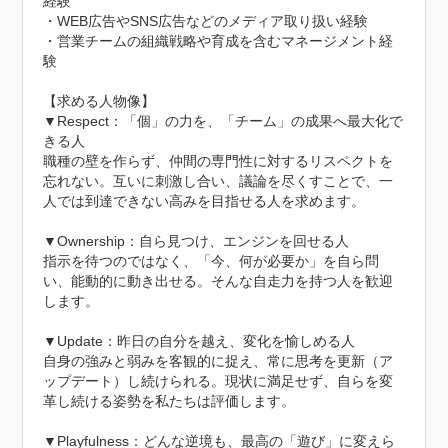
経験

・WEB広告やSNS広告などのメディア取り扱い経験

・営業チームの組織戦略や育成を含むマネージメント経
験

【求める人物像】

▼Respect：「個」の力を、「チーム」の成果へ最大化で
きる人

職種の壁を作らず、仲間の専門性に対するリスペクトを
忘れない。互いに刺激し合い、議論を尽くすことで、一
人では到達できない高みを目指せる人を求めます。

▼Ownership：自ら見つけ、エンジンを回せる人

指示を待つのではなく、「今、何が必要か」を自ら問
い、能動的に動き出せる。そんな自走力を持つ人を歓迎
します。

▼Update：昨日の自分を越え、変化を愉しめる人

自身の強みと弱みを客観的に捉え、常に思考を更新（ア
ップデート）し続けられる。現状に満足せず、自らを変
革し続ける姿勢を私たちは評価します。

▼Playfulness：どんな逆境も、最高の「遊び」に変えら