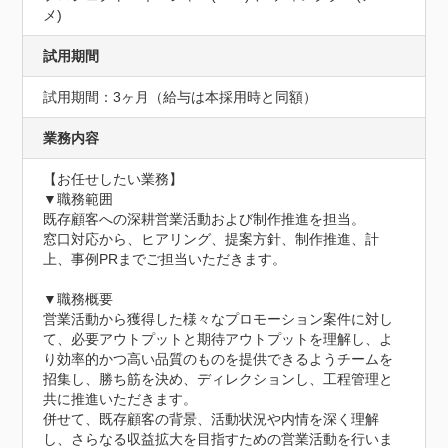
メ)
試用期間
試用期間：3ヶ月（給与は本採用時と同額）
業務内容
【お任せしたい業務】

▼職務範囲

既存顧客への深耕営業活動および制作推進を担当。

窓口対応から、ヒアリング、提案方針、制作推進、計
上、事例PRまでご担当いただきます。

▼職務概要

営業活動から獲得した様々なプロモーション案件に対し
て、必要アウトプットと期待アウトプットを理解し、よ
り効率的かつ高い品質のものを提供できるようチームを
招集し、勝ち筋を決め、ディレクションし、工程管理と
共に推進いただきます。

併せて、既存顧客の背景、活動状況や内情を深く理解
し、さらなる収益拡大を目指すための営業活動を行いま