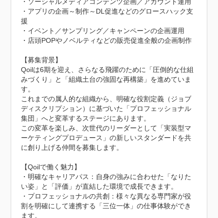
・ソーシャルメディアコンテンツ企画／アカウント運用

・アプリの企画～制作～DL促進などのグロースハック支
援

・イベント／サンプリング／キャンペーンの企画運用

・店頭POPやノベルティなどの販売促進全般の企画制作

【募集背景】

Qoilは6期を迎え、さらなる飛躍のために「圧倒的な仕組
みづくり」と「組織土台の強固な再構築」を進めていま
す。

これまでの属人的な組織から、明確な役割定義（ジョブ
ディスクリプション）に基づいた「プロフェッショナル
集団」へと変革するステージにあります。

この変革を楽しみ、次世代のリーダーとして「実装型マ
ーケティングプロデュース」の新しいスタンダードを共
に創り上げる仲間を募集します。

【Qoilで働く魅力】

・明確なキャリアパス：自身の強みに合わせた「なりた
い姿」と「評価」が直結した環境で成長できます。

・プロフェッショナルの共創：様々な異なる専門家が役
割を明確にして連携する「三位一体」の仕事体験ができ
ます。
