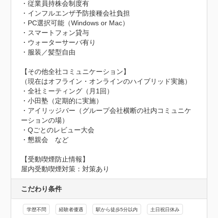
・従業員持株会制度有

・インフルエンザ予防接種会社負担

・PC選択可能（Windows or Mac）

・スマートフォン貸与

・ウォーターサーバ有り

・服装／髪型自由

【その他全社コミュニケーション】

（現在はオフライン・オンラインのハイブリッド実施）

・全社ミーティング（月1回）

・小田塾（定期的に実施）

・アイリッジバー（グループ会社横断の社内コミュニケ
ーションの場）

・Qごとのレビュー大会

・懇親会　など
【受動喫煙防止情報】
屋内受動喫煙対策：対策あり
こだわり条件
学歴不問
経験者優遇
駅から徒歩5分以内
土日祝日休み