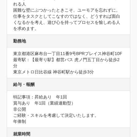
れる人

困難な壁にぶつかったときこそ、ユーモアを忘れずに。
仕事をタスクとしてこなすのではなく、どうすれば面白
くなるかを考え、遊び心を持ってプロセスを愉しめる人
を求めます。
勤務地
東京都港区麻布台一丁目11番9号BPRプレイス神谷町10F
最寄駅：【最寄り駅】都営バス 虎ノ門五丁目から徒歩2
分

東京メトロ日比谷線 神谷町駅から徒歩3分
給与・報酬
特記事項：昇給あり　年1回

賞与あり　年1回（業績連動型）

非公開

ご経験・スキルを考慮して決定いたします。

年俸制
就業時間