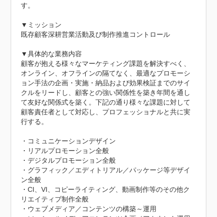
す。

▼ミッション

既存顧客深耕営業活動及び制作推進コントロール

▼具体的な業務内容

顧客が抱える様々なマーケティング課題を解決すべく、
オンライン、オフラインの隔てなく、最適なプロモーシ
ョン手法の企画・実施・納品および効果検証までのサイ
クルをリードし、顧客との強い関係性を築き年間を通し
て友好な関係式を築く。下記の通り様々な課題に対して
顧客責任者として対応し、プロフェッショナルと共に実
行する。

・コミュニケーションデザイン

・リアルプロモーション全般

・デジタルプロモーション全般

・グラフィック／エディトリアル／パッケージ等デザイ
ン全般

・CI、VI、コピーライティング、動画制作等のその他ク
リエイティブ制作全般

・ウェブメディア／コンテンツの構築～運用
