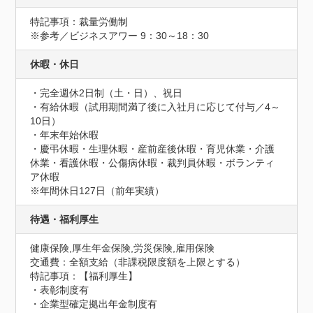
特記事項：裁量労働制

※参考／ビジネスアワー 9：30～18：30
休暇・休日
・完全週休2日制（土・日）、祝日

・有給休暇（試用期間満了後に入社月に応じて付与／4～
10日）

・年末年始休暇

・慶弔休暇・生理休暇・産前産後休暇・育児休業・介護
休業・看護休暇・公傷病休暇・裁判員休暇・ボランティ
ア休暇

※年間休日127日（前年実績）
待遇・福利厚生
健康保険,厚生年金保険,労災保険,雇用保険
交通費：全額支給（非課税限度額を上限とする）
特記事項：【福利厚生】

・表彰制度有

・企業型確定拠出年金制度有
