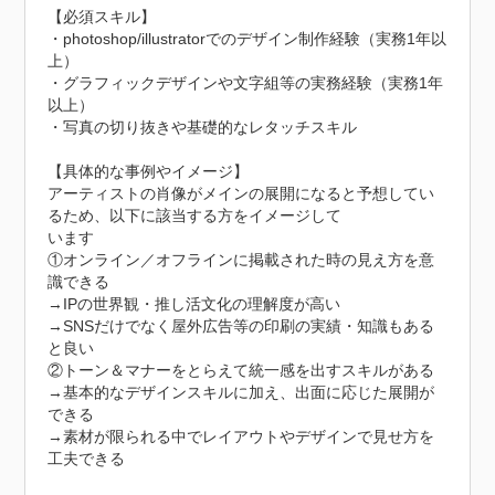
【必須スキル】

・photoshop/illustratorでのデザイン制作経験（実務1年以
上）

・グラフィックデザインや文字組等の実務経験（実務1年
以上）

・写真の切り抜きや基礎的なレタッチスキル

【具体的な事例やイメージ】

アーティストの肖像がメインの展開になると予想してい
るため、以下に該当する方をイメージして

います

①オンライン／オフラインに掲載された時の見え方を意
識できる

→IPの世界観・推し活文化の理解度が高い

→SNSだけでなく屋外広告等の印刷の実績・知識もある
と良い

②トーン＆マナーをとらえて統一感を出すスキルがある

→基本的なデザインスキルに加え、出面に応じた展開が
できる

→素材が限られる中でレイアウトやデザインで見せ方を
工夫できる
