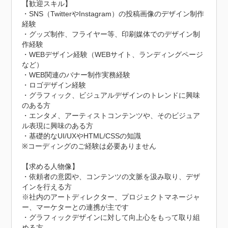
【歓迎スキル】

・SNS（TwitterやInstagram）の投稿画像のデザイン制作
経験

・グッズ制作、フライヤー等、印刷媒体でのデザイン制
作経験

・WEBデザイン経験（WEBサイト、ランディングページ
など）

・WEB関連のバナー制作実務経験

・ロゴデザイン経験

・グラフィック、ビジュアルデザインのトレンドに興味
のある方

・エンタメ、アーティストコンテンツや、そのビジュア
ル表現に興味のある方

・基礎的なUI/UXやHTML/CSSの知識

※コーディングのご経験は必要ありません

【求める人物像】

・依頼者の意図や、コンテンツの文脈を汲み取り、デザ
インを行える方

※社内のアートディレクター、プロジェクトマネージャ
ー、マーケターとの連携が主です

・グラフィックデザインに対して向上心をもって取り組
める方
