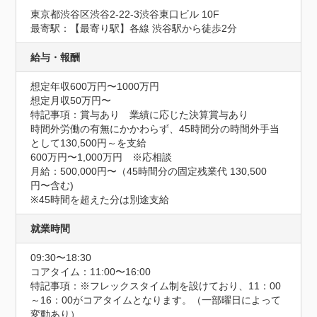
東京都渋谷区渋谷2-22-3渋谷東口ビル 10F
最寄駅：【最寄り駅】各線 渋谷駅から徒歩2分
給与・報酬
想定年収600万円〜1000万円
想定月収50万円〜
特記事項：賞与あり　業績に応じた決算賞与あり

時間外労働の有無にかかわらず、45時間分の時間外手当
として130,500円～を支給

600万円〜1,000万円　※応相談

月給：500,000円〜（45時間分の固定残業代 130,500
円〜含む) 

※45時間を超えた分は別途支給
就業時間
09:30〜18:30
コアタイム：11:00〜16:00
特記事項：※フレックスタイム制を設けており、11：00
～16：00がコアタイムとなります。（一部曜日によって
変動あり）
