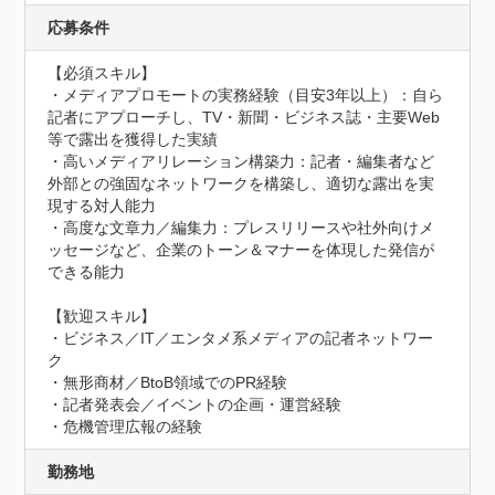
応募条件
【必須スキル】

・メディアプロモートの実務経験（目安3年以上）：自ら
記者にアプローチし、TV・新聞・ビジネス誌・主要Web
等で露出を獲得した実績

・高いメディアリレーション構築力：記者・編集者など
外部との強固なネットワークを構築し、適切な露出を実
現する対人能力

・高度な文章力／編集力：プレスリリースや社外向けメ
ッセージなど、企業のトーン＆マナーを体現した発信が
できる能力

【歓迎スキル】

・ビジネス／IT／エンタメ系メディアの記者ネットワー
ク

・無形商材／BtoB領域でのPR経験

・記者発表会／イベントの企画・運営経験

・危機管理広報の経験
勤務地