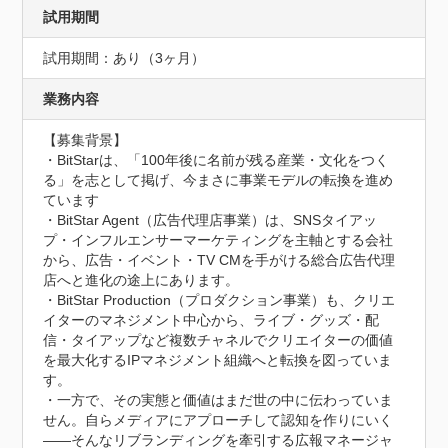
試用期間
試用期間：あり（3ヶ月）
業務内容
【募集背景】

・BitStarは、「100年後に名前が残る産業・文化をつく
る」を志として掲げ、今まさに事業モデルの転換を進め
ています

・BitStar Agent（広告代理店事業）は、SNSタイアッ
プ・インフルエンサーマーケティングを主軸とする会社
から、広告・イベント・TV CMを手がける総合広告代理
店へと進化の途上にあります。

・BitStar Production（プロダクション事業）も、クリエ
イターのマネジメント中心から、ライブ・グッズ・配
信・タイアップなど複数チャネルでクリエイターの価値
を最大化するIPマネジメント組織へと転換を図っていま
す。

・一方で、その実態と価値はまだ世の中に伝わっていま
せん。自らメディアにアプローチして認知を作りにいく
――そんなリブランディングを牽引する広報マネージャ