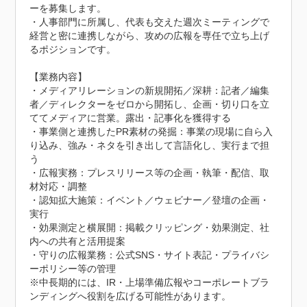
ーを募集します。

・人事部門に所属し、代表も交えた週次ミーティングで
経営と密に連携しながら、攻めの広報を専任で立ち上げ
るポジションです。

【業務内容】

・メディアリレーションの新規開拓／深耕：記者／編集
者／ディレクターをゼロから開拓し、企画・切り口を立
ててメディアに営業。露出・記事化を獲得する

・事業側と連携したPR素材の発掘：事業の現場に自ら入
り込み、強み・ネタを引き出して言語化し、実行まで担
う

・広報実務：プレスリリース等の企画・執筆・配信、取
材対応・調整

・認知拡大施策：イベント／ウェビナー／登壇の企画・
実行

・効果測定と横展開：掲載クリッピング・効果測定、社
内への共有と活用提案

・守りの広報業務：公式SNS・サイト表記・プライバシ
ーポリシー等の管理

※中長期的には、IR・上場準備広報やコーポレートブラ
ンディングへ役割を広げる可能性があります。