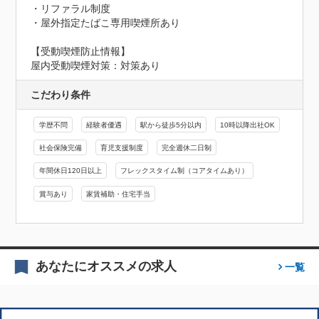
・リファラル制度

・屋外指定たばこ専用喫煙所あり
【受動喫煙防止情報】
屋内受動喫煙対策：対策あり
こだわり条件
学歴不問
経験者優遇
駅から徒歩5分以内
10時以降出社OK
社会保険完備
育児支援制度
完全週休二日制
年間休日120日以上
フレックスタイム制（コアタイムあり）
賞与あり
家賃補助・住宅手当
あなたにオススメの求人
一覧