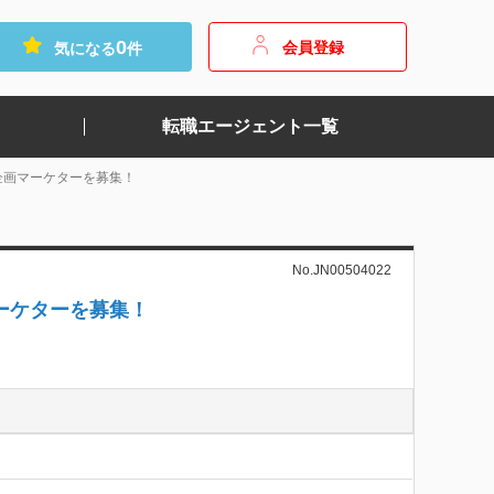
0
会員登録
気になる
件
転職エージェント一覧
企画マーケターを募集！
No.JN00504022
ーケターを募集！