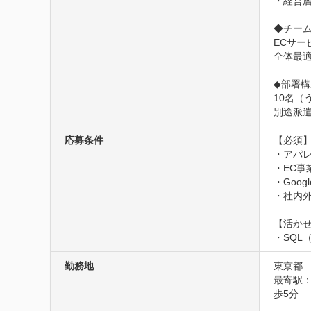
・経営層
◆チーム
ECサー
全体最
◆部署構成
10名（
別途派遣
応募条件
【必須】
・アパレ
・EC事
・Goog
・社内
【活かせ
・SQL（
勤務地
東京都
最寄駅
歩5分