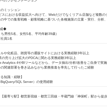
へのプレゼンテーション

のミッション

ビスにおける収益拡大へ向けて、Webだけでなくリアル店舗など複数の
適の中での集客戦略・顧客戦略に基づいた各種施策の立案・実行、分析、
◆ 

うち男性5名、女性5名、平均年齢39歳）

社員1名


ルや化粧品、雑貨等の通販サイトにおける実務経験3年以上

業の売り上げ拡大のPDCAに関わる実務経験3年以上

le Analytics 4やBIツールなどから、データ抽出/分析/改善をご自身で実
外の関連部署を巻き込みながら業務推進を率先して行ったご経験

る知識・経験】

BigQuery/SQL Server）の使用経験
：【最寄り駅】都営新宿線・都営三田線・半蔵門線「神保町」駅から徒歩