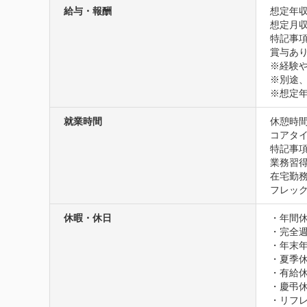
給与・報酬
想定年収
想定月収
特記事項
賞与あり
※経験や
※別途、
※想定
就業時間
休憩時間
コアタイム
特記事項
業務習得
在宅勤務
フレッ
休暇・休日
・年間休日
・完全週
・年末年
・夏季休
・有給休
・慶弔休
・リフレ