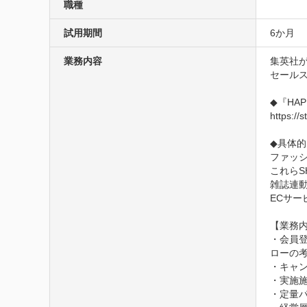
職種
試用期間
6か月
業務内容
集英社が
セールス
◆『HAPP
https://s
◆具体的
ファッシ
これらS
雑誌連動
ECサー
【業務内
・会員登
ローの考
・キャ
・実施施
・定量パ