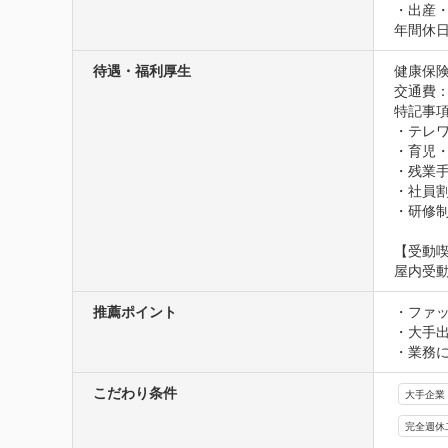
・出産
年間休日
待遇・福利厚生
健康保険
交通費
特記事項
・テレワ
・育児・
・残業手
・社員割
・研修
【受動
屋内受
推薦ポイント
・ファ
・大手
・業務
こだわり条件
大手企業
完全週休