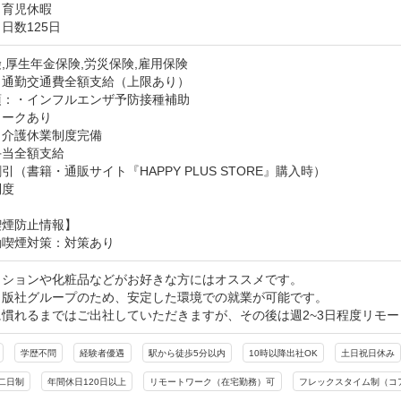
・育児休暇
日数125日
,厚生年金保険,労災保険,雇用保険
：通勤交通費全額支給（上限あり）
：・インフルエンザ予防接種補助

ークあり

介護休業制度完備

当全額支給

引（書籍・通販サイト『HAPPY PLUS STORE』購入時）

制度
喫煙防止情報】
動喫煙対策：対策あり
ッションや化粧品などがお好きな方にはオススメです。

出版社グループのため、安定した環境での就業が可能です。

に慣れるまではご出社していただきますが、その後は週2~3日程度リモ
学歴不問
経験者優遇
駅から徒歩5分以内
10時以降出社OK
土日祝日休み
二日制
年間休日120日以上
リモートワーク（在宅勤務）可
フレックスタイム制（コ