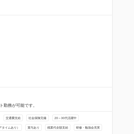
ート勤務が可能です。
交通費支給
社会保険完備
20～30代活躍中
アタイムあり）
賞与あり
残業代全額支給
研修・勉強会充実