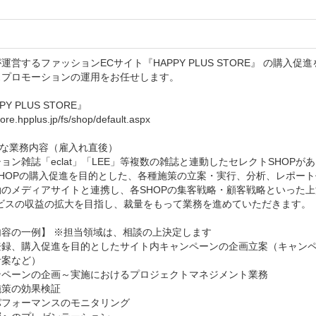
運営するファッションECサイト『HAPPY PLUS STORE』 の購入促進
プロモーションの運用をお任せします。

Y PLUS STORE』

tore.hpplus.jp/fs/shop/default.aspx

な業務内容（雇入れ直後）

ョン雑誌「eclat」「LEE」等複数の雑誌と連動したセレクトSHOPがあ
HOPの購入促進を目的とした、各種施策の立案・実行、分析、レポート
のメディアサイトと連携し、各SHOPの集客戦略・顧客戦略といった上
ビスの収益の拡大を目指し、裁量をもって業務を進めていただきます。

容の一例】 ※担当領域は、相談の上決定します

録、購入促進を目的としたサイト内キャンペーンの企画立案（キャンペーン
案など）

ンペーンの企画～実施におけるプロジェクトマネジメント業務

策の効果検証

フォーマンスのモニタリング
