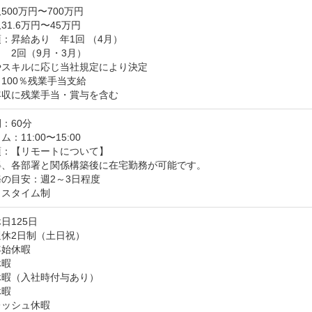
500万円〜700万円
31.6万円〜45万円
：昇給あり　年1回 （4月）

　2回（9月・3月）

スキルに応じ当社規定により決定

100％残業手当支給

年収に残業手当・賞与を含む
：60分
：11:00〜15:00
：【リモートについて】

、各部署と関係構築後に在宅勤務が可能です。

の目安：週2～3日程度

クスタイム制
125日

休2日制（土日祝）

始休暇

暇

暇（入社時付与あり）

暇

ッシュ休暇
