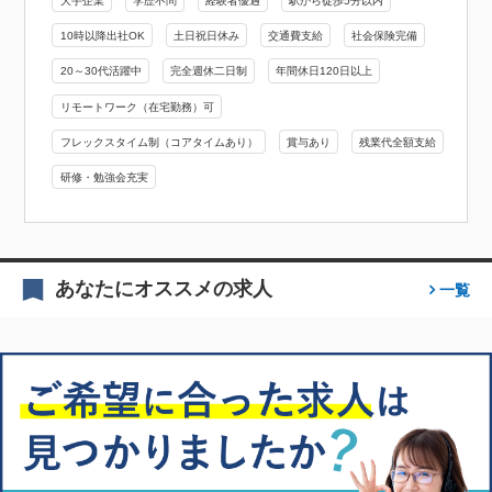
大手企業
学歴不問
経験者優遇
駅から徒歩5分以内
10時以降出社OK
土日祝日休み
交通費支給
社会保険完備
20～30代活躍中
完全週休二日制
年間休日120日以上
リモートワーク（在宅勤務）可
フレックスタイム制（コアタイムあり）
賞与あり
残業代全額支給
研修・勉強会充実
あなたにオススメの求人
一覧