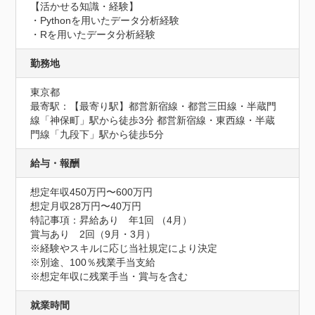
【活かせる知識・経験】

・Pythonを用いたデータ分析経験

・Rを用いたデータ分析経験
勤務地
東京都
最寄駅：【最寄り駅】都営新宿線・都営三田線・半蔵門
線「神保町」駅から徒歩3分 都営新宿線・東西線・半蔵
門線「九段下」駅から徒歩5分
給与・報酬
想定年収450万円〜600万円
想定月収28万円〜40万円
特記事項：昇給あり　年1回 （4月）

賞与あり　2回（9月・3月）

※経験やスキルに応じ当社規定により決定

※別途、100％残業手当支給

※想定年収に残業手当・賞与を含む
就業時間