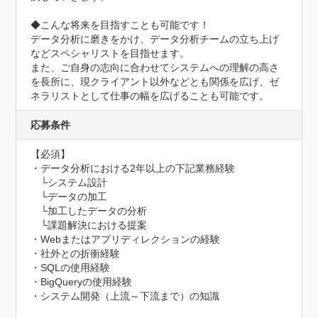
◆こんな将来を目指すことも可能です！

データ分析に磨きをかけ、データ分析チームの立ち上げ
などスペシャリストを目指せます。

また、ご自身の志向に合わせてシステムへの理解の高さ
を長所に、現クライアント以外などとも関係を広げ、ゼ
ネラリストとして仕事の幅を広げることも可能です。
応募条件
【必須】

・データ分析における2年以上の下記業務経験 

　└システム設計

　└データの加工

　└加工したデータの分析

　└課題解決における提案

・Webまたはアプリディレクションの経験

・社外との折衝経験

・SQLの使用経験

・BigQueryの使用経験

・システム開発（上流～下流まで）の知識
