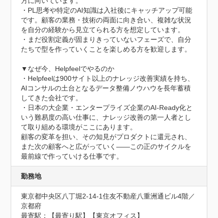
方に向いています。

・PL思考や特定のAI知識は入社後にキャッチアップ可能
です。顧客の業務・技術の両面に向き合い、複雑な状況
を自分の経験から見立てられる方を想定しています。

・まだ役割定義が固まりきっていないフェーズで、自分
たちで型を作っていくことを楽しめる方を歓迎します。

▼なぜ今、Helpfeelでやるのか

・Helpfeelは900サイト以上のナレッジ改善実績を持ち、
AIコンサルの土台となるデータ整備ノウハウを長年蓄積
してきた会社です。

・日本の大企業・エンタープライズ企業のAI-Ready化と
いう難易度の高い仕事に、ナレッジ改善の第一人者とし
て取り組める環境がここにあります。

顧客の変革を担い、その知見がプロダクトに還元され、
また次の顧客へと広がっていく――この正のサイクルを
最前線で作っていける仕事です。
勤務地
東京都中央区八丁堀2-14-1住友不動産八重洲通ビル4階／
京都府
最寄駅：【最寄り駅】【東京オフィス】 
