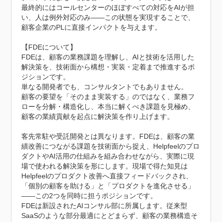
最終的にはコールセンターのほぼすべての対応をAIが担
い、人は例外対応のみ——この状態を実現することで、
顧客企業のPLに直接インパクトを与えます。

【FDEについて】

FDEは、顧客の業務課題を理解し、AIと技術を活用した
解決策を、技術面から構想・実装・定着まで推進するポ
ジションです。

単なる開発者でも、コンサルタントでもありません。

顧客の要望を「そのまま実装する」のではなく、業務フ
ローを分解・構造化し、本当に解くべき課題を見極め、
顧客の業績貢献を起点に解決策を作り上げます。

客先常駐や受託開発とは異なります。FDEは、顧客の業
績改善につながる課題を技術面から捉え、Helpfeelのプロ
ダクトやAI活用の仕組みを組み合わせながら、実際に現
場で使われる解決策を形にします。現場で得た知見は
Helpfeelのプロダクト改善へ直接フィードバックされ、
「個別の顧客を助ける」と「プロダクトを進化させる」
——この2つを同時に担うポジションです。

FDEは新設されたAIコンサル部に所属します。従来型
SaaSのような部分最適にとどまらず、顧客の業務構造そ