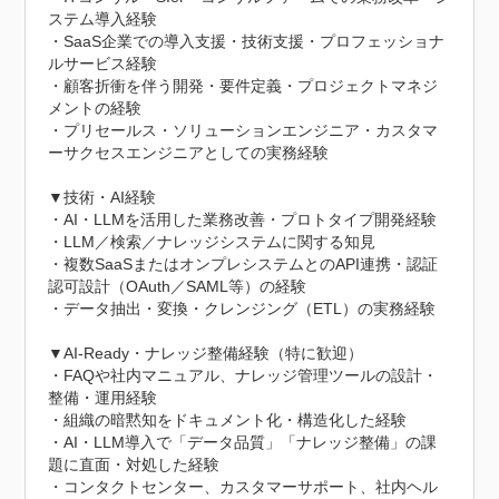
ステム導入経験

・SaaS企業での導入支援・技術支援・プロフェッショナ
ルサービス経験

・顧客折衝を伴う開発・要件定義・プロジェクトマネジ
メントの経験

・プリセールス・ソリューションエンジニア・カスタマ
ーサクセスエンジニアとしての実務経験

▼技術・AI経験

・AI・LLMを活用した業務改善・プロトタイプ開発経験

・LLM／検索／ナレッジシステムに関する知見

・複数SaaSまたはオンプレシステムとのAPI連携・認証
認可設計（OAuth／SAML等）の経験

・データ抽出・変換・クレンジング（ETL）の実務経験

▼AI-Ready・ナレッジ整備経験（特に歓迎）

・FAQや社内マニュアル、ナレッジ管理ツールの設計・
整備・運用経験

・組織の暗黙知をドキュメント化・構造化した経験

・AI・LLM導入で「データ品質」「ナレッジ整備」の課
題に直面・対処した経験

・コンタクトセンター、カスタマーサポート、社内ヘル