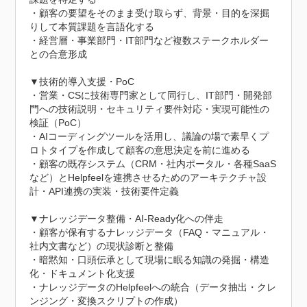
・顧客の要望をそのまま受け取らず、背景・目的を深掘
りして本質課題を言語化する

・経営層・事業部門・IT部門など複数ステークホルダー
との合意形成

▼技術的導入支援・PoC

・営業・CSに技術専門家として同行し、IT部門・開発部
門への技術説明・セキュリティ要件対応・実現可能性の
検証（PoC）

・AIコーディングツールを活用し、議論の場で素早くプ
ロトタイプを作成して顧客の意思決定を前に進める

・顧客の既存システム（CRM・社内ポータル・各種SaaS
など）とHelpfeelを連携させるためのアーキテクチャ設
計・API連携の実装・技術要件定義

▼ナレッジデータ整備・AI-Ready化への伴走

・顧客が保有するナレッジデータ（FAQ・マニュアル・
社内文書など）の現状診断と整備

・暗黙知・口頭伝承として現場に眠る知識の発掘・構造
化・ドキュメント化支援

・ナレッジデータのHelpfeelへの統合（データ抽出・クレ
ンジング・変換スクリプトの作成）
