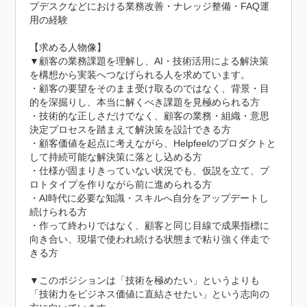
プデスクなどにおける業務改善・ナレッジ整備・FAQ運
用の経験

【求める人物像】	

▼顧客の業務課題を理解し、AI・技術活用による解決策
を構想から実装へつなげられる人を求めています。

・顧客の要望をそのまま受け取るのではなく、背景・目
的を深掘りし、本当に解くべき課題を見極められる方

・技術的な正しさだけでなく、顧客の業務・組織・意思
決定プロセスを踏まえて解決策を設計できる方

・顧客価値を起点に考えながら、Helpfeelのプロダクトと
して持続可能な解決策に落とし込める方

・仕様が固まりきっていない状況でも、仮説を立て、プ
ロトタイプを作りながら前に進められる方

・AI時代に必要な知識・スキルへ自分をアップデートし
続けられる方

・作って終わりではなく、顧客と同じ目線で成果指標に
向き合い、現場で使われ続ける状態まで粘り強く伴走で
きる方

▼このポジションは「技術を極めたい」というよりも
「技術力をビジネス価値に直結させたい」という志向の