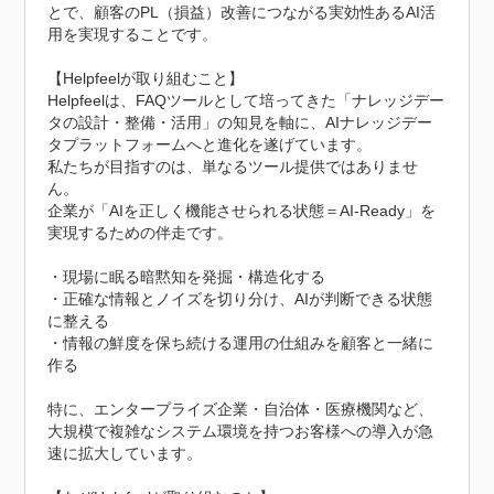
とで、顧客のPL（損益）改善につながる実効性あるAI活
用を実現することです。

【Helpfeelが取り組むこと】

Helpfeelは、FAQツールとして培ってきた「ナレッジデー
タの設計・整備・活用」の知見を軸に、AIナレッジデー
タプラットフォームへと進化を遂げています。

私たちが目指すのは、単なるツール提供ではありませ
ん。

企業が「AIを正しく機能させられる状態＝AI-Ready」を
実現するための伴走です。

・現場に眠る暗黙知を発掘・構造化する

・正確な情報とノイズを切り分け、AIが判断できる状態
に整える

・情報の鮮度を保ち続ける運用の仕組みを顧客と一緒に
作る

特に、エンタープライズ企業・自治体・医療機関など、
大規模で複雑なシステム環境を持つお客様への導入が急
速に拡大しています。
