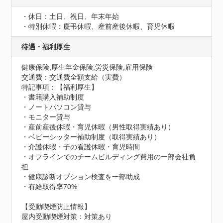
・休日：土日、祝日、年末年始

・特別休暇：慶弔休暇、産前産後休暇、育児休暇
待遇・福利厚生
健康保険,厚生年金保険,労災保険,雇用保険
交通費：交通費全額支給（実費）
特記事項：【福利厚生】

・書籍購入補助制度

・ノートパソコン貸与

・モニター貸与

・産前産後休暇・育児休暇（男性取得実績あり）

・ベビーシッター補助制度（取得実績あり）

・介護休暇・子の看護休暇・育児時間

・オフラインでのチームビルディング費用の一部会社負
担

・健康診断オプション検査を一部助成

・有給取得率70%
【受動喫煙防止情報】
屋内受動喫煙対策：対策あり