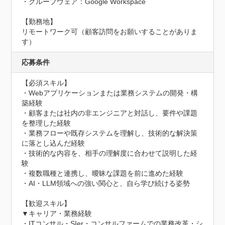
・グループウェア：Google Workspace

【勤務地】

リモートワーク可（顧客訪問をお願いすることがありま
す）
応募条件
【必須スキル】

・Webアプリケーションまたは業務システムの開発・構
築経験

・顧客または社内の非エンジニアと対話し、要件や課題
を整理した経験

・業務フローや既存システムを理解し、技術的な解決策
に落とし込んだ経験

・技術的な内容を、相手の理解度に合わせて説明した経
験

・複数職種と連携し、曖昧な課題を前に進めた経験

・AI・LLM領域への強い関心と、自ら学び続ける姿勢

【歓迎スキル】

▼キャリア・業務経験

・ITコンサル・SIer・コンサルファームでの業務改革・シ