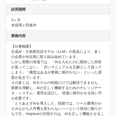
試用期間
3ヶ月
本採用と同条件
業務内容
【仕事概要】

生成AI・大規模言語モデル（LLM）の普及により、多く
の企業がAI活用に取り組み始めています。

しかし実際の現場では、「AIを入れたのに期待した回答
が返ってこない」「古いマニュアルを正解として扱って
しまう」「構想はあるが業務に根付かない」といった課
題が起きています。

その多くは、AIモデルの性能だけでは解決できません。

業務を理解し、AIが正しく機能するためのナレッジデー
タ・システム・運用を設計し、現場に根付かせる担い手
が必要です。

「とりあえずAIを導入した」段階では、ツール費用がか
さみながら人件費も変わらない――という状況に陥りが
ちです。Helpfeelが目指すのは、AIを正しく機能させるこ