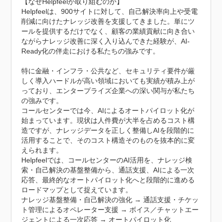
【なぜHelpfeelが取り組むのか】

Helpfeelは、900サイトに対して、自己解決率向上や受電
削減に向けたナレッジ改善を支援してきました。単にツ
ールを提供するだけでなく、顧客の業績貢献に向き合い
ながらナレッジ改善に深く入り込んできた経験が、AI-
Ready化の伴走における私たちの強みです。

特に金融・インフラ・公共など、セキュリティ要件が厳
しく導入ハードルが高い領域においても実績が積み上が
っており、エンタープライズ企業への深い関与が私たち
の強みです。

コールセンターでは今、AIによるオートパイロット化が
始まっています。現状は人件費が大半を占めるコスト構
造ですが、ナレッジデータを正しく整備しAIを段階的に
活用することで、そのコスト構造そのものを抜本的に変
えられます。

Helpfeelでは、コールセンターのAI活用を、ナレッジ検
索・自己解決の基盤整備から、通話支援、AIによる一次
応答、最終的なオートパイロット化へと段階的に進める
ロードマップとして捉えています。

ナレッジ基盤整備・自己解決の強化 → 通話支援・チケッ
ト管理によるオペレーター支援 → ボイス／チャットエー
ジェントによる一次応答 → オートパイロット化
