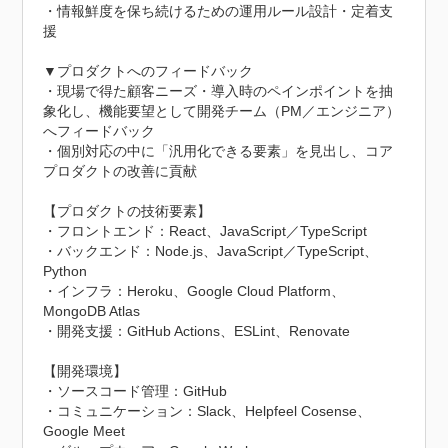
・情報鮮度を保ち続けるための運用ルール設計・定着支
援

▼プロダクトへのフィードバック

・現場で得た顧客ニーズ・導入時のペインポイントを抽
象化し、機能要望として開発チーム（PM／エンジニア）
へフィードバック

・個別対応の中に「汎用化できる要素」を見出し、コア
プロダクトの改善に貢献

【プロダクトの技術要素】

・フロントエンド：React、JavaScript／TypeScript

・バックエンド：Node.js、JavaScript／TypeScript、
Python

・インフラ：Heroku、Google Cloud Platform、
MongoDB Atlas

・開発支援：GitHub Actions、ESLint、Renovate

【開発環境】

・ソースコード管理：GitHub

・コミュニケーション：Slack、Helpfeel Cosense、
Google Meet
