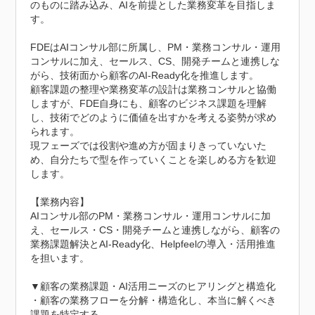
のものに踏み込み、AIを前提とした業務変革を目指しま
す。

FDEはAIコンサル部に所属し、PM・業務コンサル・運用
コンサルに加え、セールス、CS、開発チームと連携しな
がら、技術面から顧客のAI-Ready化を推進します。

顧客課題の整理や業務変革の設計は業務コンサルと協働
しますが、FDE自身にも、顧客のビジネス課題を理解
し、技術でどのように価値を出すかを考える姿勢が求め
られます。

現フェーズでは役割や進め方が固まりきっていないた
め、自分たちで型を作っていくことを楽しめる方を歓迎
します。

【業務内容】

AIコンサル部のPM・業務コンサル・運用コンサルに加
え、セールス・CS・開発チームと連携しながら、顧客の
業務課題解決とAI-Ready化、Helpfeelの導入・活用推進
を担います。

▼顧客の業務課題・AI活用ニーズのヒアリングと構造化

・顧客の業務フローを分解・構造化し、本当に解くべき
課題を特定する
