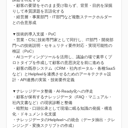
・顧客の要望をそのまま受け取らず、背景・目的を深掘
りして本質課題を言語化する

・経営層・事業部門・IT部門など複数ステークホルダー
との合意形成

▼技術的導入支援・PoC

・営業・CSに技術専門家として同行し、IT部門・開発部
門への技術説明・セキュリティ要件対応・実現可能性の
検証（PoC）

・AIコーディングツールを活用し、議論の場で素早くプ
ロトタイプを作成して顧客の意思決定を前に進める

・顧客の既存システム（CRM・社内ポータル・各種SaaS
など）とHelpfeelを連携させるためのアーキテクチャ設
計・API連携の実装・技術要件定義

▼ナレッジデータ整備・AI-Ready化への伴走

・顧客が保有するナレッジデータ（FAQ・マニュアル・
社内文書など）の現状診断と整備

・暗黙知・口頭伝承として現場に眠る知識の発掘・構造
化・ドキュメント化支援

・ナレッジデータのHelpfeelへの統合（データ抽出・クレ
ンジング・変換スクリプトの作成）
