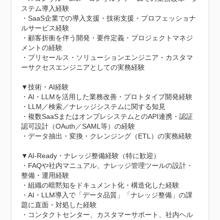
ステム導入経験

・SaaS企業での導入支援・技術支援・プロフェッショナ
ルサービス経験

・顧客折衝を伴う開発・要件定義・プロジェクトマネジ
メントの経験

・プリセールス・ソリューションエンジニア・カスタマ
ーサクセスエンジニアとしての実務経験

▼技術・AI経験

・AI・LLMを活用した業務改善・プロトタイプ開発経験

・LLM／検索／ナレッジシステムに関する知見

・複数SaaSまたはオンプレシステムとのAPI連携・認証
認可設計（OAuth／SAML等）の経験

・データ抽出・変換・クレンジング（ETL）の実務経験

▼AI-Ready・ナレッジ整備経験（特に歓迎）

・FAQや社内マニュアル、ナレッジ管理ツールの設計・
整備・運用経験

・組織の暗黙知をドキュメント化・構造化した経験

・AI・LLM導入で「データ品質」「ナレッジ整備」の課
題に直面・対処した経験

・コンタクトセンター、カスタマーサポート、社内ヘル