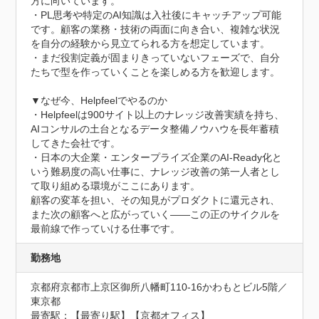
方に向いています。

・PL思考や特定のAI知識は入社後にキャッチアップ可能
です。顧客の業務・技術の両面に向き合い、複雑な状況
を自分の経験から見立てられる方を想定しています。

・まだ役割定義が固まりきっていないフェーズで、自分
たちで型を作っていくことを楽しめる方を歓迎します。

▼なぜ今、Helpfeelでやるのか

・Helpfeelは900サイト以上のナレッジ改善実績を持ち、
AIコンサルの土台となるデータ整備ノウハウを長年蓄積
してきた会社です。

・日本の大企業・エンタープライズ企業のAI-Ready化と
いう難易度の高い仕事に、ナレッジ改善の第一人者とし
て取り組める環境がここにあります。

顧客の変革を担い、その知見がプロダクトに還元され、
また次の顧客へと広がっていく――この正のサイクルを
最前線で作っていける仕事です。
勤務地
京都府京都市上京区御所八幡町110-16かわもとビル5階／
東京都
最寄駅：【最寄り駅】【京都オフィス】 
