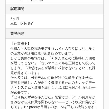
試用期間
3ヶ月
本採用と同条件
業務内容
【仕事概要】

生成AI・大規模言語モデル（LLM）の普及により、多く
の企業がAI活用に取り組み始めています。

しかし実際の現場では、「AIを入れたのに期待した回答
が返ってこない」「古いマニュアルを正解として扱って
しまう」「構想はあるが業務に根付かない」といった課
題が起きています。

その多くは、AIモデルの性能だけでは解決できません。

業務を理解し、AIが正しく機能するためのナレッジデー
タ・システム・運用を設計し、現場に根付かせる担い手
が必要です。

「とりあえずAIを導入した」段階では、ツール費用がか
さみながら人件費も変わらない――という状況に陥りが
ちです。Helpfeelが目指すのは、AIを正しく機能させるこ