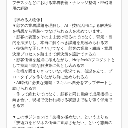
プデスクなどにおける業務改善・ナレッジ整備・FAQ運
用の経験

【求める人物像】	

▼顧客の業務課題を理解し、AI・技術活用による解決策
を構想から実装へつなげられる人を求めています。

・顧客の要望をそのまま受け取るのではなく、背景・目
的を深掘りし、本当に解くべき課題を見極められる方

・技術的な正しさだけでなく、顧客の業務・組織・意思
決定プロセスを踏まえて解決策を設計できる方

・顧客価値を起点に考えながら、Helpfeelのプロダクトと
して持続可能な解決策に落とし込める方

・仕様が固まりきっていない状況でも、仮説を立て、プ
ロトタイプを作りながら前に進められる方

・AI時代に必要な知識・スキルへ自分をアップデートし
続けられる方

・作って終わりではなく、顧客と同じ目線で成果指標に
向き合い、現場で使われ続ける状態まで粘り強く伴走で
きる方

▼このポジションは「技術を極めたい」というよりも
「技術力をビジネス価値に直結させたい」という志向の