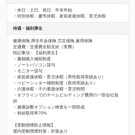
・休日：土日、祝日、年末年始

・特別休暇：慶弔休暇、産前産後休暇、育児休暇
待遇・福利厚生
健康保険,厚生年金保険,労災保険,雇用保険
交通費：交通費全額支給（実費）
特記事項：【福利厚生】

・書籍購入補助制度

・ノートパソコン貸与

・モニター貸与

・産前産後休暇・育児休暇（男性取得実績あり）

・ベビーシッター補助制度（取得実績あり）

・介護休暇・子の看護休暇・育児時間

・オフラインでのチームビルディング費用の一部会社負
担

・健康診断オプション検査を一部助成

・有給取得率70%
【受動喫煙防止情報】
屋内受動喫煙対策：対策あり