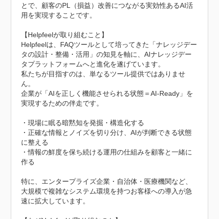
とで、顧客のPL（損益）改善につながる実効性あるAI活
用を実現することです。

【Helpfeelが取り組むこと】

Helpfeelは、FAQツールとして培ってきた「ナレッジデー
タの設計・整備・活用」の知見を軸に、AIナレッジデー
タプラットフォームへと進化を遂げています。

私たちが目指すのは、単なるツール提供ではありませ
ん。

企業が「AIを正しく機能させられる状態＝AI-Ready」を
実現するための伴走です。

・現場に眠る暗黙知を発掘・構造化する

・正確な情報とノイズを切り分け、AIが判断できる状態
に整える

・情報の鮮度を保ち続ける運用の仕組みを顧客と一緒に
作る

特に、エンタープライズ企業・自治体・医療機関など、
大規模で複雑なシステム環境を持つお客様への導入が急
速に拡大しています。
