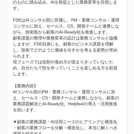
のものに踏み込み、AIを前提とした業務変革を目指しま
す。

FDEはAIコンサル部に所属し、PM・業務コンサル・運用
コンサルに加え、セールス、CS、開発チームと連携しな
がら、技術面から顧客のAI-Ready化を推進します。

顧客課題の整理や業務変革の設計は業務コンサルと協働
しますが、FDE自身にも、顧客のビジネス課題を理解
し、技術でどのように価値を出すかを考える姿勢が求め
られます。

現フェーズでは役割や進め方が固まりきっていないた
め、自分たちで型を作っていくことを楽しめる方を歓迎
します。

【業務内容】

AIコンサル部のPM・業務コンサル・運用コンサルに加
え、セールス・CS・開発チームと連携しながら、顧客の
業務課題解決とAI-Ready化、Helpfeelの導入・活用推進
を担います。

▼顧客の業務課題・AI活用ニーズのヒアリングと構造化

・顧客の業務フローを分解・構造化し、本当に解くべき
課題を特定する
