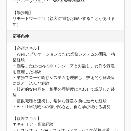
・グループウェア：Google Workspace

【勤務地】

リモートワーク可（顧客訪問をお願いすることがありま
す）
応募条件
【必須スキル】

・Webアプリケーションまたは業務システムの開発・構
築経験

・顧客または社内の非エンジニアと対話し、要件や課題
を整理した経験

・業務フローや既存システムを理解し、技術的な解決策
に落とし込んだ経験

・技術的な内容を、相手の理解度に合わせて説明した経
験

・複数職種と連携し、曖昧な課題を前に進めた経験

・AI・LLM領域への強い関心と、自ら学び続ける姿勢

【歓迎スキル】

▼キャリア・業務経験

・ITコンサル・SIer・コンサルファームでの業務改革・シ