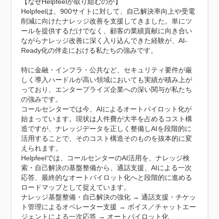
【なぜHelpfeelが取り組むのか】

Helpfeelは、900サイトに対して、自己解決率向上や受電
削減に向けたナレッジ改善を支援してきました。単にツ
ールを提供するだけでなく、顧客の業績貢献に向き合い
ながらナレッジ改善に深く入り込んできた経験が、AI-
Ready化の伴走における私たちの強みです。

特に金融・インフラ・公共など、セキュリティ要件が厳
しく導入ハードルが高い領域においても実績が積み上が
っており、エンタープライズ企業への深い関与が私たち
の強みです。

コールセンターでは今、AIによるオートパイロット化が
始まっています。現状は人件費が大半を占めるコスト構
造ですが、ナレッジデータを正しく整備しAIを段階的に
活用することで、そのコスト構造そのものを抜本的に変
えられます。

Helpfeelでは、コールセンターのAI活用を、ナレッジ検
索・自己解決の基盤整備から、通話支援、AIによる一次
応答、最終的なオートパイロット化へと段階的に進める
ロードマップとして捉えています。

ナレッジ基盤整備・自己解決の強化 → 通話支援・チケッ
ト管理によるオペレーター支援 → ボイス／チャットエー
ジェントによる一次応答 → オートパイロット化
