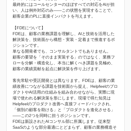
最終的にはコールセンターのほぼすべての対応をAIが担
い、人は例外対応のみ——この状態を実現することで、
顧客企業のPLに直接インパクトを与えます。

【FDEについて】

FDEは、顧客の業務課題を理解し、AIと技術を活用した
解決策を、技術面から構想・実装・定着まで推進するポ
ジションです。

単なる開発者でも、コンサルタントでもありません。

顧客の要望を「そのまま実装する」のではなく、業務フ
ローを分解・構造化し、本当に解くべき課題を見極め、
顧客の業績貢献を起点に解決策を作り上げます。

客先常駐や受託開発とは異なります。FDEは、顧客の業
績改善につながる課題を技術面から捉え、Helpfeelのプロ
ダクトやAI活用の仕組みを組み合わせながら、実際に現
場で使われる解決策を形にします。現場で得た知見は
Helpfeelのプロダクト改善へ直接フィードバックされ、
「個別の顧客を助ける」と「プロダクトを進化させる」
——この2つを同時に担うポジションです。

FDEは新設されたAIコンサル部に所属します。従来型
SaaSのような部分最適にとどまらず、顧客の業務構造そ