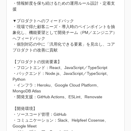
・情報鮮度を保ち続けるための運用ルール設計・定着支
援

▼プロダクトへのフィードバック

・現場で得た顧客ニーズ・導入時のペインポイントを抽
象化し、機能要望として開発チーム（PM／エンジニア）
へフィードバック

・個別対応の中に「汎用化できる要素」を見出し、コア
プロダクトの改善に貢献

【プロダクトの技術要素】

・フロントエンド：React、JavaScript／TypeScript

・バックエンド：Node.js、JavaScript／TypeScript、
Python

・インフラ：Heroku、Google Cloud Platform、
MongoDB Atlas

・開発支援：GitHub Actions、ESLint、Renovate

【開発環境】

・ソースコード管理：GitHub

・コミュニケーション：Slack、Helpfeel Cosense、
Google Meet
